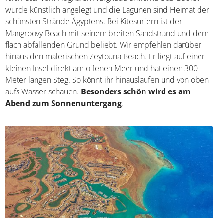
6. Zeytouna Beach
Die moderne Lagunenstadt El Gouna liegt etwa 20
Kilometer vom Flughafen Hurghada entfernt. Das Gebiet
wurde künstlich angelegt und die Lagunen sind Heimat
der schönsten Strände Ägyptens. Bei Kitesurfern ist der
Mangroovy Beach mit seinem breiten Sandstrand und
dem flach abfallenden Grund beliebt. Wir empfehlen
darüber hinaus den malerischen Zeytouna Beach. Er liegt
auf einer kleinen Insel direkt am offenen Meer und hat
einen 300 Meter langen Steg. So könnt ihr hinauslaufen
und von oben aufs Wasser schauen.
Besonders schön
wird es am Abend zum Sonnenuntergang
.