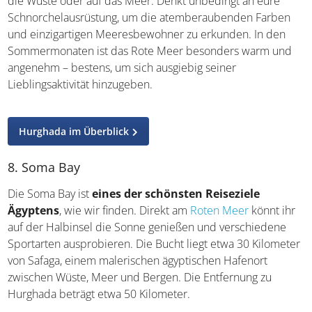
Infrastruktur könnt ihr hier
so richtig abschalten
, lecker
essen gehen und ausführlich Zeit am Strand verbringen.
Die Hotels bieten zudem Tagesausflüge nach Hurghada,
Safaga, zur Giftun Island und weiteren Zielen in der Nähe
an, etwa in die Wüste oder auf das Meer. Denkt
unbedingt an eure Schnorchelausrüstung, um die
atemberaubenden Farben und einzigartigen
Meeresbewohner zu erkunden. In den Sommermonaten
ist das Rote Meer besonders warm und angenehm –
bestens, um sich ausgiebig seiner Lieblingsaktivität
hinzugeben.
Hurghada im Überblick
8. Soma Bay
Die Soma Bay ist
eines der schönsten Reiseziele
Ägyptens
, wie wir finden. Direkt am
Roten Meer
könnt
ihr auf der Halbinsel die Sonne genießen und