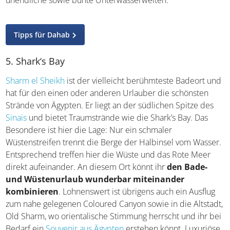
Beispiel zum Surfen und Schnorcheln. Die Korallenriffe
am Laguna Beach und in der Umgebung sind gut erhalten
und bieten unendliche sowie bunte Unterwasserwelten.
Tipps für Dahab
5. Shark‘s Bay
Sharm el Sheikh
ist der vielleicht berühmteste Badeort
und hat für den einen oder anderen Urlauber die
schönsten Strände von Ägypten. Er liegt an der südlichen
Spitze des
Sinais
und bietet Traumstrände wie die Shark’s
Bay. Das Besondere ist hier die Lage: Nur ein schmaler
Wüstenstreifen trennt die Berge der Halbinsel vom
Wasser. Entsprechend treffen hier die Wüste und das
Rote Meer direkt aufeinander. An diesem Ort könnt ihr
den Bade- und Wüstenurlaub wunderbar
miteinander kombinieren
. Lohnenswert ist übrigens