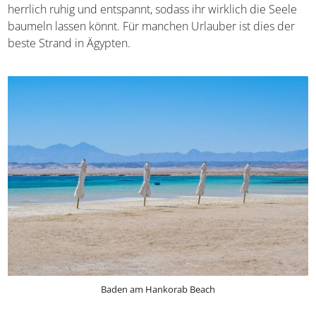
wunderschön und werden von Schwärmen besucht,
darunter Schmetterlings- und Papageifische.
Etwa 60 Kilometer südlich von Marsa Alam
kommt ein
beinahe karibisches Gefühl auf
. Hier zeigt sich das
Land von seiner wohl schönsten Seite. Und noch dazu ist
es hier herrlich ruhig und entspannt, sodass ihr wirklich
die Seele baumeln lassen könnt. Für manchen Urlauber
ist dies der beste Strand in Ägypten.