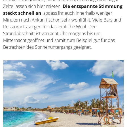
dar. Die Lage direkt am Roten Meer, etwa 270 Kilometer
südlich von Hurghada, macht Marsa Alam sehr attraktiv.
Der Abu Dabbab Beach ist ein wahres Paradies für alle,
die gerne die Sonne genießen, schwimmen, tauchen und
surfen. Private Strandhütten, Sonnenbetten, Bean Bags
und sogar Zelte lassen sich hier mieten.
Die entspannte
Stimmung steckt schnell an
, sodass ihr euch
innerhalb weniger Minuten nach Ankunft schon sehr
wohlfühlt. Viele Bars und Restaurants sorgen für das
leibliche Wohl. Der Strandabschnitt ist von acht Uhr
morgens bis um Mitternacht geöffnet und somit zum
Beispiel gut für das Betrachten des Sonnenuntergangs
geeignet.