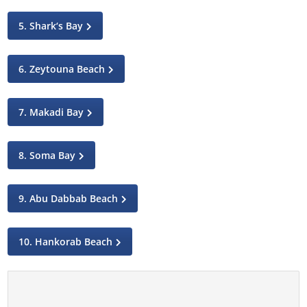
5. Shark‘s Bay
6. Zeytouna Beach
7. Makadi Bay
8. Soma Bay
9. Abu Dabbab Beach
10. Hankorab Beach