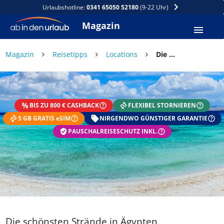
Urlaubshotline:
0341 65050 52180
(9-22 Uhr)
Magazin
×
Magazin
Reisetipps
Locations
Die schönsten Strände in Ägypten
DEIN SOMMER ZAHLT SICH
AUS
BIS ZU 800 € CASHBACK
FLEXIBEL STORNIEREN
Exklusiv: Nur in der ab in den urlaub App
5 GB GRATIS eSIM
☀️ Bis zu 1.000 € Sommer Cashback
NIRGENDWO GÜNSTIGER GARANTIE
📱 App gratis herunterladen
PAUSCHALREISESCHUTZ INKL.
🧝 Konto anlegen oder einloggen
✅ Sommer Cashback ist automatisch aktiviert
Die schönsten Strände in Ägypten