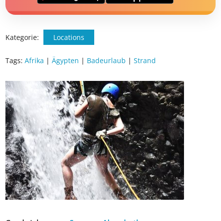
📱 App gratis herunterladen
🧝 Konto anlegen oder einloggen
✅ Sommer Cashback ist automatisch aktiviert
Kategorie:
Locations
Tags:
Afrika
|
Ägypten
|
Badeurlaub
|
Strand