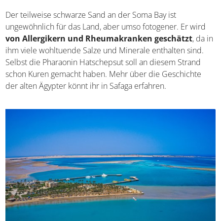
verschiedene Sportarten ausprobieren. Die Bucht liegt
etwa 30 Kilometer von Safaga, einem malerischen
ägyptischen Hafenort zwischen Wüste, Meer und Bergen.
Die Entfernung zu Hurghada beträgt etwa 50 Kilometer.
Der teilweise schwarze Sand an der Soma Bay ist
ungewöhnlich für das Land, aber umso fotogener. Er wird
von Allergikern und Rheumakranken geschätzt
, da
in ihm viele wohltuende Salze und Minerale enthalten
sind. Selbst die Pharaonin Hatschepsut soll an diesem
Strand schon Kuren gemacht haben. Mehr über die
Geschichte der alten Ägypter könnt ihr in Safaga erfahren.