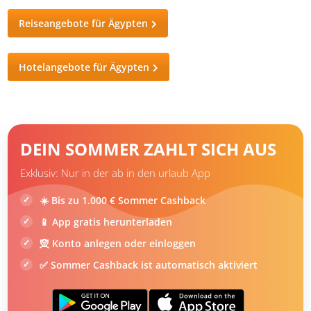
Baden am Hankorab Beach
Reiseangebote für Ägypten
Hotelangebote für Ägypten
DEIN SOMMER ZAHLT SICH AUS
Exklusiv: Nur in der ab in den urlaub App
☀️ Bis zu 1.000 € Sommer Cashback