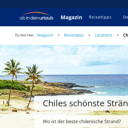
Magazin
Reisetipps
De
Magazin
Reisetipps
Locations
Ch
Du bist hier:
Chiles schönste Strä
Wo ist der beste chilenische Strand?