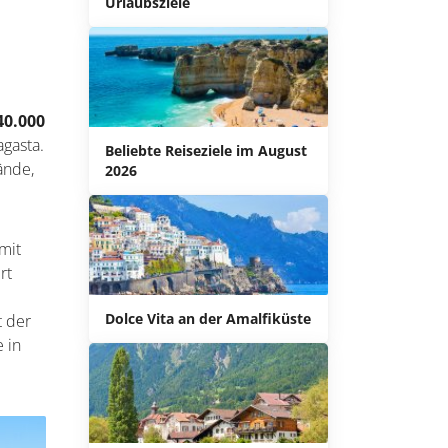
Urlaubsziele
40.000
gasta.
Beliebte Reiseziele im August
ände,
2026
mit
rt
Dolce Vita an der Amalfiküste
t der
 in