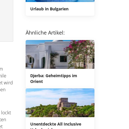
Urlaub in Bulgarien
Ähnliche Artikel:
im
hile
Djerba: Geheimtipps im
Orient
et wird
hen
 lockt
aten
Unentdeckte All Inclusive
et