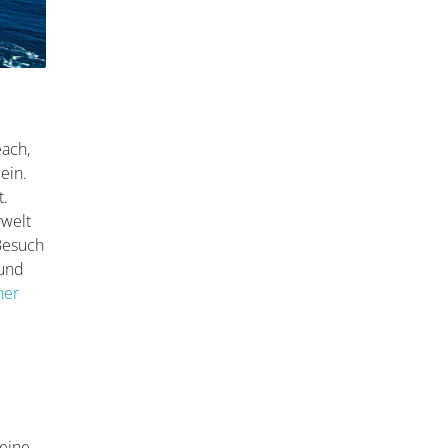
each,
ein.
t.
rwelt
 Besuch
 und
ner
 eine