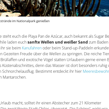
strände im Nationalpark genießen
se steht euch die Playa Pan de Azúcar, auch bekannt als Sugar B
Chile laden euch
sanfte Wellen und weißer Sand
zum Baden 
 ihr sie beim
Kanufahren
oder beim Stand-up-Paddeln erkunde
en Gezeiten Freude über die Wellen zu springen. Die reiche Tie
 Brüllaffen und exotische Vögel statten Urlaubern gerne einen
 Küstenabschnittes, denn das Wasser ist dort besonders ruhig
n Schnorchelausflug. Bestimmt entdeckt ihr hier
Meeresbewoh
ch Mantarochen.
Urlaub macht, solltet ihr einen Abstecher zum 21 Kilometer
ie zweitälteste Stadt Chiles, übersetzt „Die Schöne“, wirkt wie