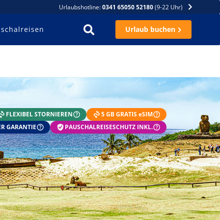
Urlaubshotline:
0341 65050 52180
(9-22 Uhr)
schalreisen
Urlaub buchen
FLEXIBEL STORNIEREN
5 GB GRATIS eSIM
R GARANTIE
PAUSCHALREISESCHUTZ INKL.