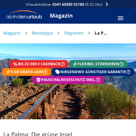
Urlaubshotline:
0341 65050 52180
(9-22 Uhr)
Magazin
Magazin
Reisetipps
Regionen
La Palma: Die grüne Insel
BIS ZU 800 € CASHBACK
FLEXIBEL STORNIEREN
5 GB GRATIS eSIM
NIRGENDWO GÜNSTIGER GARANTIE
PAUSCHALREISESCHUTZ INKL.
La Palma: Die grüne Insel