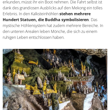
erkunden, müsst ihr ein Boot nehmen. Die Fahrt selbst ist
dank des grandiosen Ausblicks auf den Mekong ein tolles
Erlebnis. In den Kalksteinhöhlen
stehen mehrere
Hundert Statuen, die Buddha symbolisieren
. Das
mystische Höhlensystem hat zudem mehrere Bereiche. In
den unteren Arealen leben Mönche, die sich zu einem
ruhigen Leben entschlossen haben.