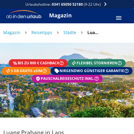
Urlaubshotline:
0341 65050 52180
(9-22 Uhr)
Magazin
Magazin
Reisetipps
Städte
Luang Prabang in Laos
BIS ZU 800 € CASHBACK
FLEXIBEL STORNIEREN
5 GB GRATIS eSIM
NIRGENDWO GÜNSTIGER GARANTIE
PAUSCHALREISESCHUTZ INKL.
Luang Prabang in Laos