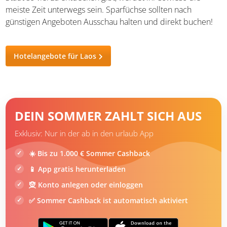
meiste Zeit unterwegs sein. Sparfüchse sollten nach
günstigen Angeboten Ausschau halten und direkt buchen!
Hotelangebote für Laos
DEIN SOMMER ZAHLT SICH AUS
Exklusiv: Nur in der ab in den urlaub App
☀️ Bis zu 1.000 € Sommer Cashback
📱 App gratis herunterladen
🧝 Konto anlegen oder einloggen
✅ Sommer Cashback ist automatisch aktiviert