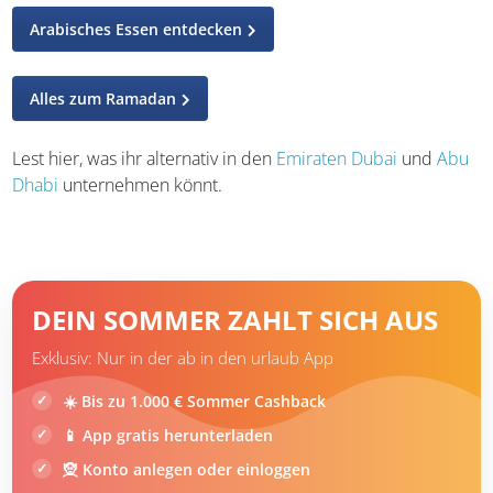
Arabisches Essen entdecken
Alles zum Ramadan
Lest hier, was ihr alternativ in den
Emiraten Dubai
und
Abu
Dhabi
unternehmen könnt.
DEIN SOMMER ZAHLT SICH AUS
Exklusiv: Nur in der ab in den urlaub App
☀️ Bis zu 1.000 € Sommer Cashback
📱 App gratis herunterladen
🧝 Konto anlegen oder einloggen