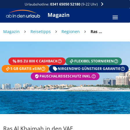
Urlaubshotline:
0341 65050 52180
(9-22 Uhr)
Magazin
Magazin
Reisetipps
Regionen
Ras Al Khaimah in den VAE
BIS ZU 800 € CASHBACK
FLEXIBEL STORNIEREN
5 GB GRATIS eSIM
NIRGENDWO GÜNSTIGER GARANTIE
PAUSCHALREISESCHUTZ INKL.
Ras Al Khaimah in den VAE