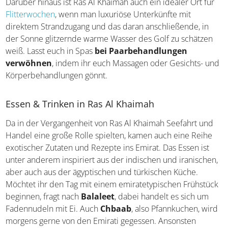
Darüber hinaus ist Ras Al Khaimah auch ein idealer Ort für
Flitterwochen
, wenn man luxuriöse Unterkünfte mit
direktem Strandzugang und das daran anschließende, in
der Sonne glitzernde warme Wasser des Golf zu schätzen
weiß. Lasst euch in Spas
bei Paarbehandlungen
verwöhnen
, indem ihr euch Massagen oder Gesichts- und
Körperbehandlungen gönnt.
Essen & Trinken in Ras Al Khaimah
Da in der Vergangenheit von Ras Al Khaimah Seefahrt und
Handel eine große Rolle spielten, kamen auch eine Reihe
exotischer Zutaten und Rezepte ins Emirat. Das Essen ist
unter anderem inspiriert aus der indischen und iranischen,
aber auch aus der ägyptischen und türkischen Küche.
Möchtet ihr den Tag mit einem emiratetypischen Frühstück
beginnen, fragt nach
Balaleet
, dabei handelt es sich um
Fadennudeln mit Ei. Auch
Chbaab
, also Pfannkuchen, wird
morgens gerne von den Emirati gegessen. Ansonsten