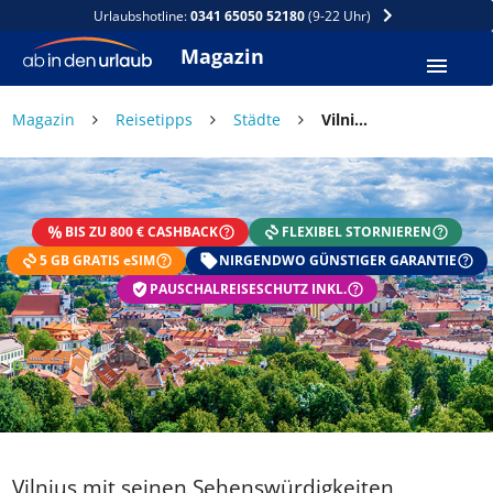
Urlaubshotline:
0341 65050 52180
(9-22 Uhr)
Magazin
Magazin
Reisetipps
Städte
Vilnius mit seinen Sehenswürdigkeiten
BIS ZU 800 € CASHBACK
FLEXIBEL STORNIEREN
5 GB GRATIS eSIM
NIRGENDWO GÜNSTIGER GARANTIE
PAUSCHALREISESCHUTZ INKL.
Vilnius mit seinen Sehenswürdigkeiten