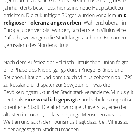
legendäre litauische Großfürst Gediminas Anfang des 14.
Jahrhunderts beschloss, hier seine neue Hauptstadt zu
errichten. Die zukünftigen Bürger wurden vor allem
mit
religiöser Toleranz angeworben
. Während überall in
Europa Juden verfolgt wurden, fanden sie in Vilnius eine
Zuflucht, weswegen die Stadt lange auch den Beinamen
„Jerusalem des Nordens“ trug.
Nach dem Aufstieg der Polnisch-Litauischen Union folgte
eine Phase des Niedergangs durch Kriege, Brände und
Seuchen. Litauen und damit auch Vilnius gehörten ab 1795
zu Russland und später zur Sowjetunion, was die
Bevölkerungsstruktur der Stadt stark veränderte. Vilnius gilt
heute als
eine westlich geprägte
und sehr kosmopolitisch
orientierte Stadt. Die altehrwürdige Universität, eine der
ältesten in Europa, lockt viele junge Menschen aus aller
Welt an und auch der Tourismus trägt dazu bei, Vilnius zu
einer angesagten Stadt zu machen.