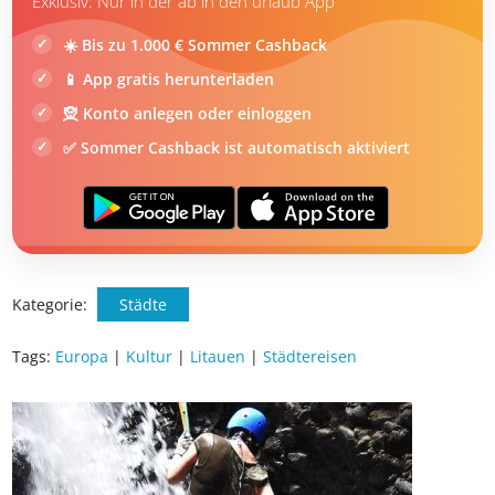
Exklusiv: Nur in der ab in den urlaub App
☀️ Bis zu 1.000 € Sommer Cashback
📱 App gratis herunterladen
🧝 Konto anlegen oder einloggen
✅ Sommer Cashback ist automatisch aktiviert
Kategorie:
Städte
Tags:
Europa
|
Kultur
|
Litauen
|
Städtereisen