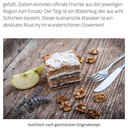
aus Prekmurje. Die leckere Süßspeise ist mit Quark,
Äpfeln, Walnüssen und Mohn gefüllt. Zudem kommen
oftmals Früchte aus der jeweiligen Region zum Einsatz.
Der Teig ist ein Blätterteig, der aus acht Schichten
besteht. Dieser kulinarische Klassiker ist ein absolutes
Must-try im wunderschönen Slowenien!