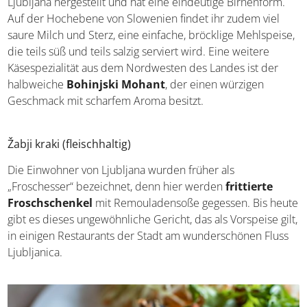
wird südlich von Ljubljana hergestellt und hat eine
eindeutige Birnenform. Auf der Hochebene von
Slowenien findet ihr zudem viel saure Milch und Sterz,
eine einfache, bröcklige Mehlspeise, die teils süß und
teils salzig serviert wird. Eine weitere Käsespezialität aus
dem Nordwesten des Landes ist der halbweiche
Bohinjski Mohant
, der einen würzigen Geschmack mit
scharfem Aroma besitzt.
Žabji kraki (fleischhaltig)
Die Einwohner von Ljubljana wurden früher als
„Froschesser“ bezeichnet, denn hier werden
frittierte
Froschschenkel
mit Remouladensoße gegessen. Bis
heute gibt es dieses ungewöhnliche Gericht, das als
Vorspeise gilt, in einigen Restaurants der Stadt am
wunderschönen Fluss Ljubljanica.