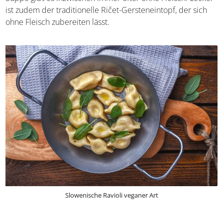
Bevölkerung immer mehr an Beliebtheit, da inzwischen
bekannt ist, dass
Sauerkraut ein richtiges
„Superfood“
ist. Auch die traditionell eher wurst- und
fleischlastige Jota-Suppe gibt es inzwischen immer öfter
ohne Fleisch. Lecker ist zudem der traditionelle Ričet-
Gersteneintopf, der sich ohne Fleisch zubereiten lässt.