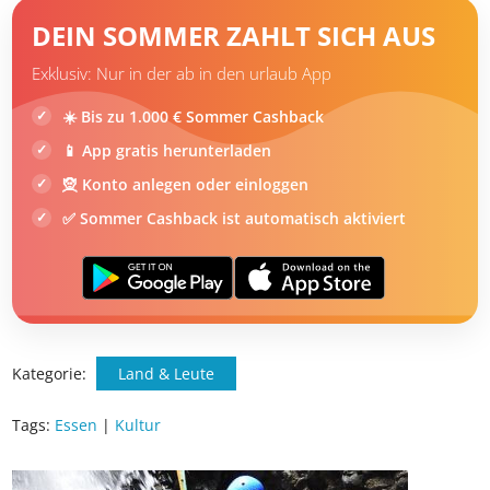
DEIN SOMMER ZAHLT SICH AUS
Exklusiv: Nur in der ab in den urlaub App
☀️ Bis zu 1.000 € Sommer Cashback
📱 App gratis herunterladen
🧝 Konto anlegen oder einloggen
✅ Sommer Cashback ist automatisch aktiviert
Kategorie:
Land & Leute