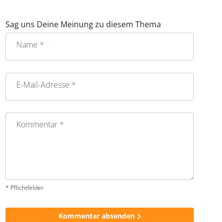
falschen Koffer-Karussell oder Blubber-Ballett beim
Tauchen: Wenn alles glatt läuft, schafft es der Trip selten
in meine persönliche Top 5.
Sag uns Deine Meinung zu diesem Thema
Name
*
E-Mail-Adresse
*
Kommentar
*