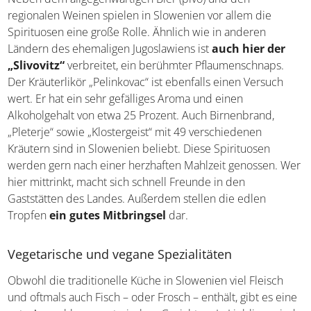
Spirituosen
Neben dem allgegenwärtigen Bier (pivo) und den
regionalen Weinen spielen in Slowenien vor allem die
Spirituosen eine große Rolle. Ähnlich wie in anderen
Ländern des ehemaligen Jugoslawiens ist
auch hier der
„Slivovitz“
verbreitet, ein berühmter Pflaumenschnaps.
Der Kräuterlikör „Pelinkovac“ ist ebenfalls einen Versuch
wert. Er hat ein sehr gefälliges Aroma und einen
Alkoholgehalt von etwa 25 Prozent. Auch Birnenbrand,
„Pleterje“ sowie „Klostergeist“ mit 49 verschiedenen
Kräutern sind in Slowenien beliebt. Diese Spirituosen
werden gern nach einer herzhaften Mahlzeit genossen.
Wer hier mittrinkt, macht sich schnell Freunde in den
Gaststätten des Landes. Außerdem stellen die edlen
Tropfen
ein gutes Mitbringsel
dar.
Vegetarische und vegane Spezialitäten