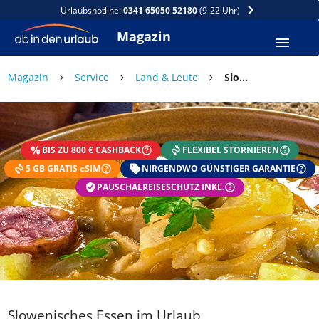
Urlaubshotline:
0341 65050 52180
(9-22 Uhr)
Magazin
×
Magazin
Service
Land & Leute
Slowenisches Essen im Urlaub
DEIN SOMMER ZAHLT SICH
AUS
BIS ZU 800 € CASHBACK
FLEXIBEL STORNIEREN
Exklusiv: Nur in der ab in den urlaub App
5 GB GRATIS eSIM
☀️ Bis zu 1.000 € Sommer Cashback
NIRGENDWO GÜNSTIGER GARANTIE
📱 App gratis herunterladen
PAUSCHALREISESCHUTZ INKL.
🧝 Konto anlegen oder einloggen
✅ Sommer Cashback ist automatisch aktiviert
Slowenisches Essen im Urlaub