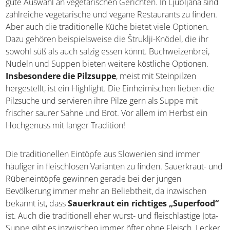
Obwohl die traditionelle Küche in Slowenien viel Fleisch
und oftmals auch Fisch – oder Frosch – enthält, gibt es
eine gute Auswahl an vegetarischen Gerichten. In
Ljubljana sind zahlreiche vegetarische und vegane
Restaurants zu finden. Aber auch die traditionelle Küche
bietet viele Optionen. Dazu gehören beispielsweise die
Štruklji-Knödel, die ihr sowohl süß als auch salzig essen
könnt. Buchweizenbrei, Nudeln und Suppen bieten
weitere köstliche Optionen.
Insbesondere die
Pilzsuppe
, meist mit Steinpilzen hergestellt, ist ein
Highlight. Die Einheimischen lieben die Pilzsuche und
servieren ihre Pilze gern als Suppe mit frischer saurer
Sahne und Brot. Vor allem im Herbst ein Hochgenuss mit
langer Tradition!
Die traditionellen Eintöpfe aus Slowenien sind immer
häufiger in fleischlosen Varianten zu finden. Sauerkraut-
und Rübeneintöpfe gewinnen gerade bei der jungen