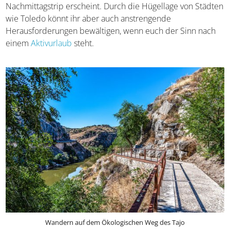
herrlichen Ausblicken belohnen.
Der Ökologische Weg
des Tajo
ist beispielsweise eine geeignete Strecke, die
mit knapp vier Kilometern perfekt für einen spontanen
Nachmittagstrip erscheint. Durch die Hügellage von
Städten wie Toledo könnt ihr aber auch anstrengende
Herausforderungen bewältigen, wenn euch der Sinn nach
einem
Aktivurlaub
steht.