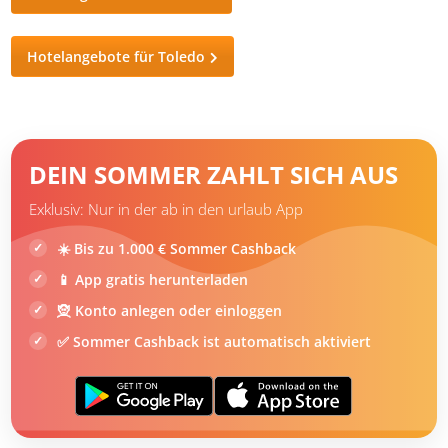
de la Reina erzielt. Ruhiger und günstiger ist es sicherlich
etwas außerhalb der Stadt.
Reiseangebote für Toledo
Hotelangebote für Toledo
DEIN SOMMER ZAHLT SICH AUS
Exklusiv: Nur in der ab in den urlaub App
☀️ Bis zu 1.000 € Sommer Cashback
📱 App gratis herunterladen
🧝 Konto anlegen oder einloggen