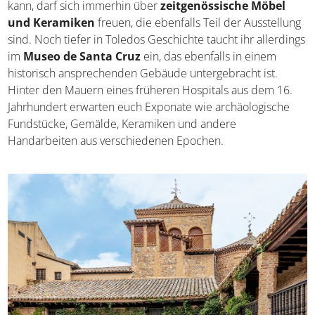
besichtigen. Schon die Fassaden der Häuser aus dem 16.
bis 20. Jahrhundert sind ein Highlight für sich. Wer mit El
Greco nicht viel anfangen kann, darf sich immerhin über
zeitgenössische Möbel und Keramiken
freuen, die
ebenfalls Teil der Ausstellung sind. Noch tiefer in Toledos
Geschichte taucht ihr allerdings im
Museo de Santa
Cruz
ein, das ebenfalls in einem historisch
ansprechenden Gebäude untergebracht ist. Hinter den
Mauern eines früheren Hospitals aus dem 16.
Jahrhundert erwarten euch Exponate wie archäologische
Fundstücke, Gemälde, Keramiken und andere
Handarbeiten aus verschiedenen Epochen.