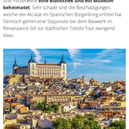
frühzeitig entdecken und leichter abwehren zu können.
Die heutige Funktion ist etwas weniger spektakulär, denn
im Inneren sind mittlerweile
eine Bibliothek und ein
Museum beheimatet
. Sehr schade sind die
Beschädigungen, welche der Alcázar im Spanischen
Bürgerkrieg erlitten hat. Dennoch gehört eine Stippvisite
bei dem Bauwerk im Renaissance-Stil zur städtischen
Toledo-Tour zwingend dazu.