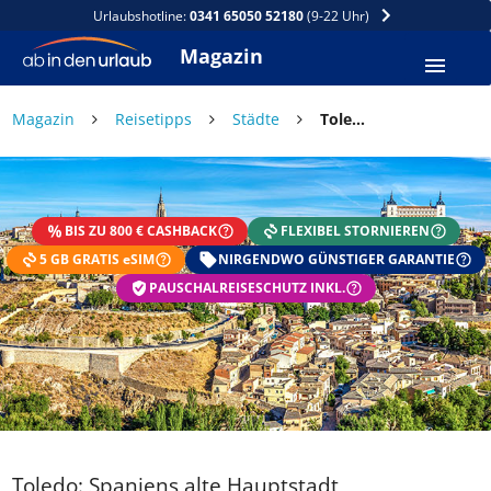
Urlaubshotline:
0341 65050 52180
(9-22 Uhr)
Magazin
×
Magazin
Reisetipps
Städte
Toledo: Spaniens alte Hauptstadt
DEIN SOMMER ZAHLT SICH
AUS
BIS ZU 800 € CASHBACK
FLEXIBEL STORNIEREN
Exklusiv: Nur in der ab in den urlaub App
5 GB GRATIS eSIM
☀️ Bis zu 1.000 € Sommer Cashback
NIRGENDWO GÜNSTIGER GARANTIE
📱 App gratis herunterladen
PAUSCHALREISESCHUTZ INKL.
🧝 Konto anlegen oder einloggen
✅ Sommer Cashback ist automatisch aktiviert
Toledo: Spaniens alte Hauptstadt