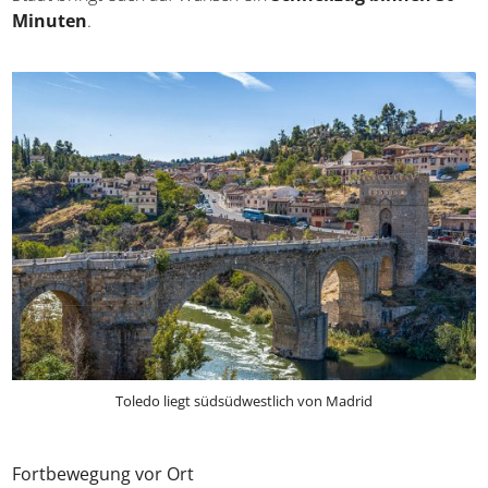
gelangen. Zunächst erfolgt ein Direktflug ab Berlin,
Hamburg oder Düsseldorf nach Madrid, anschließend
geht es mit dem Zug oder Bus weiter. Von Madrid nach
Toledo-Stadt bringt euch auf Wunsch ein
Schnellzug
binnen 30 Minuten
.
Toledo liegt südsüdwestlich von Madrid