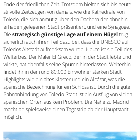
Bevölkerung eine entscheidende Stadt. Der Beiname
„Jerusalem des Westens“ kommt schließlich nicht von
ungefähr. Allerdings sorgte die Inquisition für ein jähes
Ende der friedlichen Zeit. Trotzdem hielten sich bis heute
stilvolle Zeitzeugen von damals, wie die Kathedrale von
Toledo, die sich anmutig über den Dächern der ohnehin
erhaben gelegenen Stadt präsentiert, und eine Synagoge.
Die
strategisch günstige Lage auf einem Hügel
trug
sicherlich auch ihren Teil dazu bei, dass die UNESCO auf
Toledos Altstadt aufmerksam wurde. Heute ist sie Teil
des Welterbes. Der Maler El Greco, der in der Stadt lebte
und wirkte, hat ebenfalls seine Spuren hinterlassen.
Weiterhin findet ihr in der rund 80.000 Einwohner starken
Stadt Highlights wie ein altes Kloster und ein Alcázar, was
die spanische Bezeichnung für ein Schloss ist. Durch die
gute Bahnanbindung von Toledo-Stadt ist ein Ausflug von
vielen spanischen Orten aus kein Problem. Die Nähe zu
Madrid macht beispielsweise einen Tagestrip ab der
Hauptstadt möglich.