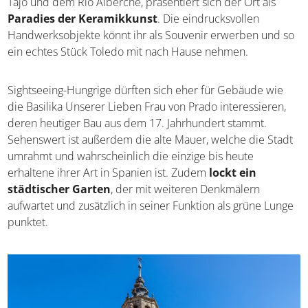
aber nicht ihre gleichnamige Stadt, sondern Talavera de la
Reina. Eingebettet in ein malerisches Flusstal, geprägt
vom Tajo und dem Rio Alberche, präsentiert sich der Ort
als
Paradies der Keramikkunst
. Die eindrucksvollen
Handwerksobjekte könnt ihr als Souvenir erwerben und
so ein echtes Stück Toledo mit nach Hause nehmen.
Sightseeing-Hungrige dürften sich eher für Gebäude wie
die Basilika Unserer Lieben Frau von Prado interessieren,
deren heutiger Bau aus dem 17. Jahrhundert stammt.
Sehenswert ist außerdem die alte Mauer, welche die
Stadt umrahmt und wahrscheinlich die einzige bis heute
erhaltene ihrer Art in Spanien ist. Zudem
lockt ein
städtischer Garten
, der mit weiteren Denkmälern
aufwartet und zusätzlich in seiner Funktion als grüne
Lunge punktet.