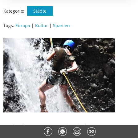
✅ Sommer Cashback ist automatisch aktiviert
Kategorie:
Städte
Tags:
Europa
|
Kultur
|
Spanien