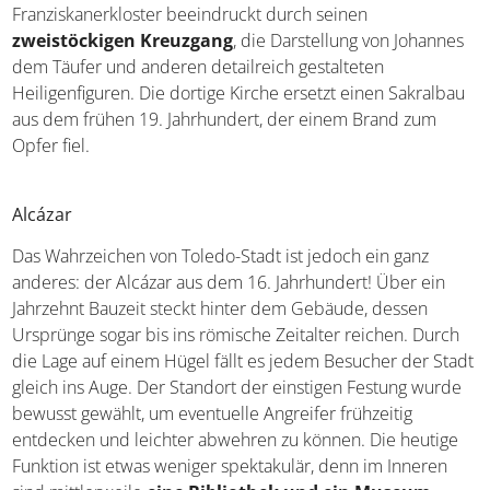
Jahrhundert. Angeblich wurde es zur Feier des Sieges
über
Portugal
während der Schlacht von Toro erbaut. Das
Franziskanerkloster beeindruckt durch seinen
zweistöckigen Kreuzgang
, die Darstellung von
Johannes dem Täufer und anderen detailreich gestalteten
Heiligenfiguren. Die dortige Kirche ersetzt einen
Sakralbau aus dem frühen 19. Jahrhundert, der einem
Brand zum Opfer fiel.
Alcázar
Das Wahrzeichen von Toledo-Stadt ist jedoch ein ganz
anderes: der Alcázar aus dem 16. Jahrhundert! Über ein
Jahrzehnt Bauzeit steckt hinter dem Gebäude, dessen
Ursprünge sogar bis ins römische Zeitalter reichen. Durch
die Lage auf einem Hügel fällt es jedem Besucher der
Stadt gleich ins Auge. Der Standort der einstigen Festung
wurde bewusst gewählt, um eventuelle Angreifer