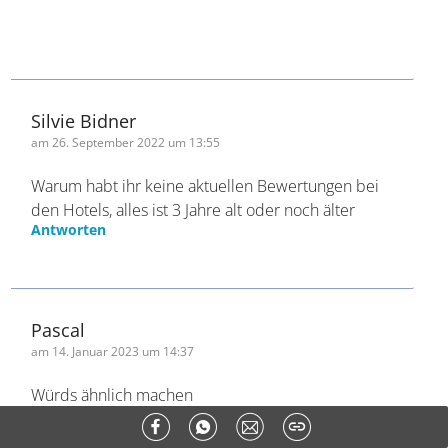
wenn du beim Reisezeitraum die
Liste aufklappst, kannst du auch nach
anderen Zeiträumen filtern und
schauen, ob es dafür Angebote gibt.
Beste Grüße
Die ab in den urlaub Magazin
Redaktion
Silvie Bidner
am 26. September 2022 um 13:55
Warum habt ihr keine aktuellen Bewertungen
bei den Hotels, alles ist 3 Jahre alt oder noch
älter
Antworten