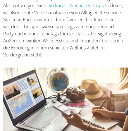
Habt ihr euren Urlaub in der Firma schon aufgebraucht
oder wird er abgelehnt, müsst ihr noch nicht traurig sein.
Alternativ eignet sich
ein kurzer Wochenendtrip
als kleine,
wohlverdiente Verschnaufpause vom Alltag. Viele schöne
Städte in Europa warten darauf, von euch erkundet zu
werden – beispielsweise samstags zum Shoppen und
Partymachen und sonntags für das klassische Sightseeing.
Außerdem winken Wellnesstrips mit Freunden, bei denen
die Erholung in einem schicken Wellnesshotel im
Vordergrund steht.