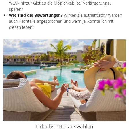
Swimmingpool?
Wie ist die Verpflegung?
Ist Frühstück bereits inklusive?
Gibt es ein Restaurant? Kann ich auch etwas per
Zimmerservice bestellen?
Was wird bei dem All Inclusive Paket
an Speisen geboten
? Sind alternativ Restaurants in der Nähe?
Wie hoch ist der Preis?
Kommen Gebühren für Parkplatz
oder WLAN hinzu? Gibt es die Möglichkeit, bei Verlängerung zu
sparen?
Wie sind die Bewertungen?
Wirken sie authentisch?
Werden auch Nachteile angesprochen und wenn ja, könnte
ich mit diesen leben?