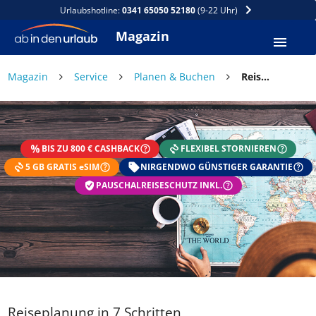
Urlaubshotline:
0341 65050 52180
(9-22 Uhr)
Magazin
Magazin
Service
Planen & Buchen
Reiseplanung in 7 Schritten
DEIN SOMMER ZAHLT SICH
AUS
BIS ZU 800 € CASHBACK
FLEXIBEL STORNIEREN
Exklusiv: Nur in der ab in den urlaub App
5 GB GRATIS eSIM
☀️ Bis zu 1.000 € Sommer Cashback
NIRGENDWO GÜNSTIGER GARANTIE
📱 App gratis herunterladen
PAUSCHALREISESCHUTZ INKL.
🧝 Konto anlegen oder einloggen
✅ Sommer Cashback ist automatisch aktiviert
Reiseplanung in 7 Schritten