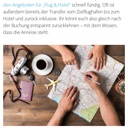
Ihr könnt euch dafür entscheiden, die
Anreise
unabhängig von der Unterkunft
zu buchen oder die
beiden Aspekte bereits
miteinander zu kombinieren
.
Sortiert nach Urlaubsthemen, werdet ihr beispielsweise
bei den Angeboten für „Flug & Hotel“
schnell fündig. Oft
ist außerdem bereits der Transfer vom Zielflughafen bis
zum Hotel und zurück inklusive. Ihr könnt euch also gleich
nach der Buchung entspannt zurücklehnen – mit dem
Wissen, dass die Anreise steht.