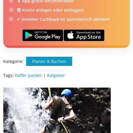
DEIN SOMMER ZAHLT SICH AUS
Exklusiv: Nur in der ab in den urlaub App
☀️ Bis zu 1.000 € Sommer Cashback
📱 App gratis herunterladen
🧝 Konto anlegen oder einloggen
✅ Sommer Cashback ist automatisch aktiviert
Kategorie:
Planen & Buchen
Tags:
Koffer packen
|
Ratgeber