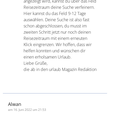
Anliegen. Bei deiner Buchung hast du
dich bereits ganz gezielt für das Hotel
Adalya Ocean entschieden. Wenn dir
nun das Suchergebnis für deinen
gewünschten Urlaubszeitraum
angezeigt wird, kannst du über das
Feld Reisezeitraum deine Suche
verfeinern. Hier kannst du das Feld 9-
12 Tage auswählen. Deine Suche ist
also fast schon abgeschlossen, du
musst im zweiten Schritt jetzt nur
noch deinen Reisezeitraum mit
einem erneuten Klick eingrenzen. Wir
hoffen, dass wir helfen konnten und
wünschen dir einen erholsamen
Urlaub.
Liebe Grüße,
die ab in den urlaub Magazin
Redaktion