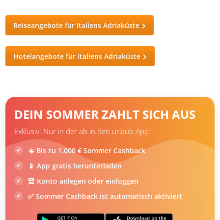
Kaffeehäuser befindet. Triest lässt definitiv keine
Wünsche offen, was
Service, Komfort und
Gastfreundlichkeit
betrifft.
Reiseangebote für Italiens Adriaküste
Hotelangebote für Italiens Adriaküste
DEIN SOMMER ZAHLT SICH AUS
Exklusiv: Nur in der ab in den urlaub App
☀️ Bis zu 1.000 € Sommer Cashback
📱 App gratis herunterladen
🧝 Konto anlegen oder einloggen