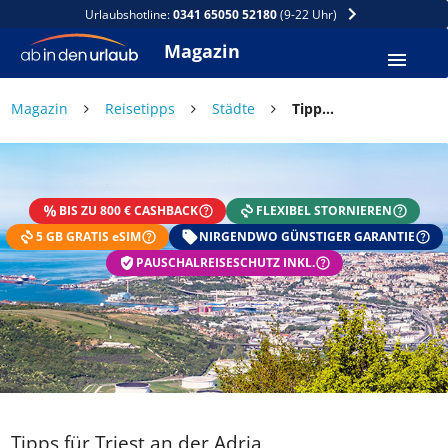
Urlaubshotline:
0341 65050 52180
(9-22 Uhr)
Magazin
×
Magazin
Reisetipps
Städte
Tipps für Triest an der Adria
DEIN SOMMER ZAHLT SICH
AUS
BIS ZU 800 € CASHBACK
FLEXIBEL STORNIEREN
Exklusiv: Nur in der ab in den urlaub App
5 GB GRATIS eSIM
☀️ Bis zu 1.000 € Sommer Cashback
NIRGENDWO GÜNSTIGER GARANTIE
📱 App gratis herunterladen
PAUSCHALREISESCHUTZ INKL.
🧝 Konto anlegen oder einloggen
✅ Sommer Cashback ist automatisch aktiviert
Tipps für Triest an der Adria