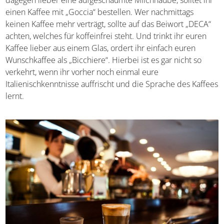
Kaffee, während „Capo“ nicht den Cappuccino meint,
sondern einen extra Schuss Milch. Wünscht ihr euch
dagegen lieber eine aufgeschäumte Milchhaube, solltet
ihr einen Kaffee mit „Goccia“ bestellen. Wer nachmittags
keinen Kaffee mehr verträgt, sollte auf das Beiwort
„DECA“ achten, welches für koffeinfrei steht. Und trinkt
ihr euren Kaffee lieber aus einem Glas, ordert ihr einfach
euren Wunschkaffee als „Bicchiere“. Hierbei ist es gar
nicht so verkehrt, wenn ihr vorher noch einmal eure
Italienischkenntnisse auffrischt und die Sprache des
Kaffees lernt.