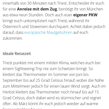
entweder ein Mietwagen zu eurer Unterkunft oder ihr
nehmt den öffentlichen Bus. Auch der Zug bringt euch
vom Flughafen innerhalb von 30 Minuten nach Triest.
Entscheidet ihr euch für eine
Anreise mit dem Zug
,
benötigt ihr von München aus etwa neun Stunden. Doch
auch euer
eigener PKW
bringt euch unkompliziert nach
Triest, während ihr Österreich und Slowenien durchquert.
Achtet dabei jedoch darauf, dass
europäische
Mautgebühren
auf euch zukommen.
Ideale Reisezeit
Triest punktet mit einem milden Klima, welches euch bei
einem Sightseeing-Trip nie zum Schwitzen bringt. So
klettert das Thermometer im Sommer von Juni bis
September bis auf 25 Grad Celsius hinauf, wobei die
Nähe zum Mittelmeer jedoch für einen lauen Wind sorgt.
Auch im Herbst klettert das Thermometer noch hinauf bis
auf 15 Grad Celsius, doch dabei wird es stürmischer und