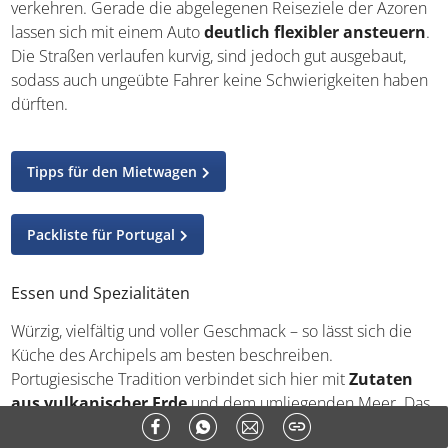
verkehren. Gerade die abgelegenen Reiseziele der Azoren
lassen sich mit einem Auto
deutlich flexibler ansteuern
.
Die Straßen verlaufen kurvig, sind jedoch gut ausgebaut,
sodass auch ungeübte Fahrer keine Schwierigkeiten haben
dürften.
Tipps für den Mietwagen
Packliste für Portugal
Essen und Spezialitäten
Würzig, vielfältig und voller Geschmack – so lässt sich die
Küche des Archipels am besten beschreiben.
Portugiesische Tradition verbindet sich hier mit
Zutaten
aus vulkanischer Erde
und dem umliegenden Meer. Das
bereits erwähnte „Cozido das Furnas“ zählt zu den