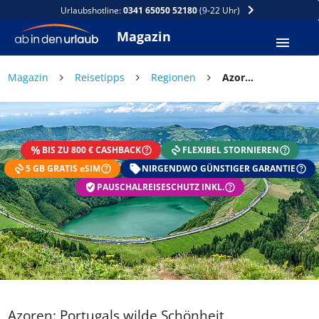
Urlaubshotline:
0341 65050 52180
(9-22 Uhr)
Magazin
Magazin
Reisetipps
Regionen
Azoren: Portugals wilde Schönheit
BIS ZU 800 € CASHBACK
FLEXIBEL STORNIEREN
5 GB GRATIS eSIM
NIRGENDWO GÜNSTIGER GARANTIE
PAUSCHALREISESCHUTZ INKL.
Azoren: Portugals wilde Schönheit