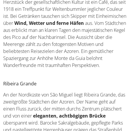
Herzstück der gesellschaftlichen Kultur ist ein Café, das seit
1918 ein Treffpunkt für Weltenbummler jeglicher Couleur
ist. Bei Getränken tauschen sich Skipper mit Einheimischen
über
Wind, Wetter und ferne Häfen
aus. Vom Städtchen
aus erblickt man an klaren Tagen den majestätischen Kegel
des Pico auf der Nachbarinsel. Die Aussicht über die
Meerenge zählt zu den fotogensten Motiven und
beliebtesten Reisezielen der Azoren. Ein gemütlicher
Spaziergang zur Anhöhe Monte da Guia belohnt
Wanderfreunde mit traumhaften Perspektiven.
Ribeira Grande
An der Nordküste von São Miguel liegt Ribeira Grande, das
zweitgrößte Städtchen der Azoren. Der Name geht auf
einen Fluss zurück, der mitten durchs Zentrum plätschert
und von einer
eleganten, achtbögigen Brücke
überspannt wird. Barocke Sakralgebäude, gepflegte Parks
und pastellgetönte Herrenhäuser prägen das Straßenbild.