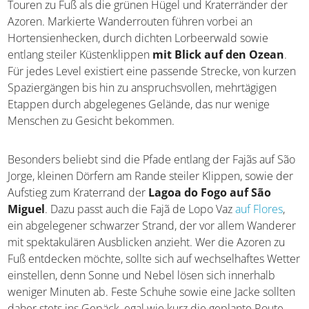
Touren zu Fuß als die grünen Hügel und Kraterränder der
Azoren. Markierte Wanderrouten führen vorbei an
Hortensienhecken, durch dichten Lorbeerwald sowie
entlang steiler Küstenklippen
mit Blick auf den Ozean
.
Für jedes Level existiert eine passende Strecke, von kurzen
Spaziergängen bis hin zu anspruchsvollen, mehrtägigen
Etappen durch abgelegenes Gelände, das nur wenige
Menschen zu Gesicht bekommen.
Besonders beliebt sind die Pfade entlang der Fajãs auf São
Jorge, kleinen Dörfern am Rande steiler Klippen, sowie der
Aufstieg zum Kraterrand der
Lagoa do Fogo auf São
Miguel
. Dazu passt auch die Fajã de Lopo Vaz
auf Flores
,
ein abgelegener schwarzer Strand, der vor allem Wanderer
mit spektakulären Ausblicken anzieht. Wer die Azoren zu
Fuß entdecken möchte, sollte sich auf wechselhaftes Wetter
einstellen, denn Sonne und Nebel lösen sich innerhalb
weniger Minuten ab. Feste Schuhe sowie eine Jacke sollten
daher stets ins Gepäck, egal wie kurz die geplante Route