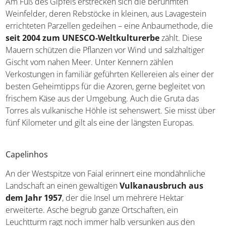
Am Fuß des Gipfels erstrecken sich die berühmten
Weinfelder, deren Rebstöcke in kleinen, aus Lavagestein
errichteten Parzellen gedeihen – eine Anbaumethode, die
seit 2004 zum UNESCO-Weltkulturerbe
zählt. Diese
Mauern schützen die Pflanzen vor Wind und salzhaltiger
Gischt vom nahen Meer. Unter Kennern zählen
Verkostungen in familiär geführten Kellereien als einer der
besten Geheimtipps für die Azoren, gerne begleitet von
frischem Käse aus der Umgebung. Auch die Gruta das
Torres als vulkanische Höhle ist sehenswert. Sie misst über
fünf Kilometer und gilt als eine der längsten Europas.
Capelinhos
An der Westspitze von Faial erinnert eine mondähnliche
Landschaft an einen gewaltigen
Vulkanausbruch aus
dem Jahr 1957
, der die Insel um mehrere Hektar
erweiterte. Asche begrub ganze Ortschaften, ein
Leuchtturm ragt noch immer halb versunken aus den