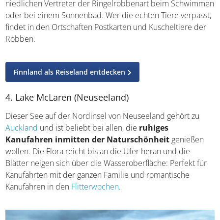
Kanufahren besonders nach einer Bewohnerin die Augen
offen: der
Saimaa-Robbe
. Mit etwas Glück seht ihr die
niedlichen Vertreter der Ringelrobbenart beim
Schwimmen oder bei einem Sonnenbad. Wer die echten
Tiere verpasst, findet in den Ortschaften Postkarten und
Kuscheltiere der Robben.
Finnland als Reiseland entdecken
4. Lake McLaren (Neuseeland)
Dieser See auf der Nordinsel von Neuseeland gehört zu
Auckland
und ist beliebt bei allen, die
ruhiges
Kanufahren inmitten der Naturschönheit
genießen
wollen. Die Flora reicht bis an die Ufer heran und die
Blätter neigen sich über die Wasseroberfläche: Perfekt für
Kanufahrten mit der ganzen Familie und romantische
Kanufahren in den
Flitterwochen
.