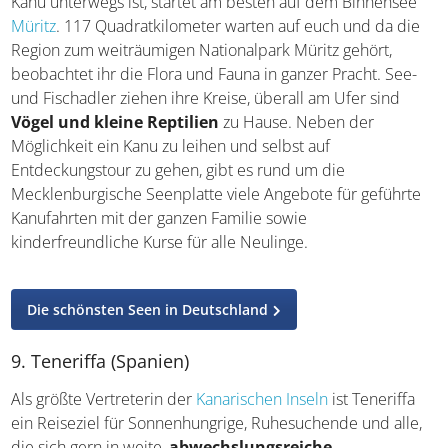
Wer zum ersten Mal im Nordosten Deutschlands mit dem
Kanu unterwegs ist, startet am besten auf dem Binnensee
Müritz
. 117 Quadratkilometer warten auf euch und da die
Region zum weiträumigen Nationalpark Müritz gehört,
beobachtet ihr die Flora und Fauna in ganzer Pracht. See-
und Fischadler ziehen ihre Kreise, überall am Ufer sind
Vögel und kleine Reptilien
zu Hause. Neben der
Möglichkeit ein Kanu zu leihen und selbst auf
Entdeckungstour zu gehen, gibt es rund um die
Mecklenburgische Seenplatte viele Angebote für geführte
Kanufahrten mit der ganzen Familie sowie
kinderfreundliche Kurse für alle Neulinge.
Die schönsten Seen in Deutschland
9. Teneriffa (Spanien)
Als größte Vertreterin der
Kanarischen Inseln
ist Teneriffa