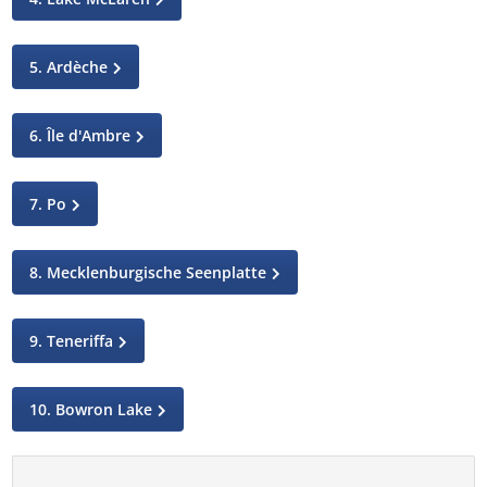
5. Ardèche
6. Île d'Ambre
7. Po
8. Mecklenburgische Seenplatte
9. Teneriffa
10. Bowron Lake