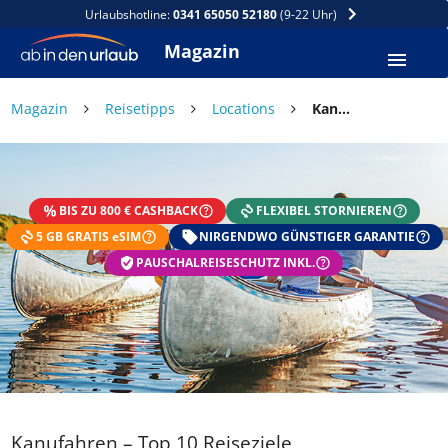
Urlaubshotline:
0341 65050 52180
(9-22 Uhr)
Magazin
Magazin
Reisetipps
Locations
Kanufahren – Top 10 Reiseziele
DEIN SOMMER ZAHLT SICH
AUS
BIS ZU 800 € CASHBACK
FLEXIBEL STORNIEREN
Exklusiv: Nur in der ab in den urlaub App
5 GB GRATIS eSIM
☀️ Bis zu 1.000 € Sommer Cashback
NIRGENDWO GÜNSTIGER GARANTIE
📱 App gratis herunterladen
PAUSCHALREISESCHUTZ INKL.
🧝 Konto anlegen oder einloggen
✅ Sommer Cashback ist automatisch aktiviert
Kanufahren – Top 10 Reiseziele