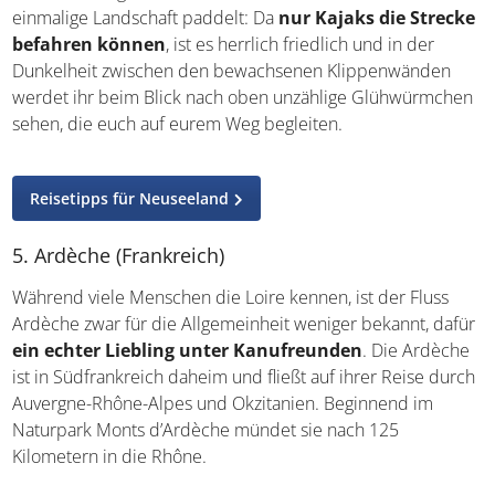
sich der Wald den Weg bis ans Ufer erobert, sodass ihr
durch eine einmalige Landschaft paddelt: Da
nur Kajaks
die Strecke befahren können
, ist es herrlich friedlich
und in der Dunkelheit zwischen den bewachsenen
Klippenwänden werdet ihr beim Blick nach oben
unzählige Glühwürmchen sehen, die euch auf eurem Weg
begleiten.
Reisetipps für Neuseeland
5. Ardèche (Frankreich)
Während viele Menschen die Loire kennen, ist der Fluss
Ardèche zwar für die Allgemeinheit weniger bekannt,
dafür
ein echter Liebling unter Kanufreunden
. Die
Ardèche ist in Südfrankreich daheim und fließt auf ihrer
Reise durch Auvergne-Rhône-Alpes und Okzitanien.
Beginnend im Naturpark Monts d’Ardèche mündet sie