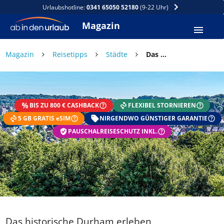
Urlaubshotline:
0341 65050 52180
(9-22 Uhr)
Magazin
Magazin
Reisetipps
Städte
Das historische Durham erleben
BIS ZU 800 € CASHBACK
FLEXIBEL STORNIEREN
5 GB GRATIS eSIM
NIRGENDWO GÜNSTIGER GARANTIE
PAUSCHALREISESCHUTZ INKL.
Das historische Durham erleben