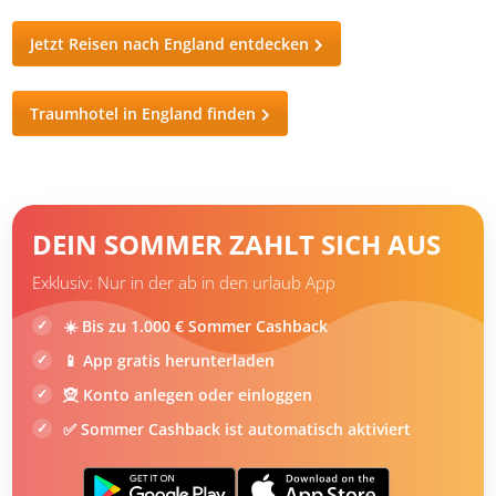
Jetzt Reisen nach England entdecken
Traumhotel in England finden
DEIN SOMMER ZAHLT SICH AUS
Exklusiv: Nur in der ab in den urlaub App
☀️ Bis zu 1.000 € Sommer Cashback
📱 App gratis herunterladen
🧝 Konto anlegen oder einloggen
✅ Sommer Cashback ist automatisch aktiviert