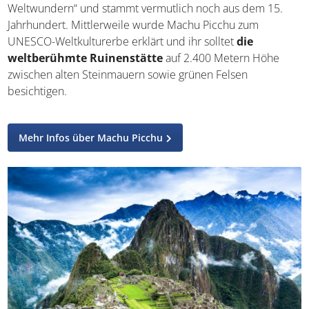
Machu Picchu
Die wohl bekannteste Sehenswürdigkeit von Peru ist die
einstige Inkastadt Machu Picchu. Sie gehört zu den
„Sieben Weltwundern“ und stammt vermutlich noch aus
dem 15. Jahrhundert. Mittlerweile wurde Machu Picchu
zum UNESCO-Weltkulturerbe erklärt und ihr solltet
die
weltberühmte Ruinenstätte
auf 2.400 Metern Höhe
zwischen alten Steinmauern sowie grünen Felsen
besichtigen.
Mehr Infos über Machu Picchu