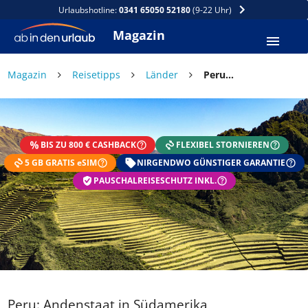
Urlaubshotline:
0341 65050 52180
(9-22 Uhr)
Magazin
×
Magazin
Reisetipps
Länder
Peru: Andenstaat in Südamerika
DEIN SOMMER ZAHLT SICH
AUS
BIS ZU 800 € CASHBACK
FLEXIBEL STORNIEREN
Exklusiv: Nur in der ab in den urlaub App
5 GB GRATIS eSIM
☀️ Bis zu 1.000 € Sommer Cashback
NIRGENDWO GÜNSTIGER GARANTIE
📱 App gratis herunterladen
PAUSCHALREISESCHUTZ INKL.
🧝 Konto anlegen oder einloggen
✅ Sommer Cashback ist automatisch aktiviert
Peru: Andenstaat in Südamerika