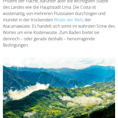
einheimischen Bevölkerung genannt wird, umfasst
hingegen nur rund zwölf Prozent der Fläche, darunter
aber die wichtigsten Städte des Landes wie die
Hauptstadt Lima. Die Costa ist wüstenartig, von mehreren
Flussoasen durchzogen und mündet in der trockensten
Wüste der Welt
, der Atacamawüste. Es handelt sich somit
im wahrsten Sinne des Wortes um eine Küstenwüste.
Zum Baden bietet sie dennoch – oder gerade deshalb –
hervorragende Bedingungen.