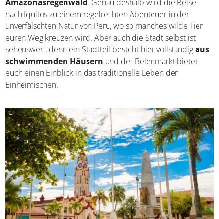
Eine Stadt mitten im Dschungel – Iquitos ist die größte
Stadt überhaupt, die sich nur mit dem Flugzeug oder
Boot erreichen lässt, denn sie liegt
direkt im
Amazonasregenwald
. Genau deshalb wird die Reise
nach Iquitos zu einem regelrechten Abenteuer in der
unverfälschten Natur von Peru, wo so manches wilde Tier
euren Weg kreuzen wird. Aber auch die Stadt selbst ist
sehenswert, denn ein Stadtteil besteht hier vollständig
aus schwimmenden Häusern
und der Belenmarkt
bietet euch einen Einblick in das traditionelle Leben der
Einheimischen.