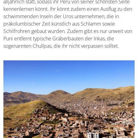
sondern der naheliegende Titicacasee. Er ist
der heilige
See der Inkas
und spielt im Stadtleben von Puno daher
eine zentrale Rolle. Zahlreiche farbenfrohe Festivals
finden hier alljährlich statt, sodass ihr Peru von seiner
schönsten Seite kennenlernen könnt. Ihr könnt zudem
einen Ausflug zu den schwimmenden Inseln der Uros
unternehmen, die in präkolumbischer Zeit künstlich aus
Schlamm sowie Schilfrohren gebaut wurden. Zudem gibt
es nur unweit von Puni entfernt typische Gräberbauten
der Inkas, die sogenannten Chullpas, die ihr nicht
verpassen solltet.