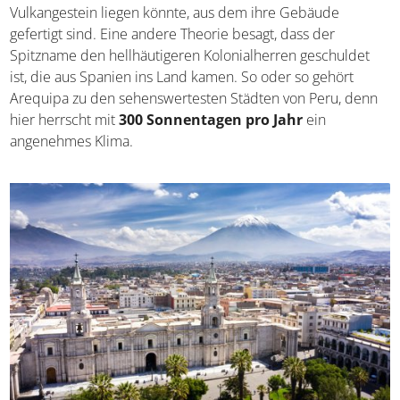
Anden, etwa 2.300 Metern über dem Meeresspiegel. Sie
ist die
größte Stadt im Süden des Landes
. Arequipa
wird auch als die „weiße Stadt“ bezeichnet, was am hellen
Vulkangestein liegen könnte, aus dem ihre Gebäude
gefertigt sind. Eine andere Theorie besagt, dass der
Spitzname den hellhäutigeren Kolonialherren geschuldet
ist, die aus Spanien ins Land kamen. So oder so gehört
Arequipa zu den sehenswertesten Städten von Peru,
denn hier herrscht mit
300 Sonnentagen pro Jahr
ein
angenehmes Klima.