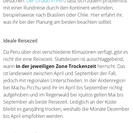
Wenn ihr in das südamerikanische Land reist, solltet ihr
ausreichend Zeit einplanen, um all die schönen Orte zu
besuchen.
Der Urlaub in Peru
lässt sich zudem
problemlos mit einer Rundreise durch den Kontinent
verbinden, beispielsweise nach Brasilien oder Chile. Hier
erfahrt ihr, was ihr bei der Planung am besten beachten
solltet.
Ideale Reisezeit
Da Peru über drei verschiedene Klimazonen verfügt, gibt
es nicht die eine Reisezeit. Stattdessen ist
ausschlaggebend, wann
in der jeweiligen Zone
Trockenzeit
herrscht. Das ist landesweit zwischen April
und September der Fall, jedoch mit regionalen
Unterschieden. In der Andenregion bei Machu Picchu
seid ihr im April bis September richtig aufgehoben und
im Regenwald bei Iquitos gelten Mai bis September als