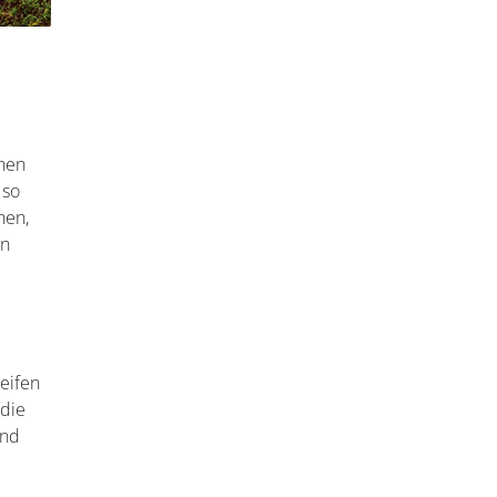
chen
 so
nen,
en
reifen
 die
und