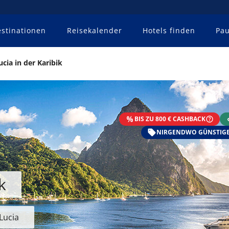
stinationen
Reisekalender
Hotels finden
Pau
ucia in der Karibik
BIS ZU 800 € CASHBACK
NIRGENDWO GÜNSTIGE
k
Lucia