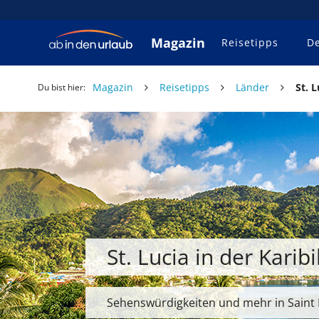
Magazin
Reisetipps
De
Magazin
Reisetipps
Länder
St. L
Du bist hier:
St. Lucia in der Karibi
Sehenswürdigkeiten und mehr in Saint 