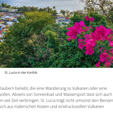
St. Lucia in der Karibik
 Urlaubern beliebt, die eine Wanderung zu Vulkanen oder eine
llen. Abseits von Sonnenbad und Wassersport lässt sich auch
n viel Zeit verbringen. St. Lucia trägt nicht umsonst den Beina
t sich aus malerischen Küsten und eindrucksvollen Vulkanen