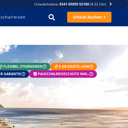
Urlaubshotline:
0341 65050 52180
(9-22 Uhr)
schalreisen
Urlaub buchen
FLEXIBEL STORNIEREN
5 GB GRATIS eSIM
R GARANTIE
PAUSCHALREISESCHUTZ INKL.