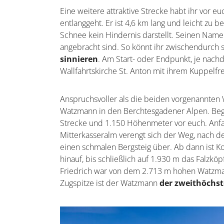
Eine weitere attraktive Strecke habt ihr vor e
entlanggeht. Er ist 4,6 km lang und leicht zu b
Schnee kein Hindernis darstellt. Seinen Nam
angebracht sind. So könnt ihr zwischendurch 
sinnieren
. Am Start- oder Endpunkt, je nachd
Wallfahrtskirche St. Anton mit ihrem Kuppel
Anspruchsvoller als die beiden vorgenannten
Watzmann in den Berchtesgadener Alpen. Begin
Strecke und 1.150 Höhenmeter vor euch. Anfan
Mitterkasseralm verengt sich der Weg, nach d
einen schmalen Bergsteig über. Ab dann ist K
hinauf, bis schließlich auf 1.930 m das Falzk
Friedrich war von dem 2.713 m hohen Watzman
Zugspitze ist der Watzmann
der zweithöchst