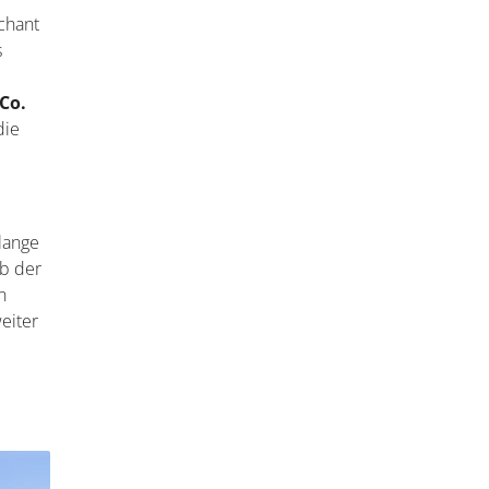
chant
s
Co.
die
lange
Ab der
n
eiter