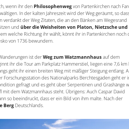
uch, wenn ihr den
Philosophenweg
von Partenkirchen nach Far
ewältigen. In der kalten Jahreszeit wird der Weg geräumt, so das
en verdankt der Weg Zitaten, die an den Bänken am Wegesrand
sitzen und
über die Weisheiten von Platon, Nietzsche und 
em welche Richtung ihr wählt, könnt ihr in Partenkirchen noch 
fresko von 1736 bewundern.
 Wanderungen ist der
Weg zum Watzmannhaus
auf dem
nt ihr die Tour am Parkplatz Hammerstiel, liegen eine 7,6 km 
gs geht ihr einen breiten Weg mit mäßiger Steigung entlang. 
er Forschungsstation des Nationalparks Berchtesgaden geht er i
ondition gefragt und es geht über Serpentinen und Grashänge w
öpfl mit dem Watzmannhaus steht. Übrigens: Auch Caspar David
n so beeindruckt, dass er ein Bild von ihm malte. Nach der
e Berg
Deutschlands.