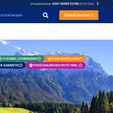
Urlaubshotline:
0341 65050 52180
(9-22 Uhr)
schalreisen
Urlaub buchen
FLEXIBEL STORNIEREN
5 GB GRATIS eSIM
R GARANTIE
PAUSCHALREISESCHUTZ INKL.