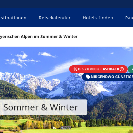
stinationen
Reisekalender
Hotels finden
Pau
yerischen Alpen im Sommer & Winter
BIS ZU 800 € CASHBACK
NIRGENDWO GÜNSTIGE
m Sommer & Winter