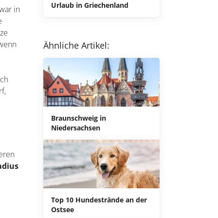
Urlaub in Griechenland
war in
e
nze
 wenn
Ähnliche Artikel:
ich
f,
Braunschweig in
Niedersachsen
deren
adius
Top 10 Hundestrände an der
Ostsee