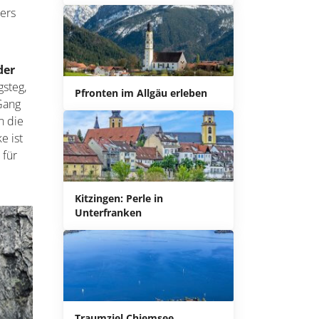
ders
der
steg,
Pfronten im Allgäu erleben
Gang
n die
e ist
 für
Kitzingen: Perle in
Unterfranken
Traumziel Chiemsee