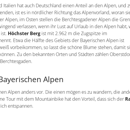
 Italien hat auch Deutschland einen Anteil an den Alpen, und z
nden, ist es in nördlicher Richtung das Alpenvorland, woran si
uer Alpen, im Osten stellen die Berchtesgadener Alpen die Gre
zwingend verlassen, wenn ihr Lust auf Urlaub in den Alpen habt,
ist.
Höchster Berg
ist mit 2.962 m die Zugspitze im
 nennt. Etwa die Hälfte des Gebiets der Bayerischen Alpen ist
lweiß vorbeikommen, so lasst die schöne Blume stehen, damit s
 können. Zu den bekannten Orten und Städten zählen Oberstdor
Berchtesgaden.
Bayerischen Alpen
schen Alpen anders vor. Die einen mögen es zu wandern, die an
ine Tour mit dem Mountainbike hat den Vorteil, dass sich der
R
lich entspannen.