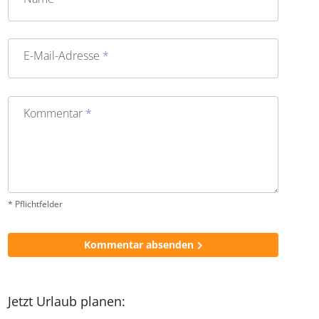
dann teilweise bereits im Flieger pures Chaos aus. Ob
Blitzeinschlag kurz nach dem Start, erfolgloses Warten am
falschen Koffer-Karussell oder Blubber-Ballett beim
Tauchen: Wenn alles glatt läuft, schafft es der Trip selten
in meine persönliche Top 5.
Sag uns Deine Meinung zu diesem Thema
Name
*
E-Mail-Adresse
*
Kommentar
*