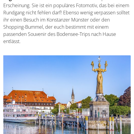
sich! Immerhin können nicht viele Städte von sich
behaupten, einmal
eine Papstwahl ausgerichtet
zu
haben. Davon zeugen bis heute historische Bauwerke wie
das durchaus imposante Konstanzer Konzilgebäude.
Auch die Imperia, eine in den 1990er-Jahren aufgestellte
Statue, ist zum Sinnbild für Konstanz geworden und
begrüßt euch direkt am Hafen
mit ihrer imposanten
Erscheinung. Sie ist ein populäres Fotomotiv, das bei
einem Rundgang nicht fehlen darf! Ebenso wenig
verpassen solltet ihr einen Besuch im Konstanzer Münster
oder den Shopping-Bummel, der euch bestimmt mit
einem passenden Souvenir des Bodensee-Trips nach
Hause entlässt.