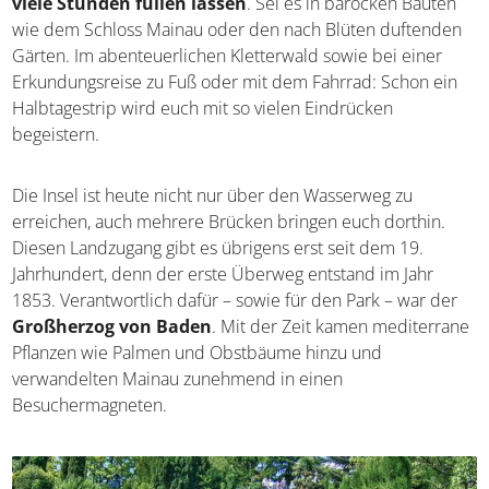
eher wie eine einzige, riesige Sehenswürdigkeit, mit der
sich
viele Stunden füllen lassen
. Sei es in barocken
Bauten wie dem Schloss Mainau oder den nach Blüten
duftenden Gärten. Im abenteuerlichen Kletterwald sowie
bei einer Erkundungsreise zu Fuß oder mit dem Fahrrad:
Schon ein Halbtagestrip wird euch mit so vielen
Eindrücken begeistern.
Die Insel ist heute nicht nur über den Wasserweg zu
erreichen, auch mehrere Brücken bringen euch dorthin.
Diesen Landzugang gibt es übrigens erst seit dem 19.
Jahrhundert, denn der erste Überweg entstand im Jahr
1853. Verantwortlich dafür – sowie für den Park – war der
Großherzog von Baden
. Mit der Zeit kamen
mediterrane Pflanzen wie Palmen und Obstbäume hinzu
und verwandelten Mainau zunehmend in einen
Besuchermagneten.