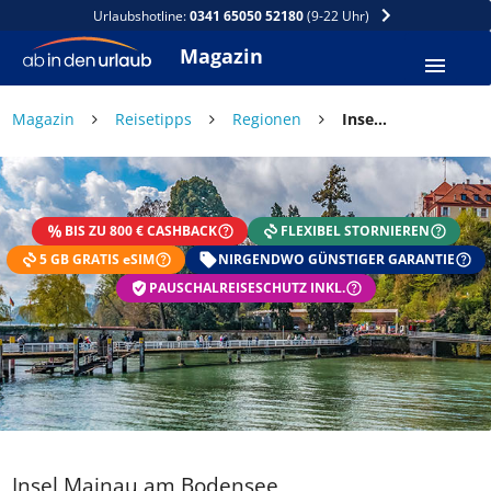
Urlaubshotline:
0341 65050 52180
(9-22 Uhr)
Magazin
×
Magazin
Reisetipps
Regionen
Insel Mainau am Bodensee
DEIN SOMMER ZAHLT SICH
AUS
BIS ZU 800 € CASHBACK
FLEXIBEL STORNIEREN
Exklusiv: Nur in der ab in den urlaub App
5 GB GRATIS eSIM
☀️ Bis zu 1.000 € Sommer Cashback
NIRGENDWO GÜNSTIGER GARANTIE
📱 App gratis herunterladen
PAUSCHALREISESCHUTZ INKL.
🧝 Konto anlegen oder einloggen
✅ Sommer Cashback ist automatisch aktiviert
Insel Mainau am Bodensee