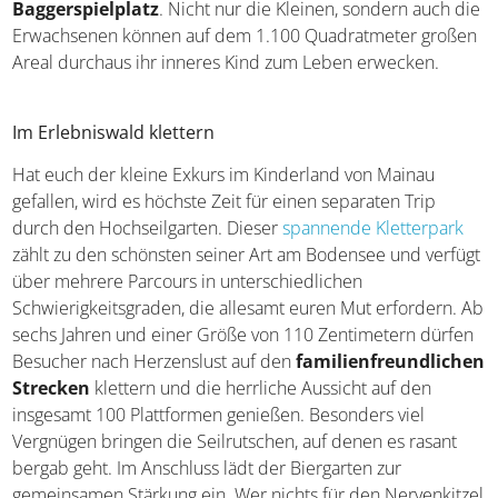
Ebenso haben die Älteren ihre Herausforderungen auf
einem Abenteuerspielplatz zu bewältigen. Von Schaukeln
über Balancier-Balken bis hin zum kleinen Klettererlebnis
ist für jeden Geschmack etwas dabei. Ergänzt wird das
Angebot durch eine
Wasserwelt und den
Baggerspielplatz
. Nicht nur die Kleinen, sondern auch
die Erwachsenen können auf dem 1.100 Quadratmeter
großen Areal durchaus ihr inneres Kind zum Leben
erwecken.
Im Erlebniswald klettern
Hat euch der kleine Exkurs im Kinderland von Mainau
gefallen, wird es höchste Zeit für einen separaten Trip
durch den Hochseilgarten. Dieser
spannende Kletterpark
zählt zu den schönsten seiner Art am Bodensee und
verfügt über mehrere Parcours in unterschiedlichen