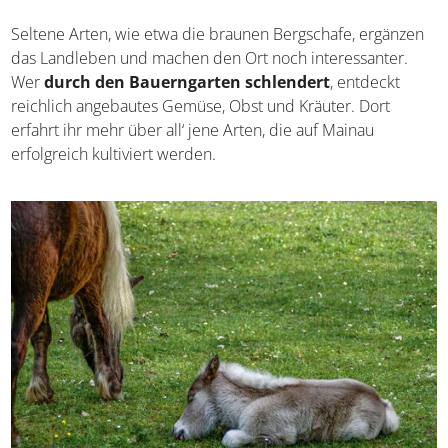
dem Mainau-Bauernhof einen Besuch abstatten. Von
Zwergponys über kleine Esel bis hin zu Ziegen, Alpakas,
Hühnern und Schafen ist innerhalb des Gehöfts so
einiges aus der Landwirtschaft vertreten. Geht mit den
tierischen Bewohnern
im Streichelzoo auf
Tuchfühlung
– auch Erwachsene werden ihren Spaß
haben.
Seltene Arten, wie etwa die braunen Bergschafe,
ergänzen das Landleben und machen den Ort noch
interessanter. Wer
durch den Bauerngarten
schlendert
, entdeckt reichlich angebautes Gemüse,
Obst und Kräuter. Dort erfahrt ihr mehr über all‘ jene
Arten, die auf Mainau erfolgreich kultiviert werden.