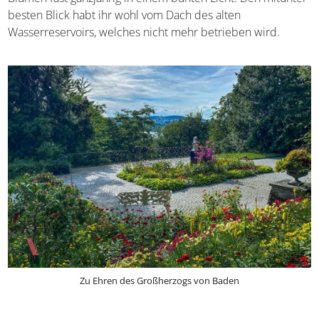
die unter anderem über seine
Büste aus Marmor
verfügt. Der angrenzende Park erstrahlt durch die
umfangreichen Blumen fast ganzjährig in einem bunten
Licht. Den mitunter besten Blick habt ihr wohl vom Dach
des alten Wasserreservoirs, welches nicht mehr
betrieben wird.