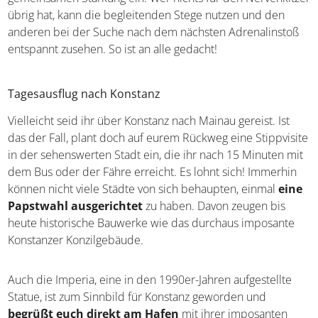
Schwierigkeitsgraden, die allesamt euren Mut erfordern.
Ab sechs Jahren und einer Größe von 110 Zentimetern
dürfen Besucher nach Herzenslust auf den
familienfreundlichen Strecken
klettern und die
herrliche Aussicht auf den insgesamt 100 Plattformen
genießen. Besonders viel Vergnügen bringen die
Seilrutschen, auf denen es rasant bergab geht. Im
Anschluss lädt der Biergarten zur gemeinsamen Stärkung
ein. Wer nichts für den Nervenkitzel übrig hat, kann die
begleitenden Stege nutzen und den anderen bei der
Suche nach dem nächsten Adrenalinstoß entspannt
zusehen. So ist an alle gedacht!
Tagesausflug nach Konstanz
Vielleicht seid ihr über Konstanz nach Mainau gereist. Ist
das der Fall, plant doch auf eurem Rückweg eine
Stippvisite in der sehenswerten Stadt ein, die ihr nach 15
Minuten mit dem Bus oder der Fähre erreicht. Es lohnt