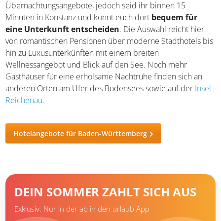
sonnengereiften Trauben kosten. Frisches Gemüse und
Kräuter aus der Region verfeinern die hiesigen
Kochkünste und lassen euch den Urlaub so richtig
genießen.
Hotels und Unterkünfte
Die Insel Mainau hat keine eigenen Hotels oder anderen
Übernachtungsangebote, jedoch seid ihr binnen 15
Minuten in Konstanz und könnt euch dort
bequem für
eine Unterkunft entscheiden
. Die Auswahl reicht hier
von romantischen Pensionen über moderne Stadthotels
bis hin zu Luxusunterkünften mit einem breiten
Wellnessangebot und Blick auf den See. Noch mehr
Gasthäuser für eine erholsame Nachtruhe finden sich an
anderen Orten am Ufer des Bodensees sowie auf der
Insel Reichenau
.