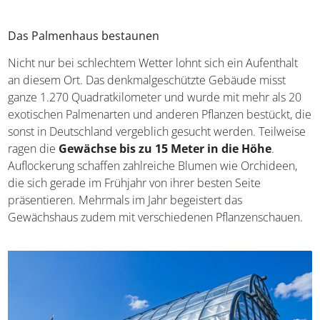
orientiert sich am Stil der italienischen
Renaissancegärten. Gerade im Frühling und Sommer,
wenn die Rahmenbepflanzung der Stufen grünt und
blüht, lohnt sich eine Stippvisite.
Das Palmenhaus bestaunen
Nicht nur bei schlechtem Wetter lohnt sich ein Aufenthalt
an diesem Ort. Das denkmalgeschützte Gebäude misst
ganze 1.270 Quadratkilometer und wurde mit mehr als
20 exotischen Palmenarten und anderen Pflanzen
bestückt, die sonst in Deutschland vergeblich gesucht
werden. Teilweise ragen die
Gewächse bis zu 15 Meter
in die Höhe
. Auflockerung schaffen zahlreiche Blumen
wie Orchideen, die sich gerade im Frühjahr von ihrer
besten Seite präsentieren. Mehrmals im Jahr begeistert
das Gewächshaus zudem mit verschiedenen
Pflanzenschauen.