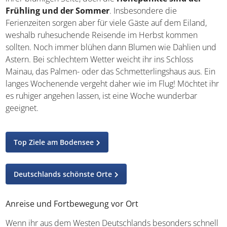
realisieren. Orientiert euch an unseren nachfolgenden
Tipps und freut euch auf den super entspannten
Urlaub
in Baden-Württemberg
!
Ideale Reisezeit und Reisedauer
Fast das ganze Jahr über zeigt sich die Insel Mainau von
ihrer blumigen Seite, doch die
Höhepunkte sind der
Frühling und der Sommer
. Insbesondere die
Ferienzeiten sorgen aber für viele Gäste auf dem Eiland,
weshalb ruhesuchende Reisende im Herbst kommen
sollten. Noch immer blühen dann Blumen wie Dahlien
und Astern. Bei schlechtem Wetter weicht ihr ins Schloss
Mainau, das Palmen- oder das Schmetterlingshaus aus.
Ein langes Wochenende vergeht daher wie im Flug!
Möchtet ihr es ruhiger angehen lassen, ist eine Woche
wunderbar geeignet.