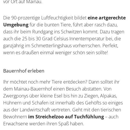
märchenhafte Ziel. Es
beherbergt gut 120 Falter
aus
allen möglichen Teilen der Welt, teilweise mit einer
Flügelspannweite von beeindruckenden 30 Zentimetern!
Sie stammen überwiegend aus Zuchtfarmen ihrer
ursprünglichen Herkunftsländer, vermehren sich aber
auch vor Ort auf Mainau.
Die 90-prozentige Luftfeuchtigkeit bildet
eine
artgerechte Umgebung
für die bunten Tiere, führt aber
rasch dazu, dass ihr beim Rundgang ins Schwitzen
kommt. Dazu tragen auch die 25 bis 30 Grad Celsius
Innentemperatur bei, die ganzjährig im
Schmetterlingshaus vorherrschen. Perfekt, wenn es
draußen einmal weniger schön sein sollte!
Bauernhof erleben
Ihr möchtet noch mehr Tiere entdecken? Dann solltet ihr