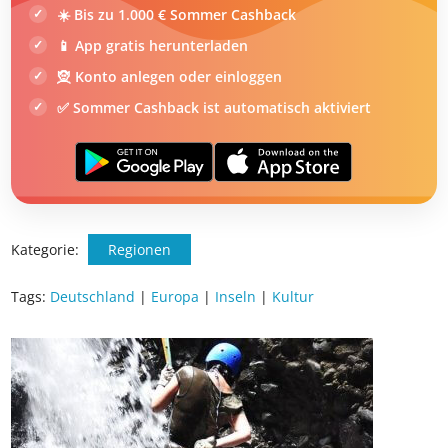
Hotelangebote für Baden-Württemberg
DEIN SOMMER ZAHLT SICH AUS
Exklusiv: Nur in der ab in den urlaub App
☀️ Bis zu 1.000 € Sommer Cashback
📱 App gratis herunterladen
🧝 Konto anlegen oder einloggen
✅ Sommer Cashback ist automatisch aktiviert