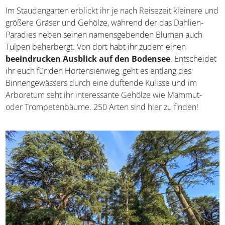
Auch die Skulpturen als Symbol für die vier Jahreszeiten
sind ein beliebter Anlaufpunkt des Gartens.
Im Staudengarten erblickt ihr je nach Reisezeit kleinere
und größere Gräser und Gehölze, während der das
Dahlien-Paradies neben seinen namensgebenden
Blumen auch Tulpen beherbergt. Von dort habt ihr
zudem einen
beeindrucken Ausblick auf den
Bodensee
. Entscheidet ihr euch für den Hortensienweg,
geht es entlang des Binnengewässers durch eine
duftende Kulisse und im Arboretum seht ihr interessante
Gehölze wie Mammut- oder Trompetenbäume. 250 Arten
sind hier zu finden!