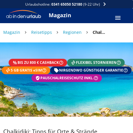
Urlaubshotline:
0341 65050 52180
(9-22 Uhr)
Magazin
×
Magazin
Reisetipps
Regionen
Chalkidiki: Tipps für Orte & Strände
DEIN SOMMER ZAHLT SICH
AUS
BIS ZU 800 € CASHBACK
FLEXIBEL STORNIEREN
Exklusiv: Nur in der ab in den urlaub App
5 GB GRATIS eSIM
☀️ Bis zu 1.000 € Sommer Cashback
NIRGENDWO GÜNSTIGER GARANTIE
📱 App gratis herunterladen
PAUSCHALREISESCHUTZ INKL.
🧝 Konto anlegen oder einloggen
✅ Sommer Cashback ist automatisch aktiviert
Chalkidiki: Tipps für Orte & Strände