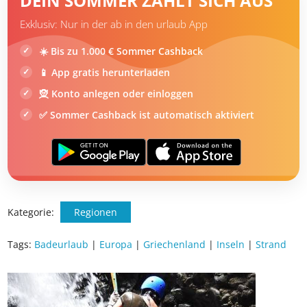
DEIN SOMMER ZAHLT SICH AUS
Exklusiv: Nur in der ab in den urlaub App
☀️ Bis zu 1.000 € Sommer Cashback
📱 App gratis herunterladen
🧝 Konto anlegen oder einloggen
✅ Sommer Cashback ist automatisch aktiviert
Kategorie:
Regionen
Tags:
Badeurlaub
|
Europa
|
Griechenland
|
Inseln
|
Strand