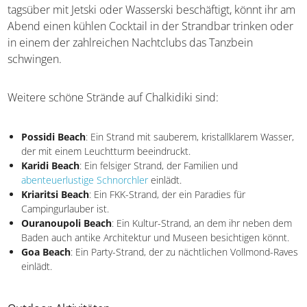
Nea Kallikratia Beach
zu schätzen wissen. Während ihr
euch tagsüber mit Jetski oder Wasserski beschäftigt, könnt
ihr am Abend einen kühlen Cocktail in der Strandbar
trinken oder in einem der zahlreichen Nachtclubs das
Tanzbein schwingen.
Weitere schöne Strände auf Chalkidiki sind:
Possidi Beach
: Ein Strand mit sauberem, kristallklarem
Wasser, der mit einem Leuchtturm beeindruckt.
Karidi Beach
: Ein felsiger Strand, der Familien und
abenteuerlustige Schnorchler
einlädt.
Kriaritsi Beach
: Ein FKK-Strand, der ein Paradies für
Campingurlauber ist.
Ouranoupoli Beach
: Ein Kultur-Strand, an dem ihr neben
dem Baden auch antike Architektur und Museen besichtigen
könnt.
Goa Beach
: Ein Party-Strand, der zu nächtlichen Vollmond-
Raves einlädt.