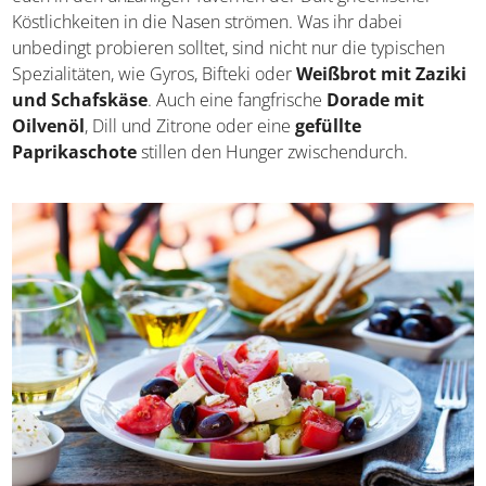
Liebhaber der mediterranen Küche. Auf Chalkidiki wird
euch in den unzähligen Tavernen der Duft griechischer
Köstlichkeiten in die Nasen strömen. Was ihr dabei
unbedingt probieren solltet, sind nicht nur die typischen
Spezialitäten, wie Gyros, Bifteki oder
Weißbrot mit
Zaziki und Schafskäse
. Auch eine fangfrische
Dorade
mit Oilvenöl
, Dill und Zitrone oder eine
gefüllte
Paprikaschote
stillen den Hunger zwischendurch.