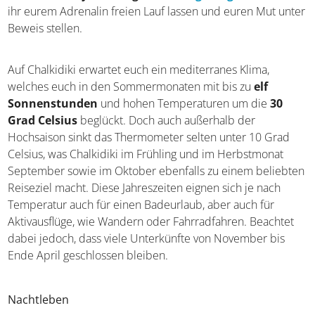
Kassandra dagegen lockt mit actionreicheren Angeboten,
wie
Surfen, Flyboarding oder
Paragliding
. Hier könnt
ihr eurem Adrenalin freien Lauf lassen und euren Mut
unter Beweis stellen.
Auf Chalkidiki erwartet euch ein mediterranes Klima,
welches euch in den Sommermonaten mit bis zu
elf
Sonnenstunden
und hohen Temperaturen um die
30
Grad Celsius
beglückt. Doch auch außerhalb der
Hochsaison sinkt das Thermometer selten unter 10 Grad
Celsius, was Chalkidiki im Frühling und im Herbstmonat
September sowie im Oktober ebenfalls zu einem
beliebten Reiseziel macht. Diese Jahreszeiten eignen sich
je nach Temperatur auch für einen Badeurlaub, aber auch
für Aktivausflüge, wie Wandern oder Fahrradfahren.
Beachtet dabei jedoch, dass viele Unterkünfte von
November bis Ende April geschlossen bleiben.