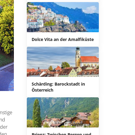
Dolce Vita an der Amalfiküste
Schärding: Barockstadt in
Österreich
nstige
and
 der
den.
Brienz: Zwischen Bergen und