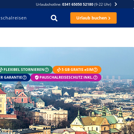
Urlaubshotline:
0341 65050 52180
(9-22 Uhr)
schalreisen
Urlaub buchen
FLEXIBEL STORNIEREN
5 GB GRATIS eSIM
R GARANTIE
PAUSCHALREISESCHUTZ INKL.