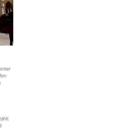
hinter
ffen
n
ählt
d