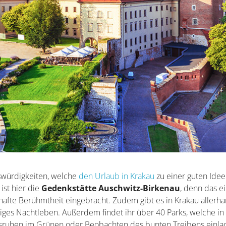
nswürdigkeiten, welche
den Urlaub in Krakau
zu einer guten Idee
ist hier die
Gedenkstätte Auschwitz-Birkenau
, denn das ei
lhafte Berühmtheit eingebracht. Zudem gibt es in Krakau allerh
liges Nachtleben. Außerdem findet ihr über 40 Parks, welche in
usruhen im Grünen oder Beobachten des bunten Treibens einla