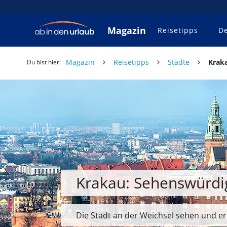
Magazin
Reisetipps
De
Magazin
Reisetipps
Städte
Krak
Du bist hier:
Krakau: Sehenswürdi
Die Stadt an der Weichsel sehen und e