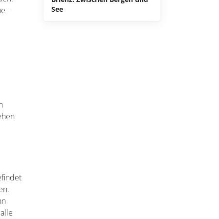
See
he –
n
sehen
efindet
en.
nn
alle