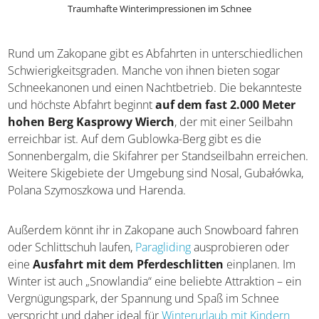
Traumhafte Winterimpressionen im Schnee
Rund um Zakopane gibt es Abfahrten in unterschiedlichen
Schwierigkeitsgraden. Manche von ihnen bieten sogar
Schneekanonen und einen Nachtbetrieb. Die bekannteste
und höchste Abfahrt beginnt
auf dem fast 2.000 Meter
hohen Berg Kasprowy Wierch
, der mit einer Seilbahn
erreichbar ist. Auf dem Gublowka-Berg gibt es die
Sonnenbergalm, die Skifahrer per Standseilbahn erreichen.
Weitere Skigebiete der Umgebung sind Nosal, Gubałówka,
Polana Szymoszkowa und Harenda.
Außerdem könnt ihr in Zakopane auch Snowboard fahren
oder Schlittschuh laufen,
Paragliding
ausprobieren oder
eine
Ausfahrt mit dem Pferdeschlitten
einplanen. Im
Winter ist auch „Snowlandia“ eine beliebte Attraktion – ein
Vergnügungspark, der Spannung und Spaß im Schnee
verspricht und daher ideal für
Winterurlaub mit Kindern