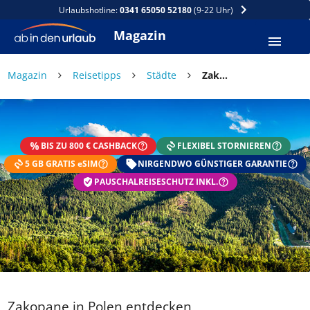
Urlaubshotline:
0341 65050 52180
(9-22 Uhr)
Magazin
Magazin
Reisetipps
Städte
Zakopane in Polen entdecken
BIS ZU 800 € CASHBACK
FLEXIBEL STORNIEREN
5 GB GRATIS eSIM
NIRGENDWO GÜNSTIGER GARANTIE
PAUSCHALREISESCHUTZ INKL.
Zakopane in Polen entdecken