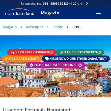
Urlaubshotline:
0341 65050 52180
(9-22 Uhr)
Magazin
Magazin
Reisetipps
Städte
Lissabon: Portugals Hauptstadt
BIS ZU 800 € CASHBACK
FLEXIBEL STORNIEREN
5 GB GRATIS eSIM
NIRGENDWO GÜNSTIGER GARANTIE
PAUSCHALREISESCHUTZ INKL.
Lissabon: Portugals Hauptstadt