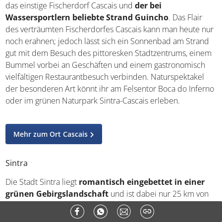
das einstige Fischerdorf Cascais und
der bei
Wassersportlern beliebte Strand Guincho
. Das Flair
des verträumten Fischerdorfes Cascais kann man heute nur
noch erahnen; jedoch lässt sich ein Sonnenbad am Strand
gut mit dem Besuch des pittoresken Stadtzentrums, einem
Bummel vorbei an Geschäften und einem gastronomisch
vielfältigen Restaurantbesuch verbinden. Naturspektakel
der besonderen Art könnt ihr am Felsentor Boca do Inferno
oder im grünen Naturpark Sintra-Cascais erleben.
Mehr zum Ort Cascais
Sintra
Die Stadt Sintra liegt
romantisch eingebettet in einer
grünen Gebirgslandschaft
und ist dabei nur 25 km von
Lissabon entfernt. Zauberhaft sind hier vor allem die
Altstadt mit ihren treppenförmig aufsteigenden