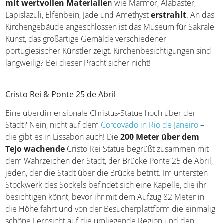
mit wertvollen Materialien
wie Marmor, Alabaster,
Lapislazuli, Elfenbein, Jade und Amethyst
erstrahlt
. An das
Kirchengebäude angeschlossen ist das Museum für Sakrale
Kunst, das großartige Gemälde verschiedener
portugiesischer Künstler zeigt. Kirchenbesichtigungen sind
langweilig? Bei dieser Pracht sicher nicht!
Cristo Rei & Ponte 25 de Abril
Eine überdimensionale Christus-Statue hoch über der
Stadt? Nein, nicht auf dem
Corcovado in Rio de Janeiro
–
die gibt es in Lissabon auch! Die
200 Meter über dem
Tejo wachende
Cristo Rei Statue begrüßt zusammen mit
dem Wahrzeichen der Stadt, der Brücke Ponte 25 de Abril,
jeden, der die Stadt über die Brücke betritt. Im untersten
Stockwerk des Sockels befindet sich eine Kapelle, die ihr
besichtigen könnt, bevor ihr mit dem Aufzug 82 Meter in
die Höhe fahrt und von der Besucherplattform die einmalig
schöne Fernsicht auf die umliegende Region und den