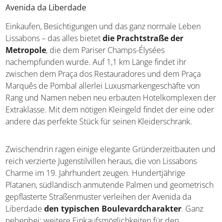
Avenida da Liberdade
Einkaufen, Besichtigungen und das ganz normale Leben
Lissabons – das alles bietet
die Prachtstraße der
Metropole
, die dem Pariser Champs-Élysées
nachempfunden wurde. Auf 1,1 km Länge findet ihr
zwischen dem Praça dos Restauradores und dem Praça
Marquês de Pombal allerlei Luxusmarkengeschäfte von
Rang und Namen neben neu erbauten Hotelkomplexen der
Extraklasse. Mit dem nötigen Kleingeld findet der eine oder
andere das perfekte Stück für seinen Kleiderschrank.
Zwischendrin ragen einige elegante Gründerzeitbauten und
reich verzierte Jugenstilvillen heraus, die von Lissabons
Charme im 19. Jahrhundert zeugen. Hundertjährige
Platanen, südländisch anmutende Palmen und geometrisch
gepflasterte Straßenmuster verleihen der Avenida da
Liberdade
den typischen Boulevardcharakter
. Ganz
nebenbei: weitere Einkaufsmöglichkeiten für den