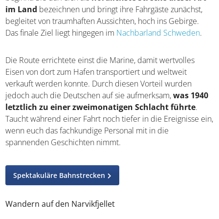
der Ofotbanen mit ihrem treffenden Beinamen
„Arktischer Zug“ beginnt. Sie darf sich als
nördlichste
Strecke dieser Art im Land
bezeichnen und bringt ihre
Fahrgäste zunächst, begleitet von traumhaften Aussichten,
hoch ins Gebirge. Das finale Ziel liegt hingegen im
Nachbarland Schweden
.
Die Route errichtete einst die Marine, damit wertvolles
Eisen von dort zum Hafen transportiert und weltweit
verkauft werden konnte. Durch diesen Vorteil wurden
jedoch auch die Deutschen auf sie aufmerksam,
was
1940 letztlich zu einer zweimonatigen Schlacht
führte
. Taucht während einer Fahrt noch tiefer in die
Ereignisse ein, wenn euch das fachkundige Personal mit
in die spannenden Geschichten nimmt.
Spektakuläre Bahnstrecken