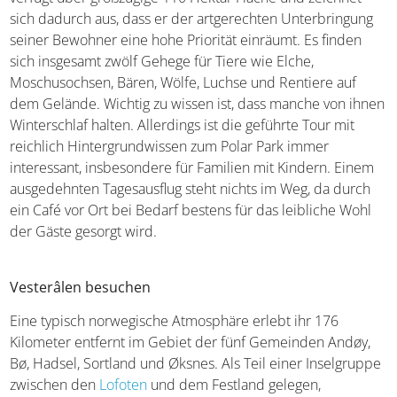
Seid ihr bei den Huskys auf den Geschmack gekommen
und wollt ein paar arktische Tiere kennenlernen? Dann
auf in den Polar Park,
den nördlichsten Zoo der Welt
!
Er verfügt über großzügige 110 Hektar Fläche und
zeichnet sich dadurch aus, dass er der artgerechten
Unterbringung seiner Bewohner eine hohe Priorität
einräumt. Es finden sich insgesamt zwölf Gehege für Tiere
wie Elche, Moschusochsen, Bären, Wölfe, Luchse und
Rentiere auf dem Gelände. Wichtig zu wissen ist, dass
manche von ihnen Winterschlaf halten. Allerdings ist die
geführte Tour mit reichlich Hintergrundwissen zum Polar
Park immer interessant, insbesondere für Familien mit
Kindern. Einem ausgedehnten Tagesausflug steht nichts
im Weg, da durch ein Café vor Ort bei Bedarf bestens für
das leibliche Wohl der Gäste gesorgt wird.
Vesterâlen besuchen