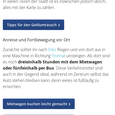
Skandinavien entdecken
Reisevorbereitung
Norwegen ist kein Teil der EU und es wird nicht in Euro
bezahlt,
weshalb ihr die Norwegische Krone
benötigt
. In vielen Teilen der Stadt ist es inzwischen
jedoch üblich, alles mit der Karte zu zahlen.
Tipps für den Geldumtausch
Anreise und Fortbewegung vor Ort
Zunächst solltet ihr nach
Oslo
fliegen und von dort aus in
eine Maschine in Richtung
Tromsø
umsteigen. Ab dort
sind es noch
dreieinhalb Stunden mit dem
Mietwagen oder fünfeinhalb per Bus
. Diese
Verkehrsmittel sind auch in der Gegend ideal, während