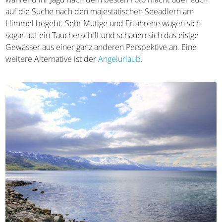
werdet ihr früher oder später die langen Meeresarme
nennen, die von Gletschern gebildet wurden und die
märchenhafte Landschaft prägen.
Auch bei Narvik gibt
es sie in großer Zahl
, sodass sie euch zu Auszeiten auf
dem Wasser verführen. Ihr fahrt als Passagier bequem mit
einem Schiff, während ihr Jagd nach dem besten Foto
macht oder euch auf die Suche nach den majestätischen
Seeadlern am Himmel begebt. Sehr Mutige und
Erfahrene wagen sich sogar auf ein Taucherschiff und
schauen sich das eisige Gewässer aus einer ganz anderen
Perspektive an. Eine weitere Alternative ist der
Angelurlaub
.