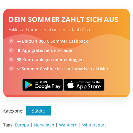
Reiseangebote für Norwegen
Hotelangebote für Norwegen
DEIN SOMMER ZAHLT SICH AUS
Exklusiv: Nur in der ab in den urlaub App
☀️ Bis zu 1.000 € Sommer Cashback
📱 App gratis herunterladen
🧝 Konto anlegen oder einloggen
✅ Sommer Cashback ist automatisch aktiviert