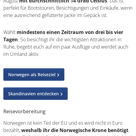
Ideale Reisezeit und Reisedauer
Für Skifahrer und Snowboarder empfiehlt sich die
Zeitspanne zwischen November und April. Wer in dem
skandinavischen Land wandern möchte, kann sich auf die
übrigen Monate fokussieren. Am wärmsten ist es im Juli
und August
mit durchschnittlich 14 Grad Celsius
. Das
ist perfekt für Bootstouren, Besichtigungen und Einkäufe,
wenn eine ausreichend gefütterte Jacke im Gepäck ist.
Wählt
mindestens einen Zeitraum von drei bis vier
Tagen
. So besichtigt ihr die wichtigsten Attraktionen in
Ruhe, begebt euch auf ein paar Ausflüge und werdet
auch im Umland aktiv.
Norwegen als Reiseziel