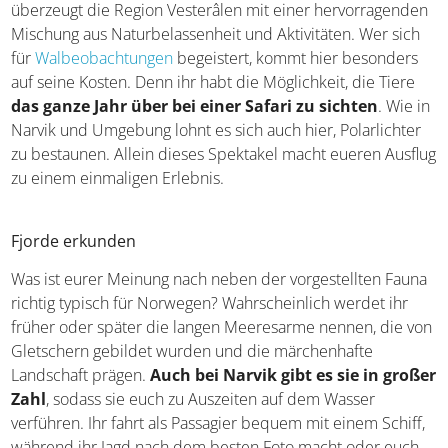
Eine typisch norwegische Atmosphäre erlebt ihr 176
Kilometer entfernt im Gebiet der fünf Gemeinden Andøy,
Bø, Hadsel, Sortland und Øksnes. Als Teil einer
Inselgruppe zwischen den
Lofoten
und dem Festland
gelegen, überzeugt die Region Vesterâlen mit einer
hervorragenden Mischung aus Naturbelassenheit und
Aktivitäten. Wer sich für
Walbeobachtungen
begeistert,
kommt hier besonders auf seine Kosten. Denn ihr habt
die Möglichkeit, die Tiere
das ganze Jahr über bei
einer Safari zu sichten
. Wie in Narvik und Umgebung
lohnt es sich auch hier, Polarlichter zu bestaunen. Allein
dieses Spektakel macht eueren Ausflug zu einem
einmaligen Erlebnis.
Fjorde erkunden
Was ist eurer Meinung nach neben der vorgestellten
Fauna richtig typisch für Norwegen? Wahrscheinlich