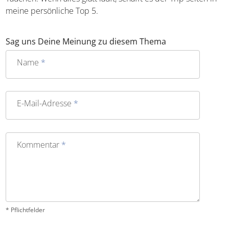
Geschrieben von:
Susanne Abendroth
Susanne mein Name, Wirrwarr meine Komfortzone. Vor
Reisen plane ich gerne und viel, im Urlaub selbst bricht
dann teilweise bereits im Flieger pures Chaos aus. Ob
Blitzeinschlag kurz nach dem Start, erfolgloses Warten am
falschen Koffer-Karussell oder Blubber-Ballett beim
Tauchen: Wenn alles glatt läuft, schafft es der Trip selten
in meine persönliche Top 5.
Sag uns Deine Meinung zu diesem Thema
Name
*
E-Mail-Adresse
*