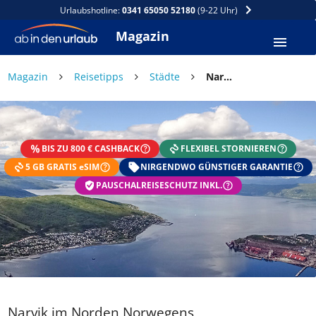
Urlaubshotline:
0341 65050 52180
(9-22 Uhr)
Magazin
×
Magazin
Reisetipps
Städte
Narvik im Norden Norwegens
DEIN SOMMER ZAHLT SICH
AUS
BIS ZU 800 € CASHBACK
FLEXIBEL STORNIEREN
Exklusiv: Nur in der ab in den urlaub App
5 GB GRATIS eSIM
☀️ Bis zu 1.000 € Sommer Cashback
NIRGENDWO GÜNSTIGER GARANTIE
📱 App gratis herunterladen
PAUSCHALREISESCHUTZ INKL.
🧝 Konto anlegen oder einloggen
✅ Sommer Cashback ist automatisch aktiviert
Narvik im Norden Norwegens