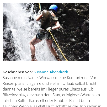
Kategorie:
Städte
Tags:
Europa
|
Norwegen
|
Wandern
|
Wintersport