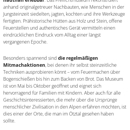
Archäologie für immer veränderte. Im Ötzi-Dorf in
Umhausen wird diese
faszinierende Geschichte
hautnah erlebbar
. Das Freilichtmuseum rekonstruiert
anhand originalgetreuer Nachbauten, wie Menschen in
der Jungsteinzeit siedelten, jagten, kochten und ihre
Werkzeuge fertigten. Prähistorische Hütten aus Holz und
Stein, offene Feuerstellen und authentisches Gerät
vermitteln einen eindrücklichen Eindruck vom Alltag
einer längst vergangenen Epoche.
Besonders spannend sind
die regelmäßigen
Mitmachaktionen
, bei denen ihr selbst steinzeitliche
Techniken ausprobieren könnt – vom Feuermachen über
Bogenschießen bis hin zum Backen von Brot. Das
Museum ist von Mai bis Oktober geöffnet und eignet sich
hervorragend für Familien mit Kindern. Aber auch für alle
Geschichtsinteressierten, die mehr über die Ursprünge
menschlicher Zivilisation in den Alpen erfahren möchten,
ist dies einer der Orte, die man im Ötztal gesehen haben