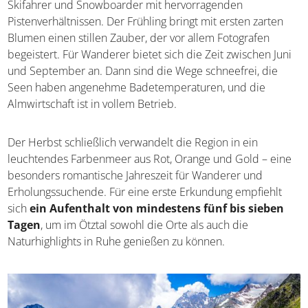
Das Ötztal ist ein Ganzjahresziel, das
in jeder Saison
seinen eigenen Reiz
entfaltet. Im Winter lockt die
Region Skifahrer und Snowboarder mit hervorragenden
Pistenverhältnissen. Der Frühling bringt mit ersten zarten
Blumen einen stillen Zauber, der vor allem Fotografen
begeistert. Für Wanderer bietet sich die Zeit zwischen
Juni und September an. Dann sind die Wege schneefrei,
die Seen haben angenehme Badetemperaturen, und die
Almwirtschaft ist in vollem Betrieb.
Der Herbst schließlich verwandelt die Region in ein
leuchtendes Farbenmeer aus Rot, Orange und Gold –
eine besonders romantische Jahreszeit für Wanderer und
Erholungssuchende. Für eine erste Erkundung empfiehlt
sich
ein Aufenthalt von mindestens fünf bis sieben
Tagen
, um im Ötztal sowohl die Orte als auch die
Naturhighlights in Ruhe genießen zu können.