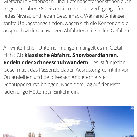
anderem in Sölden, in Obergurgl-Hochgurgl sowie an den
beiden Gletschern Rettenbach- und Tiefenbachferner
stehen euch insgesamt über 360 Pistenkilometer zur
Verfügung – für jedes Niveau und jeden Geschmack.
Während Anfänger sanfte Übungshänge finden, wagen
sich die Könner an die anspruchsvollen schwarzen
Abfahrten mit steilen Gefällen.
An winterlichen Unternehmungen mangelt es im Ötztal
nicht: Ob
klassische Abfahrt, Snowboardfahren,
Rodeln oder Schneeschuhwandern
– es ist für jeden
Geschmack das Passende dabei. Ausrüstung könnt ihr vor
Ort ausleihen und bei diversen Anbietern erste
Schnupperkurse belegen. Nach dem Tag auf der Piste
laden urige Hütten zur Einkehr ein.