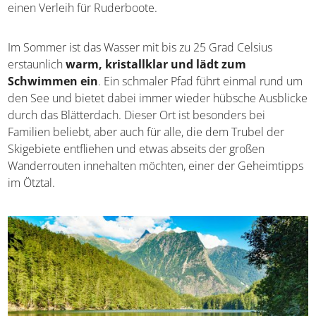
umgeben, der sich in der ruhigen Oberfläche spiegelt.
Am Ufer findet ihr diverse Restaurants, sanitäre Anlagen
sowie einen Verleih für Ruderboote.
Im Sommer ist das Wasser mit bis zu 25 Grad Celsius
erstaunlich
warm, kristallklar und lädt zum
Schwimmen ein
. Ein schmaler Pfad führt einmal rund
um den See und bietet dabei immer wieder hübsche
Ausblicke durch das Blätterdach. Dieser Ort ist
besonders bei Familien beliebt, aber auch für alle, die
dem Trubel der Skigebiete entfliehen und etwas abseits
der großen Wanderrouten innehalten möchten, einer der
Geheimtipps im Ötztal.