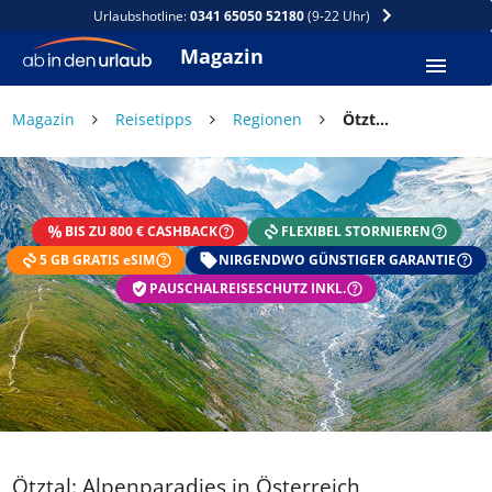
Urlaubshotline:
0341 65050 52180
(9-22 Uhr)
Magazin
×
Magazin
Reisetipps
Regionen
Ötztal: Alpenparadies in Österreich
DEIN SOMMER ZAHLT SICH
AUS
BIS ZU 800 € CASHBACK
FLEXIBEL STORNIEREN
Exklusiv: Nur in der ab in den urlaub App
5 GB GRATIS eSIM
☀️ Bis zu 1.000 € Sommer Cashback
NIRGENDWO GÜNSTIGER GARANTIE
📱 App gratis herunterladen
PAUSCHALREISESCHUTZ INKL.
🧝 Konto anlegen oder einloggen
✅ Sommer Cashback ist automatisch aktiviert
Ötztal: Alpenparadies in Österreich