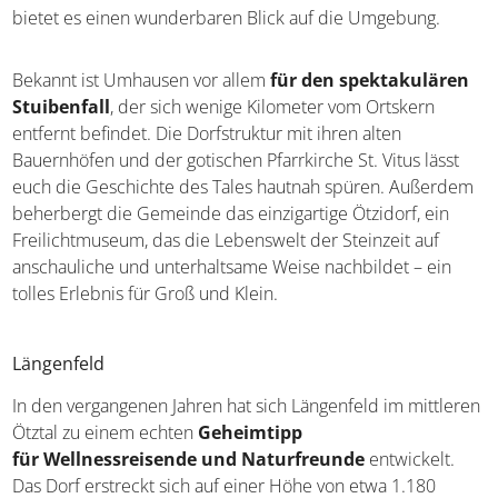
Dauersiedlungen der Region und versprüht heute den
Charme eines echten Tiroler Bergdorfes abseits der
großen Touristenströme. Auf einer Höhe von über 1.030
Metern bietet es einen wunderbaren Blick auf die
Umgebung.
Bekannt ist Umhausen vor allem
für den
spektakulären Stuibenfall
, der sich wenige Kilometer
vom Ortskern entfernt befindet. Die Dorfstruktur mit
ihren alten Bauernhöfen und der gotischen Pfarrkirche St.
Vitus lässt euch die Geschichte des Tales hautnah spüren.
Außerdem beherbergt die Gemeinde das einzigartige
Ötzidorf, ein Freilichtmuseum, das die Lebenswelt der
Steinzeit auf anschauliche und unterhaltsame Weise
nachbildet – ein tolles Erlebnis für Groß und Klein.
Längenfeld