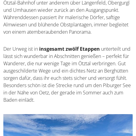
Rundwanderweg
erschließt ihr euch die alpine Region
in ihrer ganzen Vielfalt ganz einfach zu Fuß. Er führt euch
von Ötztal-Bahnhof unter anderem über Längenfeld,
Obergurgl und Umhausen wieder zurück an den
Ausgangspunkt. Währenddessen passiert ihr malerische
Dörfer, saftige Almwiesen und blühende Obstplantagen,
immer begleitet von einem atemberaubenden Panorama.
Der Urweg ist in
insgesamt zwölf Etappen
unterteilt
und lässt sich wunderbar in Abschnitten genießen –
perfekt für Wanderer, die nur wenige Tage im Ötztal
verbringen. Gut ausgeschilderte Wege und ein dichtes
Netz an Berghütten sorgen dafür, dass ihr euch stets
sicher und versorgt fühlt. Besonders schön ist die Strecke
rund um den Piburger See in der Nähe von Oetz, der
gerade im Sommer auch zum Baden einlädt.