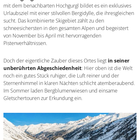
Obergurgl-Hochgurgl
Mit ihrer Lage auf rund 1.930 Metern ist Obergurgl
die
höchstgelegene Gemeinde Österreichs
. Gemeinsam
mit dem benachbarten Hochgurgl bildet es ein exklusives
Urlaubsziel mit einer stilvollen Bergidylle, die
ihresgleichen sucht. Das kombinierte Skigebiet zählt zu
den schneesichersten in den gesamten Alpen und
begeistert von November bis April mit hervorragenden
Pistenverhältnissen.
Doch der eigentliche Zauber dieses Ortes liegt
in seiner
unberührten Abgeschiedenheit
: Hier oben ist die
Welt noch ein gutes Stück ruhiger, die Luft reiner und der
Sternenhimmel in klaren Nächten schlicht
atemberaubend. Im Sommer laden Bergblumenwiesen
und einsame Gletschertouren zur Erkundung ein.