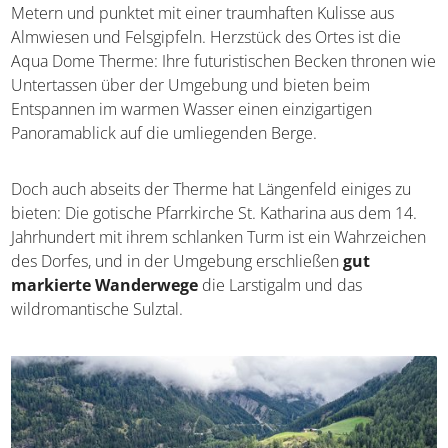
In den vergangenen Jahren hat sich Längenfeld im
mittleren Ötztal zu einem echten
Geheimtipp
für Wellnessreisende und Naturfreunde
entwickelt.
Das Dorf erstreckt sich auf einer Höhe von etwa 1.180
Metern und punktet mit einer traumhaften Kulisse aus
Almwiesen und Felsgipfeln. Herzstück des Ortes ist die
Aqua Dome Therme: Ihre futuristischen Becken thronen
wie Untertassen über der Umgebung und bieten beim
Entspannen im warmen Wasser einen einzigartigen
Panoramablick auf die umliegenden Berge.
Doch auch abseits der Therme hat Längenfeld einiges zu
bieten: Die gotische Pfarrkirche St. Katharina aus dem 14.
Jahrhundert mit ihrem schlanken Turm ist ein
Wahrzeichen des Dorfes, und in der Umgebung
erschließen
gut markierte Wanderwege
die Larstigalm
und das wildromantische Sulztal.