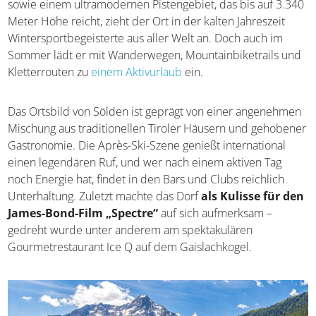
Mit zwei Gletschern, dem Rettenbach- und dem
Tiefenbachferner, sowie einem ultramodernen
Pistengebiet, das bis auf 3.340 Meter Höhe reicht, zieht
der Ort in der kalten Jahreszeit Wintersportbegeisterte
aus aller Welt an. Doch auch im Sommer lädt er mit
Wanderwegen, Mountainbiketrails und Kletterrouten zu
einem Aktivurlaub
ein.
Das Ortsbild von Sölden ist geprägt von einer
angenehmen Mischung aus traditionellen Tiroler Häusern
und gehobener Gastronomie. Die Après-Ski-Szene
genießt international einen legendären Ruf, und wer nach
einem aktiven Tag noch Energie hat, findet in den Bars
und Clubs reichlich Unterhaltung. Zuletzt machte das
Dorf
als Kulisse für den James-Bond-Film „Spectre“
auf sich aufmerksam – gedreht wurde unter anderem am
spektakulären Gourmetrestaurant Ice Q auf dem
Gaislachkogel.