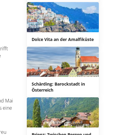
Dolce Vita an der Amalfiküste
ifft
e
Schärding: Barockstadt in
Österreich
nd Mai
s eine
reu
Brienz: Zwischen Bergen und