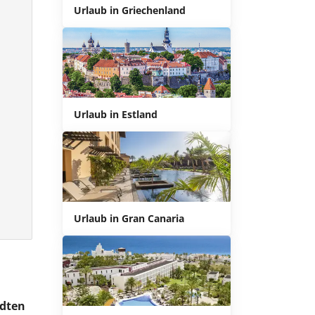
Urlaub in Griechenland
Urlaub in Estland
Urlaub in Gran Canaria
ädten