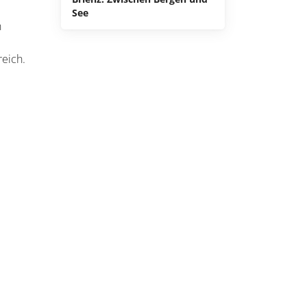
See
n
reich.