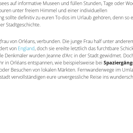
t-sees auf informative Museen und füllen Stunden, Tage oder W
Touren unter freiem Himmel und einer individuellen
 sollte definitiv zu euren To-dos im Urlaub gehören, denn so e
er Stadtgeschichte.
ngfrau von Orléans, verbunden. Die junge Frau half unter andere
ndert von
England
, doch sie ereilte letztlich das furchtbare Schic
le Denkmäler wurden Jeanne d’Arc in der Stadt gewidmet. Doc
ihr in Orléans entspannen, wie beispielsweise bei
Spaziergän
rt oder Besuchen von lokalen Märkten. Fernwanderwege im Uml
sstadt vervollständigen eure unvergessliche Reise ins wundersc