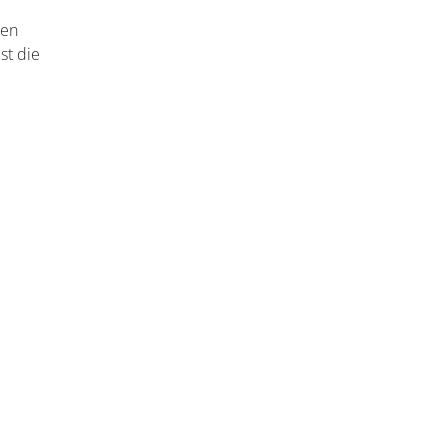
e
hen
st die