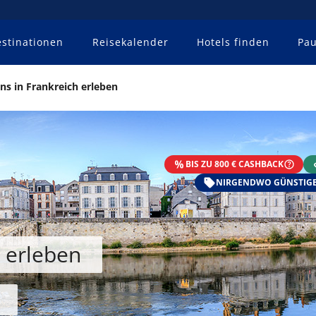
stinationen
Reisekalender
Hotels finden
Pau
ns in Frankreich erleben
BIS ZU 800 € CASHBACK
NIRGENDWO GÜNSTIGE
h erleben