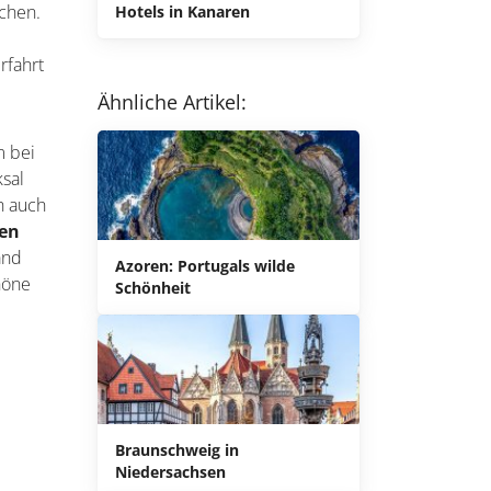
ochen.
Hotels in Kanaren
rfahrt
Ähnliche Artikel:
m bei
ksal
h auch
gen
and
Azoren: Portugals wilde
höne
Schönheit
Braunschweig in
Niedersachsen