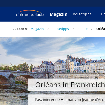
Magazin
Reisetipps
De
Magazin
Reisetipps
Städte
Orléa
Du bist hier:
Orléans in Frankreic
Faszinierende Heimat von Jeanne d’Arc