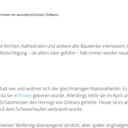
ommen im wunderschönen Orléans
 Kirchen, Kathedralen und andere alte Bauwerke interessiert, tr
dtbesichtigung – ob allein oder geführt – hält immer wieder neu
 Must-see und widmet sich der gleichnamigen Nationalheldin. Es
 da sie in
Rouen
geboren wurde. Allerdings lebte sie im April u
chatzmeister des Herzogs von Orléans gehörte. Heute ist es al
auf dem Scheiterhaufen verbrannt wurde.
weiten Weltkrieg überwiegend zerstört, aber später originalget