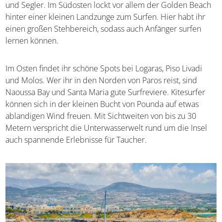
Wassersport
Der
konstante Sommerwind Meltemi
macht Paros zu
einem hervorragenden
Urlaubsziel für Surfer, Kitesurfer
und Segler. Im Südosten lockt vor allem der Golden
Beach hinter einer kleinen Landzunge zum Surfen. Hier
habt ihr einen großen Stehbereich, sodass auch Anfänger
surfen lernen können.
Im Osten findet ihr schöne Spots bei Logaras, Piso Livadi
und Molos. Wer ihr in den Norden von Paros reist, sind
Naoussa Bay und Santa Maria gute Surfreviere. Kitesurfer
können sich in der kleinen Bucht von Pounda auf etwas
ablandigen Wind freuen. Mit Sichtweiten von bis zu 30
Metern verspricht die Unterwasserwelt rund um die Insel
auch spannende Erlebnisse für Taucher.