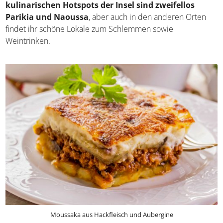
griechischen Köstlichkeiten. Denn die gastfreundlichen
Inselbewohner verstehen auch eine Menge von Esskultur.
Gute Speisen und Getränke gehören auf Paros so
selbstverständlich zum Leben wie Sonne und Meer.
Die
kulinarischen Hotspots der Insel sind zweifellos
Parikia und Naoussa
, aber auch in den anderen Orten
findet ihr schöne Lokale zum Schlemmen sowie
Weintrinken.