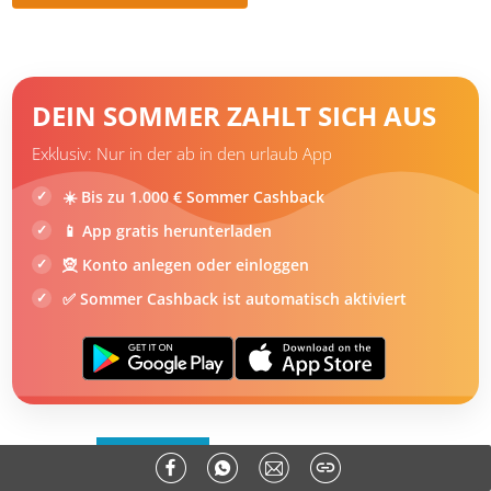
Reiseangebote für Paros
Hotelangebote für Paros
DEIN SOMMER ZAHLT SICH AUS
Exklusiv: Nur in der ab in den urlaub App
☀️ Bis zu 1.000 € Sommer Cashback
📱 App gratis herunterladen
🧝 Konto anlegen oder einloggen
✅ Sommer Cashback ist automatisch aktiviert