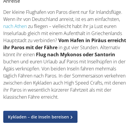
sinken die Temperaturen selten und 15 Grad, es kann
aber öfter regnen.
Anreise
Der kleine Flughafen von Paros dient nur für Inlandsflüge.
Wenn ihr von Deutschland anreist, ist es am einfachsten,
nach Athen
zu fliegen – vielleicht habt ihr ja Lust euren
Inselurlaub gleich mit einem Aufenthalt in Griechenlands
Hauptstadt zu verbinden?
Vom Hafen in Piräus
erreicht ihr Paros
mit der Fähre
in gut vier Stunden.
Alternativ könnt ihr einen
Flug
nach Mykonos oder
Santorin
buchen und euren Urlaub auf Paros mit
Inselhüpfen in der Ägäis verknüpfen. Von beiden Inseln
fahren mehrmals täglich Fähren nach Paros. In der
Sommersaison verkehren zwischen den Kykladen auch
High Speed Crafts, mit denen ihr Paros in wesentlich
kürzerer Fahrtzeit als mit der klassischen Fähre erreicht.