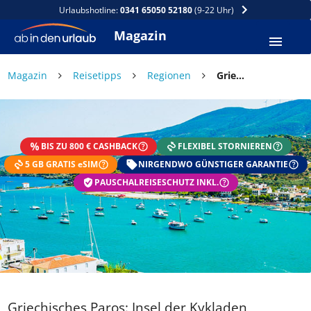
Urlaubshotline:
0341 65050 52180
(9-22 Uhr)
Magazin
Magazin
Reisetipps
Regionen
Griechisches Paros: Insel der Kykladen
DEIN SOMMER ZAHLT SICH
AUS
BIS ZU 800 € CASHBACK
FLEXIBEL STORNIEREN
Exklusiv: Nur in der ab in den urlaub App
5 GB GRATIS eSIM
☀️ Bis zu 1.000 € Sommer Cashback
NIRGENDWO GÜNSTIGER GARANTIE
📱 App gratis herunterladen
PAUSCHALREISESCHUTZ INKL.
🧝 Konto anlegen oder einloggen
✅ Sommer Cashback ist automatisch aktiviert
Griechisches Paros: Insel der Kykladen