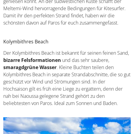
Sandbuchten, in denen ihr euren Urlaub ganz in Ruhe
genießen könnt. An der südwestlichen Küste schafft der
Meltemi-Wind hervorragende Bedingungen für Kitesurfer.
Damit ihr den perfekten Strand findet, haben wir die
schönsten davon auf Paros für euch zusammengefasst.
Kolymbithres Beach
Der Kolymbithres Beach ist bekannt für seinen feinen
Sand,
bizarre Felsformationen
und das sehr saubere,
smaragdgrüne Wasser
. Kleine Buchten teilen den
Kolymbithres Beach in separate Strandabschnitte, die so
gut geschützt vor Wind und Strömungen sind. In der
Hochsaison gilt es früh eine Liege zu ergattern, denn der
nah bei Naoussa gelegene Strand gehört zu den
beliebtesten von Paros. Ideal zum Sonnen und Baden.