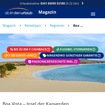
Urlaubshotline:
0341 65050 52180
(9-22 Uhr)
Magazin
Magazin
Reisetipps
Regionen
Boa Vista – Insel der Kapverden
BIS ZU 800 € CASHBACK
FLEXIBEL STORNIEREN
5 GB GRATIS eSIM
NIRGENDWO GÜNSTIGER GARANTIE
PAUSCHALREISESCHUTZ INKL.
Boa Vista – Insel der Kapverden