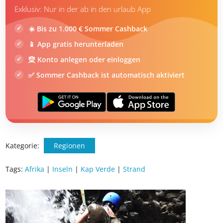
Exklusiv: Nur in der ab in den urlaub App
☀️ Bis zu 1.000 € Sommer Cashback
📱 App gratis herunterladen
🧝 Konto anlegen oder einloggen
✅ Sommer Cashback ist automatisch aktiviert
Kategorie:
Regionen
Tags:
Afrika
|
Inseln
|
Kap Verde
|
Strand