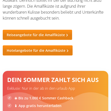
Auswahl. Dennoch solltet ihr bei der Buchung nicht allzu
lange zögern. Die Amalfiküste ist aufgrund ihrer
wunderbaren Kulisse besonders beliebt und Unterkünfte
können schnell ausgebucht sein.
Reiseangebote für die Amalfiküste
Hotelangebote für die Amalfiküste
DEIN SOMMER ZAHLT SICH AUS
Exklusiv: Nur in der ab in den urlaub App
☀️ Bis zu 1.000 € Sommer Cashback
📱 App gratis herunterladen