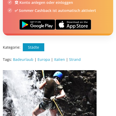
🧝 Konto anlegen oder einloggen
✅ Sommer Cashback ist automatisch aktiviert
Kategorie:
Städte
Tags:
Badeurlaub
|
Europa
|
Italien
|
Strand