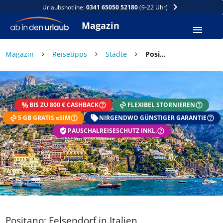
Urlaubshotline:
0341 65050 52180
(9-22 Uhr)
Magazin
Magazin
Reisetipps
Städte
Positano: Felsendorf in Italien
BIS ZU 800 € CASHBACK
FLEXIBEL STORNIEREN
5 GB GRATIS eSIM
NIRGENDWO GÜNSTIGER GARANTIE
PAUSCHALREISESCHUTZ INKL.
Positano: Felsendorf in Italien