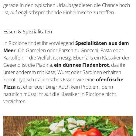
Sprache & Verständigung
Könnt ihr euch auf Italienisch verständigen? Prima, denn das
ist auch in Riccione gefragt. Zumindest ein
paar Floskeln
Italienisch
sollten schon im Gepäck sein; auch wenn
gerade in den typischen Urlaubsgebieten die Chance hoch
ist, auf
e
nglischsprechende Einheimische zu treffen.
Essen & Spezialitäten
In Riccione findet ihr vorwiegend
Spezialitäten aus dem
Meer
: Ob Garnelen oder Barsch zu Gnocchi, Pasta oder
Kartoffeln – die Vielfalt ist riesig. Ebenfalls ein Klassiker der
Gegend ist die Piadina,
ein dünnes Fladenbrot
, das ihr
unter anderem mit Käse, Wurst oder Sardinen erhalten
könnt. Typisch italienisches Essen wie eine
ofenfrische
Pizza
ist eher euer Ding? Auch kein Problem, denn