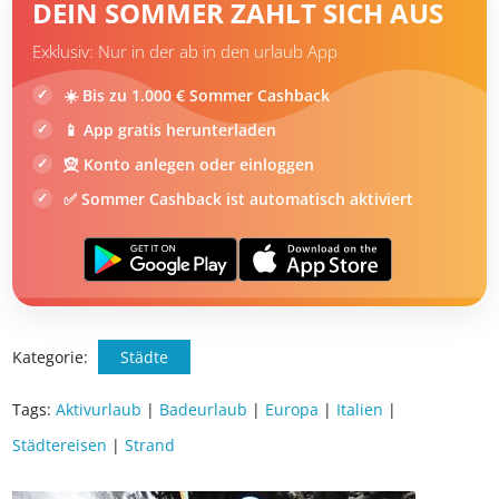
Hotelangebote für Riccione
DEIN SOMMER ZAHLT SICH AUS
Exklusiv: Nur in der ab in den urlaub App
☀️ Bis zu 1.000 € Sommer Cashback
📱 App gratis herunterladen
🧝 Konto anlegen oder einloggen
✅ Sommer Cashback ist automatisch aktiviert