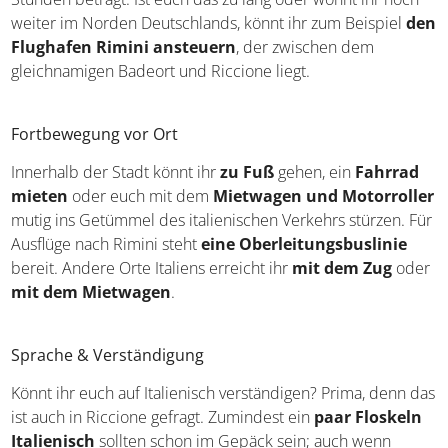
dem Personalausweis
. Die Anreisezeit muss ebenfalls
keine Sorgenfalten verursachen: Riccione liegt im Norden
von Italien
und kann daher von Urlaubern in
Süddeutschland in relativ kurzer Zeit
mit dem Pkw
erreicht werden. Von München aus benötigt ihr rund acht
Stunden, während die Fahrzeit ab Stuttgart circa neun
Stunden beträgt. Ist euch das zu lang oder wohnt ihr noch
weiter im Norden Deutschlands, könnt ihr zum Beispiel
den
Flughafen Rimini ansteuern
, der zwischen dem
gleichnamigen Badeort und Riccione liegt.
Fortbewegung vor Ort
Innerhalb der Stadt könnt ihr
zu Fuß
gehen, ein
Fahrrad
mieten
oder euch mit dem
Mietwagen und Motorroller
mutig ins Getümmel des italienischen Verkehrs stürzen. Für
Ausflüge nach Rimini steht
eine Oberleitungsbuslinie
bereit. Andere Orte Italiens erreicht ihr
mit dem Zug
oder
mit dem Mietwagen
.