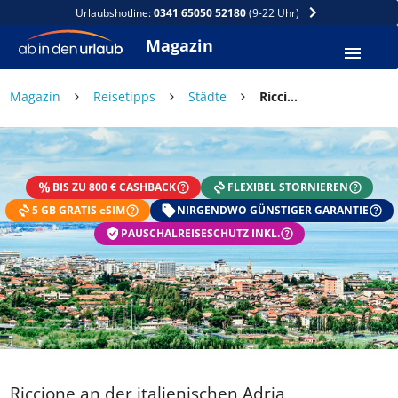
Urlaubshotline:
0341 65050 52180
(9-22 Uhr)
Magazin
Magazin
Reisetipps
Städte
Riccione an der italienischen Adria
BIS ZU 800 € CASHBACK
FLEXIBEL STORNIEREN
5 GB GRATIS eSIM
NIRGENDWO GÜNSTIGER GARANTIE
PAUSCHALREISESCHUTZ INKL.
Riccione an der italienischen Adria