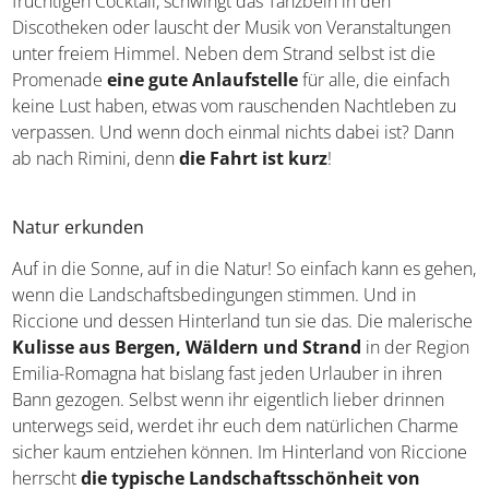
Das Nachtleben im beliebten Badeort Rimini ist legendär –
doch auch Riccione hat viel zu bieten, wenn sich die Sonne
über der Adriaküste langsam senkt. So gibt es in den
Strandbars
genügend Gelegenheiten
, auf
unterschiedliche Weise aktiv zu werden, wenn andere
schlafen gehen. Genießt den späten Imbiss oder einen
fruchtigen Cocktail, schwingt das Tanzbein in den
Discotheken oder lauscht der Musik von Veranstaltungen
unter freiem Himmel. Neben dem Strand selbst ist die
Promenade
eine gute Anlaufstelle
für alle, die einfach
keine Lust haben, etwas vom rauschenden Nachtleben zu
verpassen. Und wenn doch einmal nichts dabei ist? Dann
ab nach Rimini, denn
die Fahrt ist kurz
!
Natur erkunden
Auf in die Sonne, auf in die Natur! So einfach kann es gehen,
wenn die Landschaftsbedingungen stimmen. Und in
Riccione und dessen Hinterland tun sie das. Die malerische