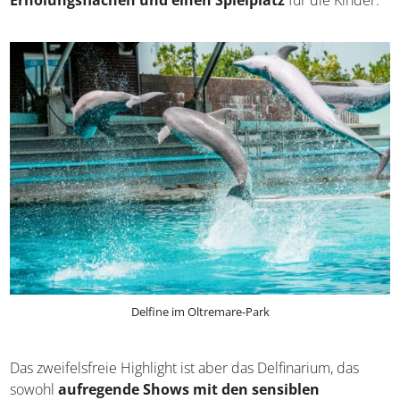
Auf 110.000 Quadratmetern entdeckt ihr ein Paradies rund
um die Meereswelt und weitere Flora und Fauna der Erde!
Der 2004 eingeweihte Oltremare-Park beinhaltet
verschiedene Attraktionen, die nicht nur beim Nachwuchs
für leuchtende Augen sorgen dürften. Es gibt
Aquarien,
Erholungsflächen und einen Spielplatz
für die Kinder.