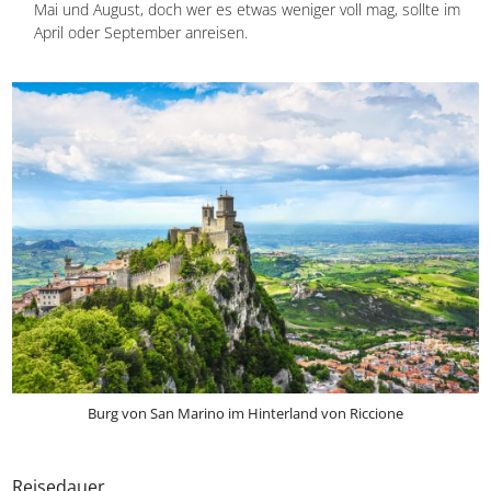
besseren Wetteraussichten als im Winter warten.
für den
Aktivurlaub
: Wanderungen sind im September und
Oktober, aber auch in den Frühjahrsmonaten zu empfehlen.
für
Partyfreunde
: Mai bis August eignen sich bestens fürs
Feiern, denn dann gibt es verschiedene Optionen in den Clubs
am Strand.
für einen
Mix
aus allem: Hochsaison ist grundsätzlich zwischen
Mai und August, doch wer es etwas weniger voll mag, sollte im
April oder September anreisen.