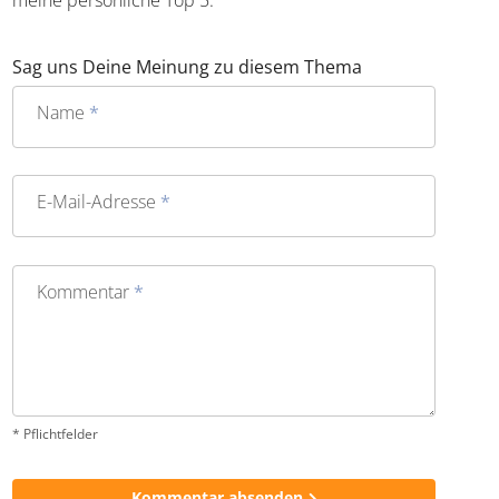
Susanne mein Name, Wirrwarr meine Komfortzone. Vor
Reisen plane ich gerne und viel, im Urlaub selbst bricht
dann teilweise bereits im Flieger pures Chaos aus. Ob
Blitzeinschlag kurz nach dem Start, erfolgloses Warten am
falschen Koffer-Karussell oder Blubber-Ballett beim
Tauchen: Wenn alles glatt läuft, schafft es der Trip selten in
meine persönliche Top 5.
Sag uns Deine Meinung zu diesem Thema
Name
*
E-Mail-Adresse
*
Kommentar
*