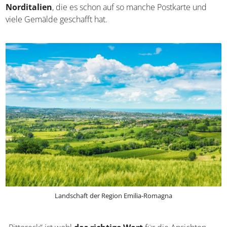
Kulisse aus Bergen, Wäldern und Strand
in der Region
Emilia-Romagna hat bislang fast jeden Urlauber in ihren
Bann gezogen. Selbst wenn ihr eigentlich lieber drinnen
unterwegs seid, werdet ihr euch dem natürlichen Charme
sicher kaum entziehen können. Im Hinterland von Riccione
herrscht
die typische Landschaftsschönheit von
Norditalien
, die es schon auf so manche Postkarte und
viele Gemälde geschafft hat.