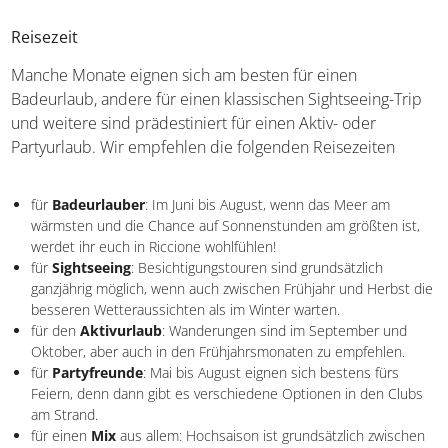
Könnt ihr euch jetzt schon für
einen Urlaub in Riccione
begeistern? Das ist nachvollziehbar und wir haben natürlich
daran gedacht, euch mit den konkreten Infos zur Planung zu
versorgen. Nachfolgend findet ihr Wissenswertes rund um
Reisezeit, Buchung und mehr.
Reisezeit
Manche Monate eignen sich am besten für einen
Badeurlaub, andere für einen klassischen Sightseeing-Trip
und weitere sind prädestiniert für einen Aktiv- oder
Partyurlaub. Wir empfehlen die folgenden Reisezeiten
für
Badeurlauber
: Im Juni bis August, wenn das Meer am
wärmsten und die Chance auf Sonnenstunden am größten ist,
werdet ihr euch in Riccione wohlfühlen!
für
Sightseeing
: Besichtigungstouren sind grundsätzlich
ganzjährig möglich, wenn auch zwischen Frühjahr und Herbst die