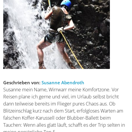
Kategorie:
Städte
Tags:
Aktivurlaub
|
Badeurlaub
|
Europa
|
Italien
|
Städtereisen
|
Strand
Geschrieben von:
Susanne Abendroth