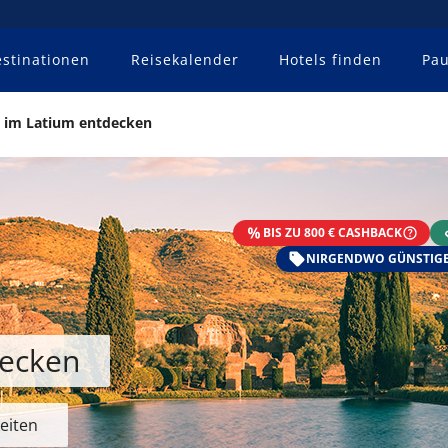
stinationen
Reisekalender
Hotels finden
Pau
i im Latium entdecken
BIS ZU 800 € CASHBACK
NIRGENDWO GÜNSTIGE
decken
eiten