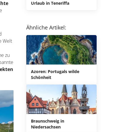
chte
Urlaub in Teneriffa
ke
Ähnliche Artikel:
d
e Welt
he zu
spannte
fekten
Azoren: Portugals wilde
Schönheit
Braunschweig in
Niedersachsen