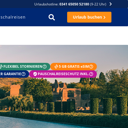
Urlaubshotline:
0341 65050 52180
(9-22 Uhr)
schalreisen
Urlaub buchen
FLEXIBEL STORNIEREN
5 GB GRATIS eSIM
R GARANTIE
PAUSCHALREISESCHUTZ INKL.