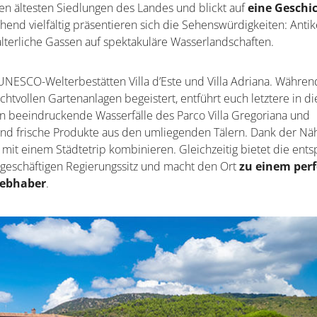
u den ältesten Siedlungen des Landes und blickt auf
eine Geschi
hend vielfältig präsentieren sich die Sehenswürdigkeiten: Anti
alterliche Gassen auf spektakuläre Wasserlandschaften.
 UNESCO-Welterbestätten Villa d’Este und Villa Adriana. Währen
htvollen Gartenanlagen begeistert, entführt euch letztere in di
 beeindruckende Wasserfälle des Parco Villa Gregoriana und
und frische Produkte aus den umliegenden Tälern. Dank der Nä
 mit einem Städtetrip kombinieren. Gleichzeitig bietet die ent
eschäftigen Regierungssitz und macht den Ort
zu einem per
iebhaber
.