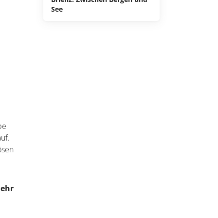
See
be
uf.
ösen
ehr