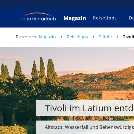
Magazin
Reisetipps
De
Magazin
Reisetipps
Städte
Tivol
Du bist hier:
Tivoli im Latium ent
Altstadt, Wasserfall und Sehenswürdigk