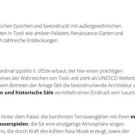
dlichen Epochen und beeindruckt mit außergewöhnlichen
n in Tivoli wie antiken Palästen, Renaissance-Gärten und
h zahlreiche Entdeckungen.
rdinal Ippolito II. d’Este erbaut, der hier einen prächtigen
ls eines der Wahrzeichen von Tivoli und zieht als UNESCO-Welter
eim Betreten der Anlage fällt die beeindruckende Architektur a
en und historische Säle
vermitteln einen Eindruck vom luxuri
 hinter dem Palast: die berühmten Terrassengärten mit ihren
m
asserspielen
, die für eine einzigartige Atmosphäre sorgen.
o, die durch Kraft des kühlen Nass Musik erzeugt, sowie der