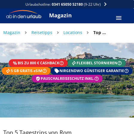
Urlaubshotline:
0341 65050 52180
(9-22 Uhr)
Magazin
Magazin
Reisetipps
Locations
Top 5 Tagestrips von Rom
BIS ZU 800 € CASHBACK
FLEXIBEL STORNIEREN
5 GB GRATIS eSIM
NIRGENDWO GÜNSTIGER GARANTIE
PAUSCHALREISESCHUTZ INKL.
Top 5 Tagestrips von Rom