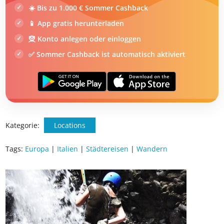
☀️ Bis zu 1.000 € Sommer Cashback
📱 App gratis herunterladen
🧝 Konto anlegen oder einloggen
✅ Sommer Cashback ist automatisch aktiviert
Kategorie:
Locations
Tags:
Europa
|
Italien
|
Städtereisen
|
Wandern