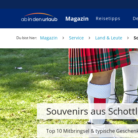
Magazin
Reisetipps
De
Magazin
Service
Land & Leute
S
Du bist hier:
Souvenirs aus Schott
Top 10 Mitbringsel & typische Geschen