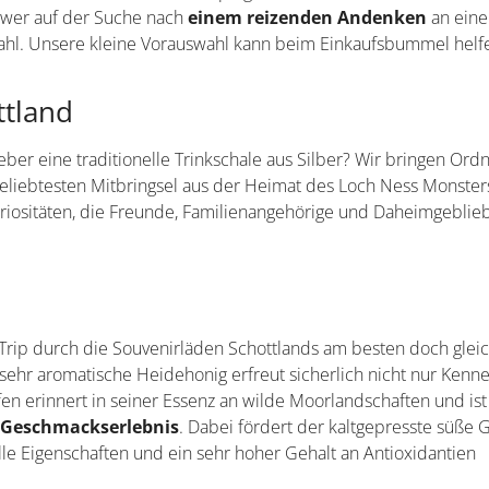
h wer auf der Suche nach
einem reizenden Andenken
an eine
 Wahl. Unsere kleine Vorauswahl kann beim Einkaufsbummel helf
ttland
ieber eine traditionelle Trinkschale aus Silber? Wir bringen Ord
beliebtesten Mitbringsel aus der Heimat des Loch Ness Monsters
uriositäten, die Freunde, Familienangehörige und Daheimgebli
rip durch die Souvenirläden Schottlands am besten doch gleic
 sehr aromatische Heidehonig erfreut sicherlich nicht nur Kenn
en erinnert in seiner Essenz an wilde Moorlandschaften und is
s Geschmackserlebnis
. Dabei fördert der kaltgepresste süße 
le Eigenschaften und ein sehr hoher Gehalt an Antioxidantien