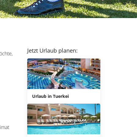
Jetzt Urlaub planen:
öchte,
Urlaub in Tuerkei
e
eimat