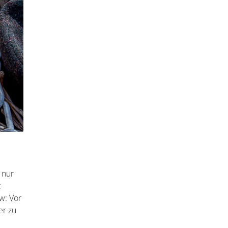
 nur
z
w: Vor
er zu