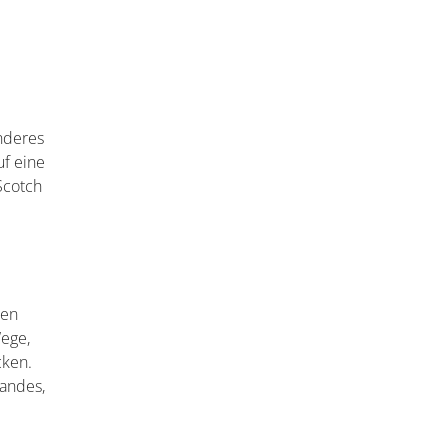
anderes
uf eine
Scotch
ten
ege,
cken.
Landes,