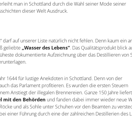
leiht man in Schottland durch die Wahl seiner Mode seiner
sschichten dieser Welt Ausdruck.
“ darf auf unserer Liste natürlich nicht fehlen. Denn kaum ein 
iß geliebte
„Wasser des Lebens“
. Das Qualitätsprodukt blick a
früheste dokumentierte Aufzeichnung über das Destillieren von 
erunterlagen.
hr 1644 für lustige Anekdoten in Schottland. Denn von der
uch das Parlament profitieren. Es wurden die ersten Steuern
einem Anstiegt der illegalen Brennereien. Ganze 150 Jahre liefer
el mit den Behörden
und fanden dabei immer wieder neue W
n Röcke und als Sohle unter Schuhen vor den Beamten zu verste
 bei einer Führung durch eine der zahlreichen Destillerien des 