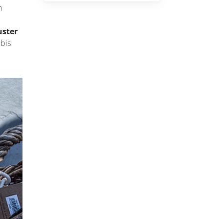
n
uster
 bis