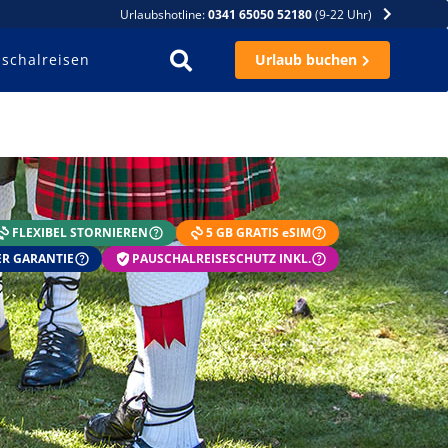
Urlaubshotline:
0341 65050 52180
(9-22 Uhr)
schalreisen
Urlaub buchen
FLEXIBEL STORNIEREN
5 GB GRATIS eSIM
R GARANTIE
PAUSCHALREISESCHUTZ INKL.