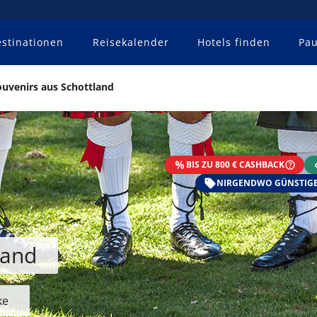
stinationen
Reisekalender
Hotels finden
Pau
ouvenirs aus Schottland
BIS ZU 800 € CASHBACK
NIRGENDWO GÜNSTIGE
land
ke