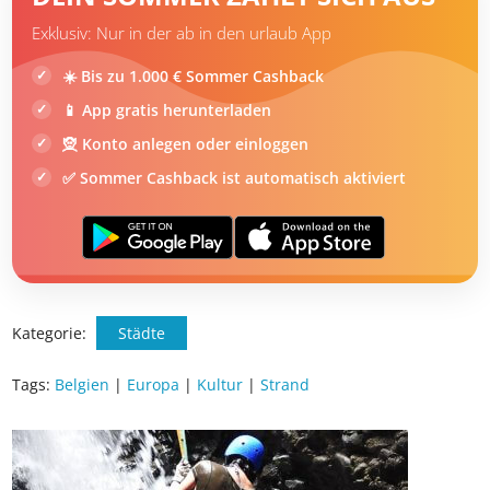
DEIN SOMMER ZAHLT SICH AUS
Exklusiv: Nur in der ab in den urlaub App
☀️ Bis zu 1.000 € Sommer Cashback
📱 App gratis herunterladen
🧝 Konto anlegen oder einloggen
✅ Sommer Cashback ist automatisch aktiviert
Kategorie:
Städte
Tags:
Belgien
|
Europa
|
Kultur
|
Strand