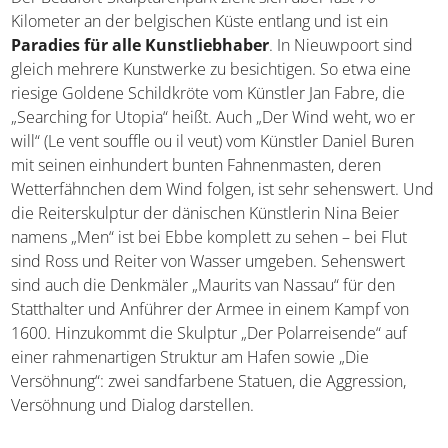
Der Beaufort-Skulpturenpark zieht sich über fast 70
Kilometer an der belgischen Küste entlang und ist ein
Paradies für alle Kunstliebhaber
. In Nieuwpoort sind
gleich mehrere Kunstwerke zu besichtigen. So etwa eine
riesige Goldene Schildkröte vom Künstler Jan Fabre, die
„Searching for Utopia“ heißt. Auch „Der Wind weht, wo er
will“ (Le vent souffle ou il veut) vom Künstler Daniel Buren
mit seinen einhundert bunten Fahnenmasten, deren
Wetterfähnchen dem Wind folgen, ist sehr sehenswert.
Und die Reiterskulptur der dänischen Künstlerin Nina
Beier namens „Men“ ist bei Ebbe komplett zu sehen – bei
Flut sind Ross und Reiter von Wasser umgeben.
Sehenswert sind auch die Denkmäler „Maurits van
Nassau“ für den Statthalter und Anführer der Armee in
einem Kampf von 1600. Hinzukommt die Skulptur „Der
Polarreisende“ auf einer rahmenartigen Struktur am
Hafen sowie „Die Versöhnung“: zwei sandfarbene Statuen,
die Aggression, Versöhnung und Dialog darstellen.