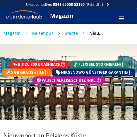
Urlaubshotline:
0341 65050 52190
(9-22 Uhr)
Magazin
×
Magazin
Reisetipps
Städte
Nieuwpoort an Belgiens Küste
DEIN SOMMER ZAHLT SICH
AUS
BIS ZU 800 € CASHBACK
FLEXIBEL STORNIEREN
Exklusiv: Nur in der ab in den urlaub App
5 GB GRATIS eSIM
☀️ Bis zu 1.000 € Sommer Cashback
NIRGENDWO GÜNSTIGER GARANTIE
📱 App gratis herunterladen
PAUSCHALREISESCHUTZ INKL.
🧝 Konto anlegen oder einloggen
✅ Sommer Cashback ist automatisch aktiviert
Nieuwpoort an Belgiens Küste