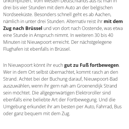
Die Reisevorbereitung ist für Nieuwpoort zum Glück sehr
unkompliziert. Vom Westen Deutschlands aus ist man in
drei bis vier Stunden mit dem Auto an der belgischen
Nordseeküste. Besonders schnell geht es ab Aachen,
nämlich in unter drei Stunden. Alternativ reist ihr
mit
dem Zug nach Brüssel
und von dort nach Oostende,
was etwa eine Stunde in Anspruch nimmt. In weiteren 30
bis 40 Minuten ist Nieuwpoort erreicht. Der
nächstgelegene Flughafen ist ebenfalls in Brüssel.
In Nieuwpoort könnt ihr euch
gut zu Fuß fortbewegen
.
Wer in dem Ort selbst übernachtet, kommt rasch an den
Strand. Achtet bei der Buchung darauf, Nieuwpoort-Bad
auszuwählen, wenn ihr gern nah am Groenendijk Strand
sein möchtet. Die allgegenwärtigen Elektroroller sind
ebenfalls eine beliebte Art der Fortbewegung. Und die
Umgebung erkundet ihr am besten per Auto, Fahrrad,