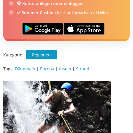
🧝 Konto anlegen oder einloggen
✅ Sommer Cashback ist automatisch aktiviert
Kategorie:
Regionen
Tags:
Dänemark
|
Europa
|
Inseln
|
Strand