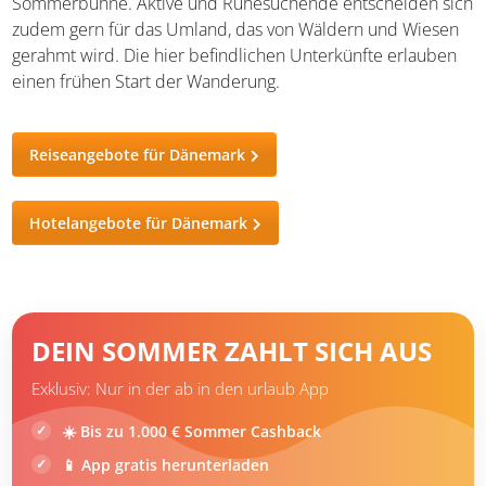
Sommerbühne. Aktive und Ruhesuchende entscheiden sich
zudem gern für das Umland, das von Wäldern und Wiesen
gerahmt wird. Die hier befindlichen Unterkünfte erlauben
einen frühen Start der Wanderung.
Reiseangebote für Dänemark
Hotelangebote für Dänemark
DEIN SOMMER ZAHLT SICH AUS
Exklusiv: Nur in der ab in den urlaub App
☀️ Bis zu 1.000 € Sommer Cashback
📱 App gratis herunterladen