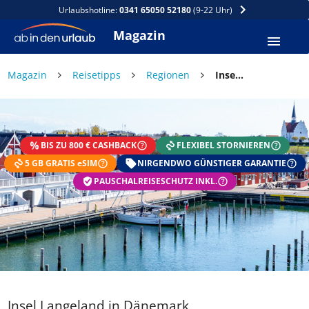
Urlaubshotline:
0341 65050 52180
(9-22 Uhr)
Magazin
Magazin
Reisetipps
Regionen
Insel Langeland in Dänemark
BIS ZU 800 € CASHBACK
FLEXIBEL STORNIEREN
5 GB GRATIS eSIM
NIRGENDWO GÜNSTIGER GARANTIE
PAUSCHALREISESCHUTZ INKL.
Insel Langeland in Dänemark