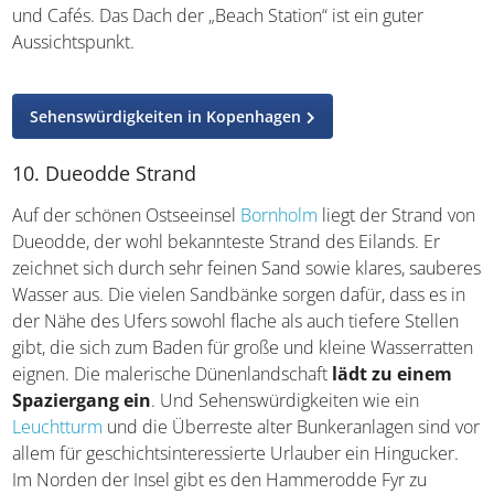
es eine 1.000 Meter lange Bahn für Schwimmer und
Ruderboote. Ein breiter Pier befindet sich hinter dem
Strand auf dem Festland und bietet Annehmlichkeiten
wie Toiletten, Duschen, Eisdielen und Cafés. Das Dach der
„Beach Station“ ist ein guter Aussichtspunkt.
Sehenswürdigkeiten in Kopenhagen
10. Dueodde Strand
Auf der schönen Ostseeinsel
Bornholm
liegt der Strand
von Dueodde, der wohl bekannteste Strand des Eilands.
Er zeichnet sich durch sehr feinen Sand sowie klares,
sauberes Wasser aus. Die vielen Sandbänke sorgen dafür,
dass es in der Nähe des Ufers sowohl flache als auch
tiefere Stellen gibt, die sich zum Baden für große und
kleine Wasserratten eignen. Die malerische
Dünenlandschaft
lädt zu einem Spaziergang ein
. Und