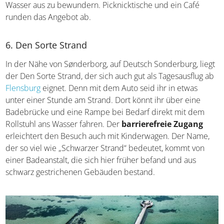
sowie ein hohes Maß an Sicherheit. In einem Geschäft
könnt ihr Paddleboards und Kajaks mieten, um den
Strand auch vom Wasser aus zu bewundern.
Picknicktische und ein Café runden das Angebot ab.
6. Den Sorte Strand
In der Nähe von Sønderborg, auf Deutsch Sonderburg,
liegt der Den Sorte Strand, der sich auch gut als
Tagesausflug ab
Flensburg
eignet. Denn mit dem Auto
seid ihr in etwas unter einer Stunde am Strand. Dort
könnt ihr über eine Badebrücke und eine Rampe bei
Bedarf direkt mit dem Rollstuhl ans Wasser fahren. Der
barrierefreie Zugang
erleichtert den Besuch auch mit
Kinderwagen. Der Name, der so viel wie „Schwarzer
Strand“ bedeutet, kommt von einer Badeanstalt, die sich
hier früher befand und aus schwarz gestrichenen
Gebäuden bestand.