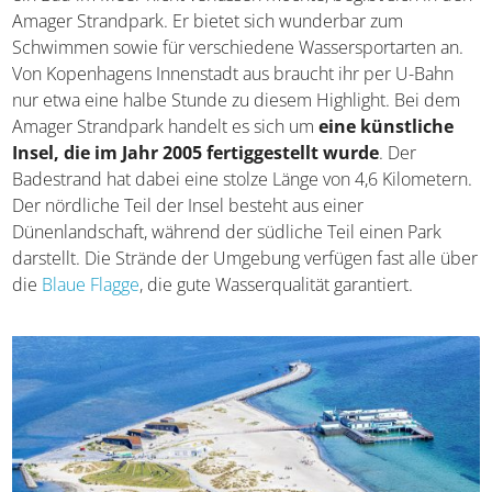
Wer sich entschieden hat, den
Dänemark-Urlaub
in
Kopenhagen zu verbringen und die Landeshauptstadt für
ein Bad im Meer nicht verlassen möchte, begibt sich in
den Amager Strandpark. Er bietet sich wunderbar zum
Schwimmen sowie für verschiedene Wassersportarten
an. Von Kopenhagens Innenstadt aus braucht ihr per U-
Bahn nur etwa eine halbe Stunde zu diesem Highlight.
Bei dem Amager Strandpark handelt es sich um
eine
künstliche Insel, die im Jahr 2005 fertiggestellt
wurde
. Der Badestrand hat dabei eine stolze Länge von
4,6 Kilometern. Der nördliche Teil der Insel besteht aus
einer Dünenlandschaft, während der südliche Teil einen
Park darstellt. Die Strände der Umgebung verfügen fast
alle über die
Blaue Flagge
, die gute Wasserqualität
garantiert.