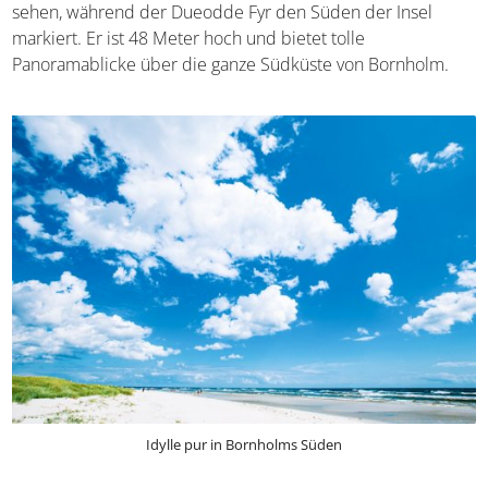
Sehenswürdigkeiten wie ein
Leuchtturm
und die
Überreste alter Bunkeranlagen sind vor allem für
geschichtsinteressierte Urlauber ein Hingucker. Im
Norden der Insel gibt es den Hammerodde Fyr zu sehen,
während der Dueodde Fyr den Süden der Insel markiert.
Er ist 48 Meter hoch und bietet tolle Panoramablicke
über die ganze Südküste von Bornholm.