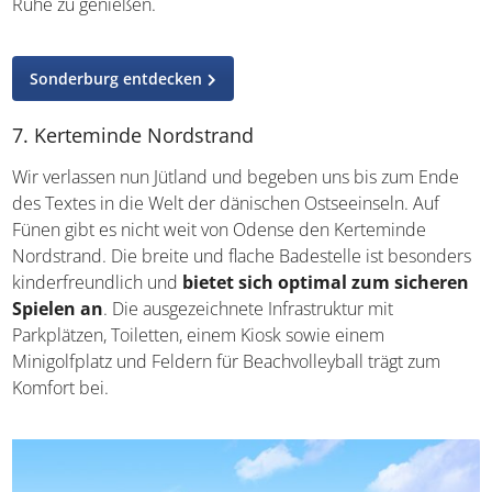
nicht erlaubt ist, Jetski oder -boot zu fahren
. So
haben die Gäste die Möglichkeit, den Ort mit seinem
fotogenen Badesteg in aller Ruhe zu genießen.
Sonderburg entdecken
7. Kerteminde Nordstrand
Wir verlassen nun Jütland und begeben uns bis zum Ende
des Textes in die Welt der dänischen Ostseeinseln. Auf
Fünen gibt es nicht weit von Odense den Kerteminde
Nordstrand. Die breite und flache Badestelle ist
besonders kinderfreundlich und
bietet sich optimal
zum sicheren Spielen an
. Die ausgezeichnete
Infrastruktur mit Parkplätzen, Toiletten, einem Kiosk sowie
einem Minigolfplatz und Feldern für Beachvolleyball trägt
zum Komfort bei.