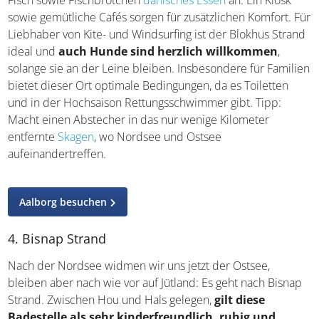
Verschiedene Stände bieten in Form von frisch
gefangenem Fisch sowie Fischbrötchen
dänisches Essen
an. Ein Kiosk sowie gemütliche Cafés sorgen für
zusätzlichen Komfort. Für Liebhaber von Kite- und
Windsurfing ist der Blokhus Strand ideal und
auch
Hunde sind herzlich willkommen
, solange sie an der
Leine bleiben. Insbesondere für Familien bietet dieser
Ort optimale Bedingungen, da es Toiletten und in der
Hochsaison Rettungsschwimmer gibt. Tipp: Macht einen
Abstecher in das nur wenige Kilometer entfernte
Skagen
,
wo Nordsee und Ostsee aufeinandertreffen.
Aalborg besuchen
4. Bisnap Strand
Nach der Nordsee widmen wir uns jetzt der Ostsee,
bleiben aber nach wie vor auf Jütland: Es geht nach