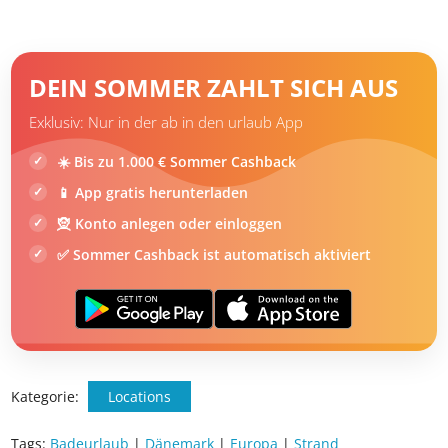
Beste Strände weltweit
DEIN SOMMER ZAHLT SICH AUS
Exklusiv: Nur in der ab in den urlaub App
☀️ Bis zu 1.000 € Sommer Cashback
📱 App gratis herunterladen
🧝 Konto anlegen oder einloggen
✅ Sommer Cashback ist automatisch aktiviert