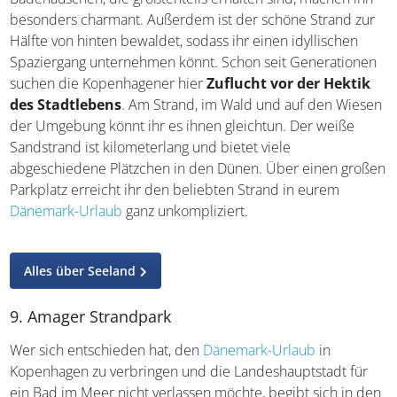
Tisvildeleje ist unter Dänen für seine Geschichte als
beliebter Badeort in den 1920er-Jahren bekannt. Die
Badehäuschen, die größtenteils erhalten sind, machen ihn
besonders charmant. Außerdem ist der schöne Strand
zur Hälfte von hinten bewaldet, sodass ihr einen
idyllischen Spaziergang unternehmen könnt. Schon seit
Generationen suchen die Kopenhagener hier
Zuflucht
vor der Hektik des Stadtlebens
. Am Strand, im Wald
und auf den Wiesen der Umgebung könnt ihr es ihnen
gleichtun. Der weiße Sandstrand ist kilometerlang und
bietet viele abgeschiedene Plätzchen in den Dünen. Über
einen großen Parkplatz erreicht ihr den beliebten Strand
in eurem
Dänemark-Urlaub
ganz unkompliziert.
Alles über Seeland
9. Amager Strandpark