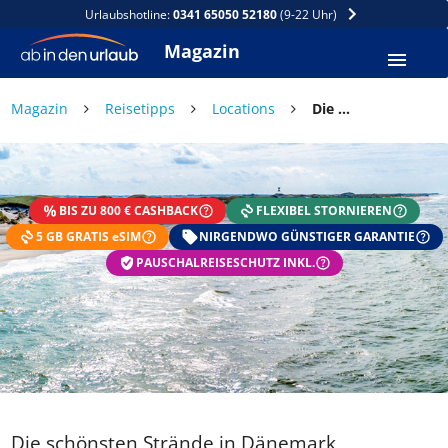
Urlaubshotline:
0341 65050 52180
(9-22 Uhr)
Magazin
Magazin
Reisetipps
Locations
Die schönsten Strände in Dänemark
DEIN SOMMER ZAHLT SICH
AUS
BIS ZU 800 € CASHBACK
FLEXIBEL STORNIEREN
Exklusiv: Nur in der ab in den urlaub App
5 GB GRATIS eSIM
☀️ Bis zu 1.000 € Sommer Cashback
NIRGENDWO GÜNSTIGER GARANTIE
📱 App gratis herunterladen
PAUSCHALREISESCHUTZ INKL.
🧝 Konto anlegen oder einloggen
✅ Sommer Cashback ist automatisch aktiviert
Die schönsten Strände in Dänemark