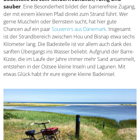
Bisnap Strand. Zwischen Hou und Hals gelegen,
gilt
diese Badestelle als sehr kinderfreundlich, ruhig
und sauber
. Eine Besonderheit bildet der barrierefreie
Zugang, der mit einem kleinen Pfad direkt zum Strand
führt. Wer gerne Muscheln oder Bernstein sucht, hat hier
gute Chancen auf ein paar
Souvenirs aus Dänemark
.
Insgesamt ist der Strandbereich zwischen Hou und
Bisnap etwa sechs Kilometer lang. Die Badestelle ist vor
allem auch dank des sanften Übergangs ins Wasser
beliebt. Aufgrund der Barre-Küste, die im Laufe der Jahre
immer mehr Sand ansammelt, entstehen in der Ostsee
kleine Inseln und Lagunen. Mit etwas Glück habt ihr eure
eigene kleine Badeinsel.