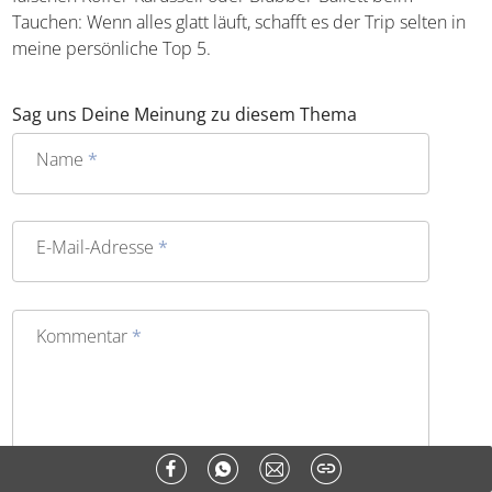
Reisen plane ich gerne und viel, im Urlaub selbst bricht
dann teilweise bereits im Flieger pures Chaos aus. Ob
Blitzeinschlag kurz nach dem Start, erfolgloses Warten am
falschen Koffer-Karussell oder Blubber-Ballett beim
Tauchen: Wenn alles glatt läuft, schafft es der Trip selten
in meine persönliche Top 5.
Sag uns Deine Meinung zu diesem Thema
Name
*
E-Mail-Adresse
*
Kommentar
*