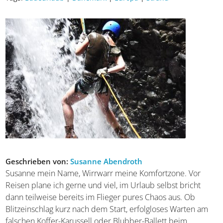
Kategorie:
Locations
Tags:
Badeurlaub
|
Dänemark
|
Europa
|
Strand
Geschrieben von:
Susanne Abendroth
Susanne mein Name, Wirrwarr meine Komfortzone. Vor