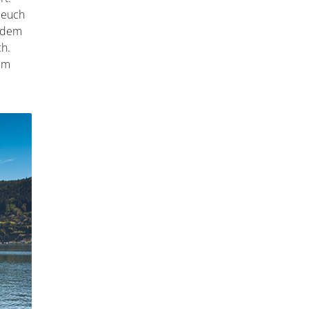
 euch
f dem
ch.
nem