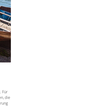
. Für
n, die
erung