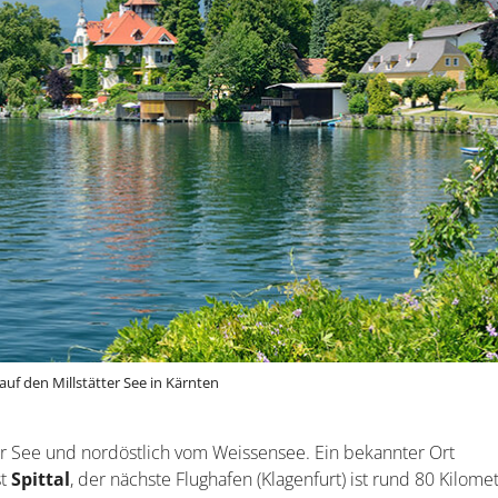
 auf den Millstätter See in Kärnten
r See und nordöstlich vom Weissensee. Ein bekannter Ort
st
Spittal
, der nächste Flughafen (Klagenfurt) ist rund 80 Kilome