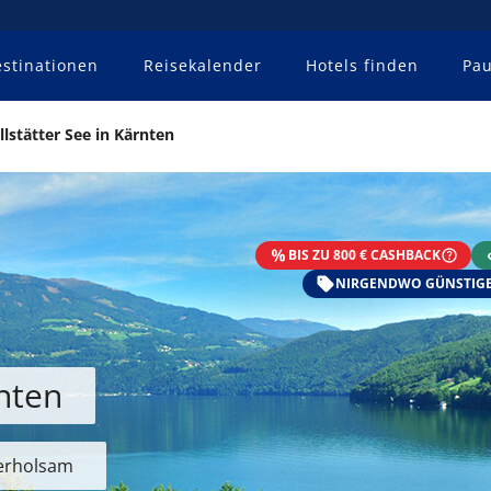
stinationen
Reisekalender
Hotels finden
Pau
llstätter See in Kärnten
BIS ZU 800 € CASHBACK
NIRGENDWO GÜNSTIGE
rnten
 erholsam