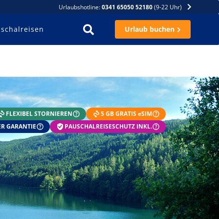
Urlaubshotline:
0341 65050 52180
(9-22 Uhr)
schalreisen
Urlaub buchen
FLEXIBEL STORNIEREN
5 GB GRATIS eSIM
R GARANTIE
PAUSCHALREISESCHUTZ INKL.