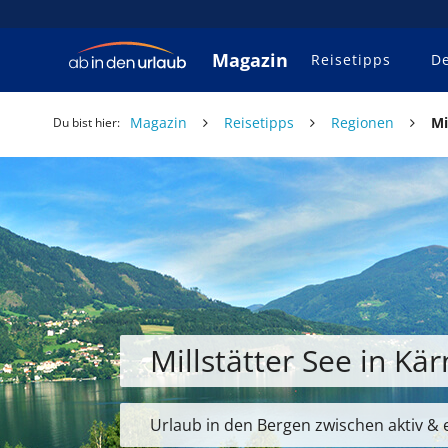
Magazin
Reisetipps
De
Magazin
Reisetipps
Regionen
Mi
Du bist hier:
Millstätter See in Kä
Urlaub in den Bergen zwischen aktiv &