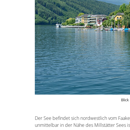
Blick
Der See befindet sich nordwestlich vom Faake
unmittelbar in der Nähe des Millstätter Sees i