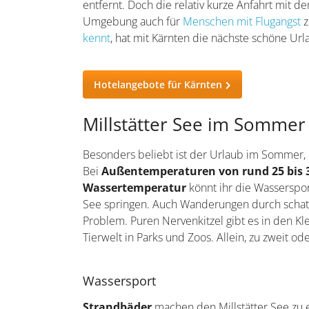
entfernt. Doch die relativ kurze Anfahrt mi
Umgebung auch für
Menschen mit Flugangst
z
kennt
, hat mit Kärnten die nächste schöne Ur
Hotelangebote für Kärnten
Millstätter See im Sommer
Besonders beliebt ist der Urlaub im Sommer, d
Bei
Außentemperaturen von rund 25 bis 
Wassertemperatur
könnt ihr die Wasserspor
See springen. Auch Wanderungen durch schat
Problem. Puren Nervenkitzel gibt es in den K
Tierwelt in Parks und Zoos. Allein, zu zweit
Wassersport
Strandbäder
machen den Millstätter See zu 