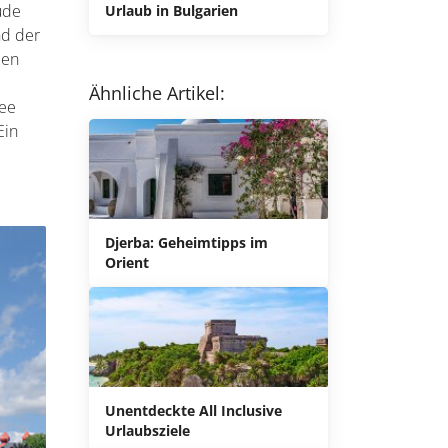
ude
Urlaub in Bulgarien
nd der
den
Ähnliche Artikel:
See
Ein
Djerba: Geheimtipps im
Orient
Unentdeckte All Inclusive
Urlaubsziele