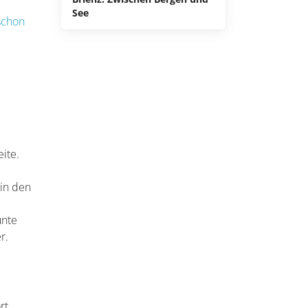
See
schon
ite.
 in den
unte
r.
rt.