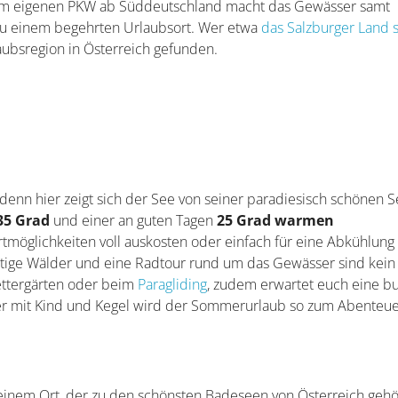
t dem eigenen PKW ab Süddeutschland macht das Gewässer samt
u einem begehrten Urlaubsort. Wer etwa
das Salzburger Land 
laubsregion in Österreich gefunden.
enn hier zeigt sich der See von seiner paradiesisch schönen Se
35 Grad
und einer an guten Tagen
25 Grad warmen
tmöglichkeiten voll auskosten oder einfach für eine Abkühlung
tige Wälder und eine Radtour rund um das Gewässer sind kein
lettergärten oder beim
Paragliding
, zudem erwartet euch eine b
 oder mit Kind und Kegel wird der Sommerurlaub so zum Abenteue
einem Ort, der zu den schönsten Badeseen von Österreich gehö