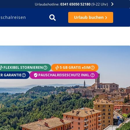
Urlaubshotline:
0341 65050 52180
(9-22 Uhr)
schalreisen
Urlaub buchen
FLEXIBEL STORNIEREN
5 GB GRATIS eSIM
R GARANTIE
PAUSCHALREISESCHUTZ INKL.