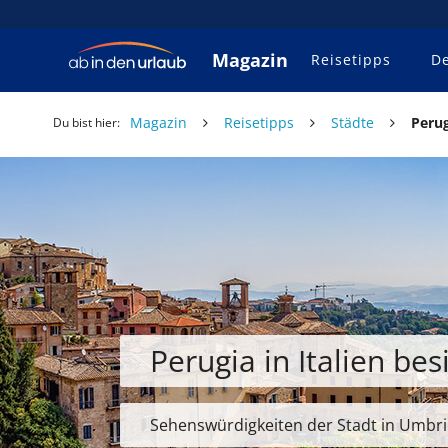
Magazin
Reisetipps
De
Magazin
Reisetipps
Städte
Perug
Du bist hier:
Perugia in Italien bes
Sehenswürdigkeiten der Stadt in Umbr