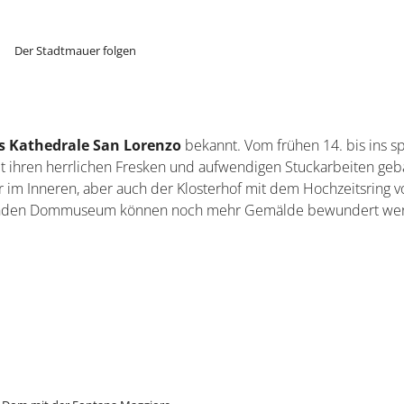
urch die klassischen Sehenswürdigkeiten. In Perugia findet ihr
Bummel durch den Ort gut als Stationen für die Kulturreise mac
d vierten Jahrhundert vor Christus errichtet und ist noch fast
entdecken, wie die Porta Sole oder Porta Marzia. Entlang der M
 darunter Abschnitte aus antiken Steinen und der imposante
rt vor Christus. Folgt am besten dem Corso Vannucci, um die