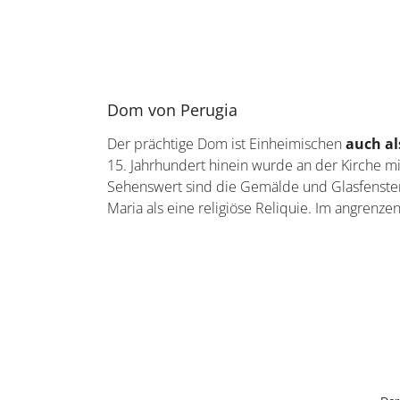
Der Charme einer Stadt offenbart sich meist d
verschiedene Zeitzeugen, die sich bei einem 
Stadtmauer und Etruskischer Bogen
Die Stadtmauer von Perugia wurde im dritten un
vollständig erhalten. Ihr könnt mehrere Tore 
noch immer Beeindruckendes zu sehen
,
Estruskische Bogen aus dem dritten Jahrhunde
historischen Überreste zu erkunden.