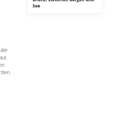
See
hen.
auer
ist