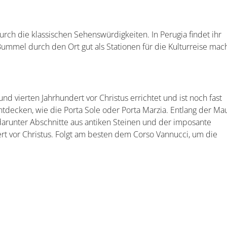
Blick auf Perugia
on Stress und Hektik
taucht ihr in das italienische Lebensge
ias. Darüber hinaus locken Ausflugsziele wie der Trasimenisch
Tezio als beliebtes Ziel für Wanderer.