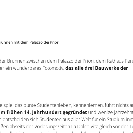
s Kathedrale San Lorenzo
bekannt. Vom frühen 14. bis ins s
it ihren herrlichen Fresken und aufwendigen Stuckarbeiten geb
 im Inneren, aber auch der Klosterhof mit dem Hochzeitsring v
renzenden Dommuseum können noch mehr Gemälde bewundert we