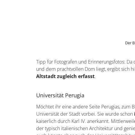
Dom von Perugia
Der prächtige Dom ist Einheimischen
auch al
15. Jahrhundert hinein wurde an der Kirche m
Sehenswert sind die Gemälde und Glasfenster
Maria als eine religiöse Reliquie. Im ang