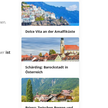
Dolce Vita an der Amalfiküste
Schärding: Barockstadt in
Österreich
fühl
e See
Brienz: Zwischen Bergen und