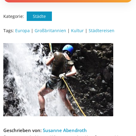
Kategorie:
Städte
Tags:
Europa
|
Großbritannien
|
Kultur
|
Städtereisen
Geschrieben von:
Susanne Abendroth
Susanne mein Name, Wirrwarr meine Komfortzone. Vor
Reisen plane ich gerne und viel, im Urlaub selbst bricht