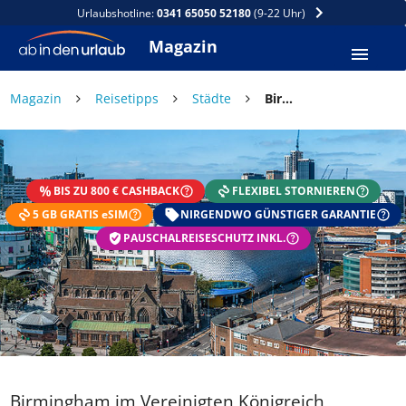
Urlaubshotline:
0341 65050 52180
(9-22 Uhr)
Magazin
Magazin
Reisetipps
Städte
Birmingham im Vereinigten Königreich
DEIN SOMMER ZAHLT SICH
AUS
BIS ZU 800 € CASHBACK
FLEXIBEL STORNIEREN
Exklusiv: Nur in der ab in den urlaub App
5 GB GRATIS eSIM
☀️ Bis zu 1.000 € Sommer Cashback
NIRGENDWO GÜNSTIGER GARANTIE
📱 App gratis herunterladen
PAUSCHALREISESCHUTZ INKL.
🧝 Konto anlegen oder einloggen
✅ Sommer Cashback ist automatisch aktiviert
Birmingham im Vereinigten Königreich