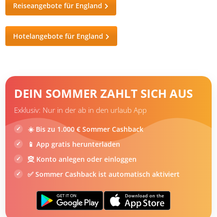
Hotelangebote für England
DEIN SOMMER ZAHLT SICH AUS
Exklusiv: Nur in der ab in den urlaub App
☀️ Bis zu 1.000 € Sommer Cashback
📱 App gratis herunterladen
🧝 Konto anlegen oder einloggen
✅ Sommer Cashback ist automatisch aktiviert