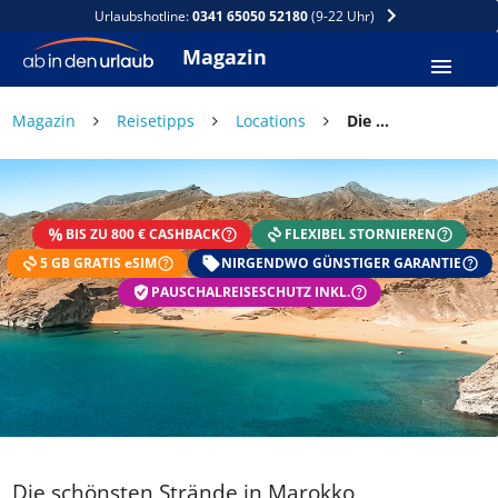
Urlaubshotline:
0341 65050 52180
(9-22 Uhr)
Magazin
Magazin
Reisetipps
Locations
Die schönsten Strände in Marokko
BIS ZU 800 € CASHBACK
FLEXIBEL STORNIEREN
5 GB GRATIS eSIM
NIRGENDWO GÜNSTIGER GARANTIE
PAUSCHALREISESCHUTZ INKL.
Die schönsten Strände in Marokko