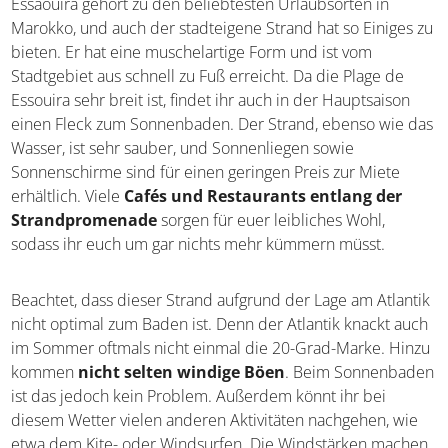
Essaouira gehört zu den beliebtesten Urlaubsorten in
Marokko, und auch der stadteigene Strand hat so Einiges zu
bieten. Er hat eine muschelartige Form und ist vom
Stadtgebiet aus schnell zu Fuß erreicht. Da die Plage de
Essouira sehr breit ist, findet ihr auch in der Hauptsaison
einen Fleck zum Sonnenbaden. Der Strand, ebenso wie das
Wasser, ist sehr sauber, und Sonnenliegen sowie
Sonnenschirme sind für einen geringen Preis zur Miete
erhältlich. Viele
Cafés und Restaurants entlang der
Strandpromenade
sorgen für euer leibliches Wohl,
sodass ihr euch um gar nichts mehr kümmern müsst.
Beachtet, dass dieser Strand aufgrund der Lage am Atlantik
nicht optimal zum Baden ist. Denn der Atlantik knackt auch
im Sommer oftmals nicht einmal die 20-Grad-Marke. Hinzu
kommen
nicht selten windige Böen
. Beim Sonnenbaden
ist das jedoch kein Problem. Außerdem könnt ihr bei
diesem Wetter vielen anderen Aktivitäten nachgehen, wie
etwa dem Kite- oder Windsurfen. Die Windstärken machen