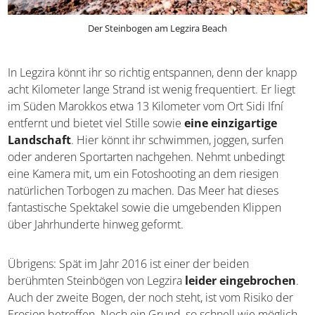
Der Steinbogen am Legzira Beach
In Legzira könnt ihr so richtig entspannen, denn der knapp
acht Kilometer lange Strand ist wenig frequentiert. Er liegt
im Süden Marokkos etwa 13 Kilometer vom Ort Sidi Ifní
entfernt und bietet viel Stille sowie
eine einzigartige
Landschaft
. Hier könnt ihr schwimmen, joggen, surfen
oder anderen Sportarten nachgehen. Nehmt unbedingt
eine Kamera mit, um ein Fotoshooting an dem riesigen
natürlichen Torbogen zu machen. Das Meer hat dieses
fantastische Spektakel sowie die umgebenden Klippen
über Jahrhunderte hinweg geformt.
Übrigens: Spät im Jahr 2016 ist einer der beiden
berühmten Steinbögen von Legzira
leider eingebrochen
.
Auch der zweite Bogen, der noch steht, ist vom Risiko der
Erosion betroffen. Noch ein Grund, so schnell wie möglich