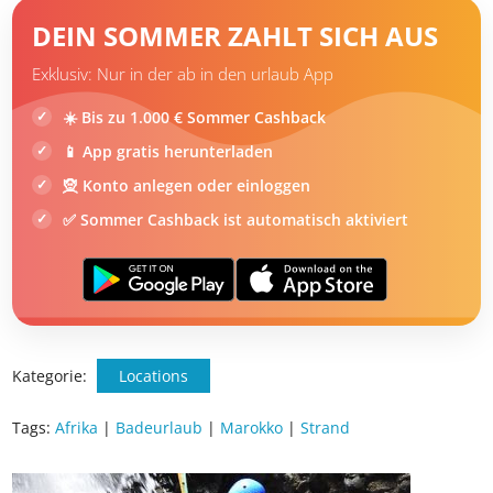
DEIN SOMMER ZAHLT SICH AUS
Exklusiv: Nur in der ab in den urlaub App
☀️ Bis zu 1.000 € Sommer Cashback
📱 App gratis herunterladen
🧝 Konto anlegen oder einloggen
✅ Sommer Cashback ist automatisch aktiviert
Kategorie:
Locations
Tags:
Afrika
|
Badeurlaub
|
Marokko
|
Strand