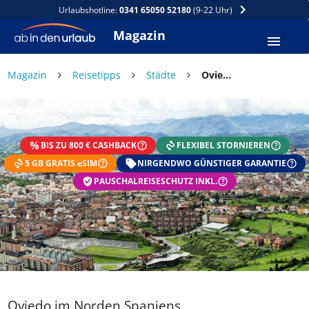
Urlaubshotline:
0341 65050 52180
(9-22 Uhr)
Magazin
Magazin
Reisetipps
Städte
Oviedo im Norden Spaniens
BIS ZU 800 € CASHBACK
FLEXIBEL STORNIEREN
5 GB GRATIS eSIM
NIRGENDWO GÜNSTIGER GARANTIE
PAUSCHALREISESCHUTZ INKL.
Oviedo im Norden Spaniens