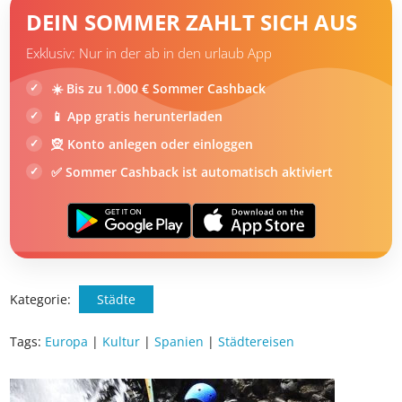
DEIN SOMMER ZAHLT SICH AUS
Exklusiv: Nur in der ab in den urlaub App
☀️ Bis zu 1.000 € Sommer Cashback
📱 App gratis herunterladen
🧝 Konto anlegen oder einloggen
✅ Sommer Cashback ist automatisch aktiviert
Kategorie:
Städte
Tags:
Europa
|
Kultur
|
Spanien
|
Städtereisen