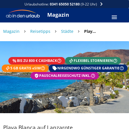
Urlaubshotline:
0341 65050 52180
(9-22 Uhr)
Magazin
Magazin
Reisetipps
Städte
Playa Blanca auf Lanzarote
BIS ZU 800 € CASHBACK
FLEXIBEL STORNIEREN
5 GB GRATIS eSIM
NIRGENDWO GÜNSTIGER GARANTIE
PAUSCHALREISESCHUTZ INKL.
Playa Blanca auf Lanzarote