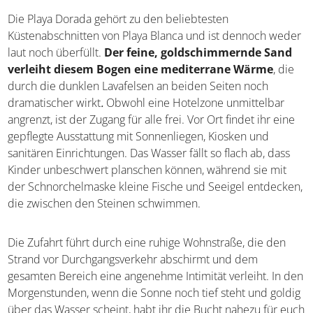
Die Playa Dorada gehört zu den beliebtesten
Küstenabschnitten von Playa Blanca und ist dennoch weder
laut noch überfüllt.
Der feine, goldschimmernde Sand
verleiht diesem Bogen eine mediterrane Wärme
, die
durch die dunklen Lavafelsen an beiden Seiten noch
dramatischer wirkt
.
Obwohl eine Hotelzone unmittelbar
angrenzt, ist der Zugang für alle frei. Vor Ort findet ihr eine
gepflegte Ausstattung mit Sonnenliegen, Kiosken und
sanitären Einrichtungen. Das Wasser fällt so flach ab, dass
Kinder unbeschwert planschen können, während sie mit
der Schnorchelmaske kleine Fische und Seeigel entdecken,
die zwischen den Steinen schwimmen.
Die Zufahrt führt durch eine ruhige Wohnstraße, die den
Strand vor Durchgangsverkehr abschirmt und dem
gesamten Bereich eine angenehme Intimität verleiht. In den
Morgenstunden, wenn die Sonne noch tief steht und goldig
über das Wasser scheint, habt ihr die Bucht nahezu für euch