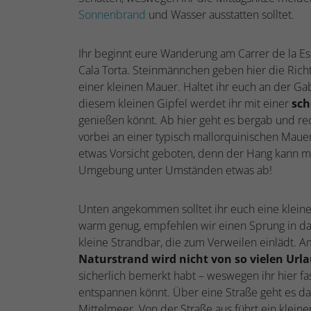
Sonnenbrand
und Wasser ausstatten solltet.
Ihr beginnt eure Wanderung am Carrer de la Esp
Cala Torta. Steinmännchen geben hier die Rich
einer kleinen Mauer. Haltet ihr euch an der Ga
diesem kleinen Gipfel werdet ihr mit einer
sch
genießen könnt. Ab hier geht es bergab und rec
vorbei an einer typisch mallorquinischen Mauer
etwas Vorsicht geboten, denn der Hang kann mi
Umgebung unter Umständen etwas ab!
Unten angekommen solltet ihr euch eine kleine
warm genug, empfehlen wir einen Sprung in da
kleine Strandbar, die zum Verweilen einlädt. A
Naturstrand wird nicht von so vielen Url
sicherlich bemerkt habt – weswegen ihr hier fa
entspannen könnt. Über eine Straße geht es dan
Mittelmeer. Von der Straße aus führt ein klein