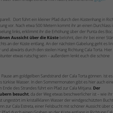
arell. Dort führt ein kleiner Pfad durch den Küstenhang in Ric
tung vor. Nach etwa 500 Metern kommt ihr an einen Durchlass 
belung links, erklimmt ihr die Erhöhung über der Punta des Boc
önen Aussicht über die Küste
belohnt, den ihr bei einer Stä
hts an der Küste entlang. An der nächsten Gabelung geht es lin
 und abwärts durch den steilen Hang Richtung Cala Torta. Hier 
tunter etwas rutschig sein – außerdem lenkt euch die schöne
 Pause am goldgelben Sandstrand der Cala Torta gönnen. Ist es
s türkise Wasser. In den Sommermonaten gibt es hier auch ein
m Ende des Strandes führt ein Pfad zur Cala Mitjana.
Der
aubern besucht
, da der Weg etwas beschwerlicher ist – wie ihr
st ungestört im kristallklaren Wasser der windgeschützten Buch
n zur Cala Estreta, einer Felsbucht mit schöner Aussicht über 
er Pfad durch einen Graben an der Küste entlang in Richtung Cal