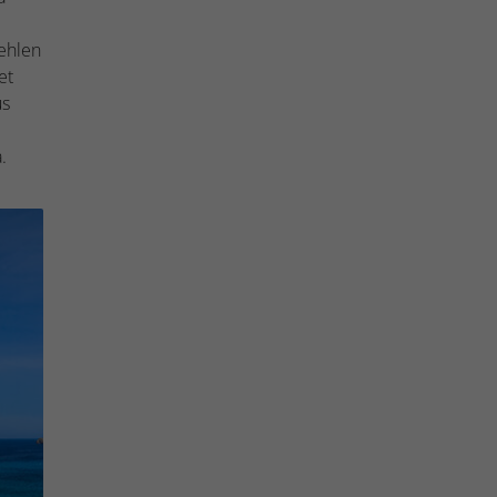
ehlen
et
us
.