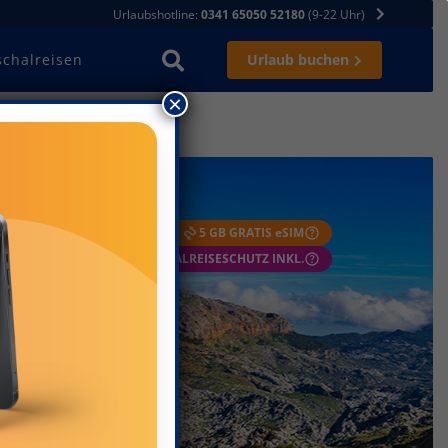
Urlaubshotline:
0341 65050 52180
(9-22 Uhr)
schalreisen
Urlaub buchen
×
FLEXIBEL STORNIEREN
5 GB GRATIS eSIM
 GARANTIE
PAUSCHALREISESCHUTZ INKL.