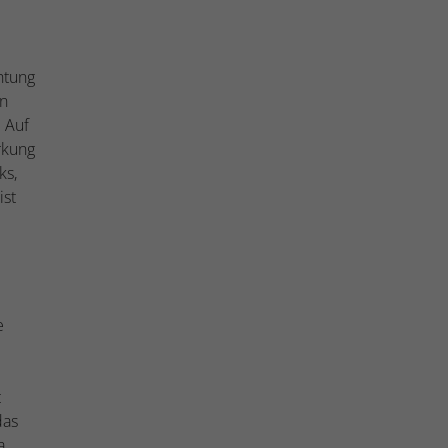
htung
in
. Auf
rkung
ks,
ist
e
t
das
a