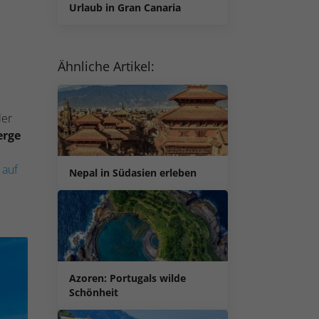
Urlaub in Gran Canaria
Ähnliche Artikel:
ler
erge
b
auf
Nepal in Südasien erleben
Azoren: Portugals wilde
Schönheit