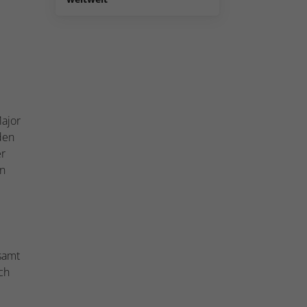
Major
den
er
en
esamt
ch