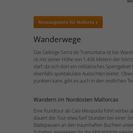
Bli
Reiseangebote für Mallorca
Wanderwege
Das Gebirge Serra de Tramuntana ist bei Wand
ist mit seiner Höhe von 1.436 Metern der höchs
darf, da sich dort ein militärisches Sperrgebiet
ebenfalls spektakuläre Aussichten bietet. Ob
punkten kann, gibt es auch in den restlichen T
Wandern im Nordosten Mallorcas
Eine Rundtour ab Cala Mesquida führt vorbei a
dauert die Tour etwa fünf Stunden bei einer 
Badepausen an den traumhaften Buchten unterb
Schatten, weswegen ihr die Mittagshitze mei