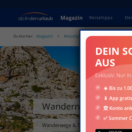
Magazin
Reisetipps
De
Magazin
Reisetipps
Regionen
Wan
Du bist hier:
DEIN S
AUS
Exklusiv: Nur i
☀️ Bis zu 1
📱 App grati
Wandern auf Mallorc
🧝 Konto anl
✅ Sommer Ca
Wanderwege & Touren auf der Baleareni