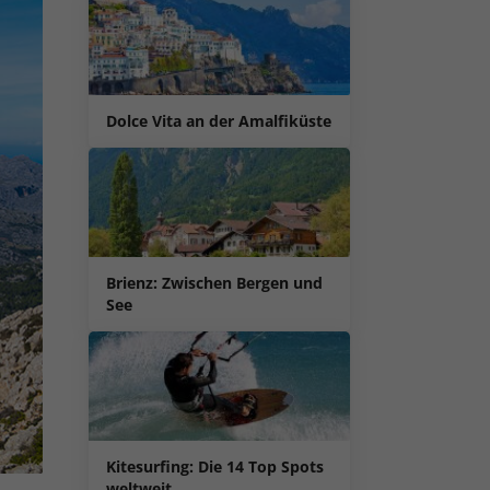
Dolce Vita an der Amalfiküste
Brienz: Zwischen Bergen und
See
Kitesurfing: Die 14 Top Spots
weltweit