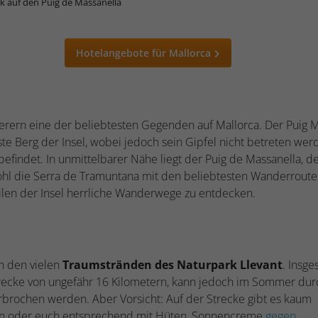
ck auf den Puig de Massanella
Hotelangebote für Mallorca
erern eine der beliebtesten Gegenden auf Mallorca. Der Puig 
te Berg der Insel, wobei jedoch sein Gipfel nicht betreten wer
 befindet. In unmittelbarer Nähe liegt der Puig de Massanella, d
wohl die Serra de Tramuntana mit den beliebtesten Wanderrout
eilen der Insel herrliche Wanderwege zu entdecken.
n den vielen
Traumstränden des Naturpark Llevant
. Insg
Strecke von ungefähr 16 Kilometern, kann jedoch im Sommer dur
rochen werden. Aber Vorsicht: Auf der Strecke gibt es kaum
den oder euch entsprechend mit Hüten, Sonnencreme
gegen