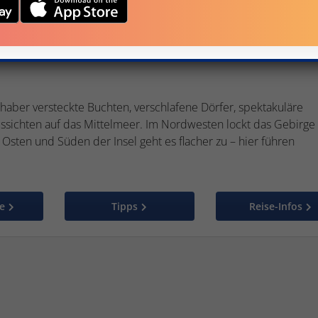
haber versteckte Buchten, verschlafene Dörfer, spektakuläre
sichten auf das Mittelmeer. Im Nordwesten lockt das Gebirge
sten und Süden der Insel geht es flacher zu – hier führen
e
Tipps
Reise-Infos