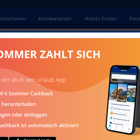
stinationen
Reisekalender
Hotels finden
Pau
dern auf Mallorca
OMMER ZAHLT SICH
BIS ZU 800 € CASHBACK
n der ab in den urlaub App
NIRGENDWO GÜNSTIGER
.000 € Sommer Cashback
s herunterladen
a
egen oder einloggen
shback ist automatisch aktiviert
nsel