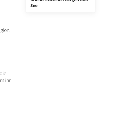
See
egion.
 die
t ihr