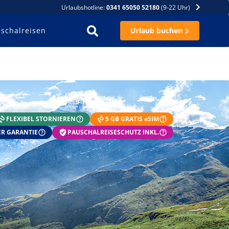
Urlaubshotline:
0341 65050 52180
(9-22 Uhr)
schalreisen
Urlaub buchen
FLEXIBEL STORNIEREN
5 GB GRATIS eSIM
R GARANTIE
PAUSCHALREISESCHUTZ INKL.