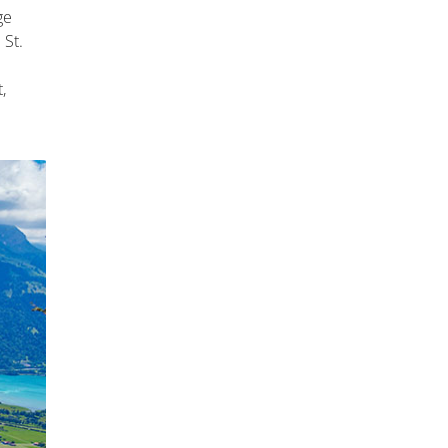
ge
 St.
,