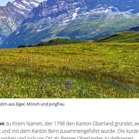
stirn aus Eiger, Mönch und Jungfrau
on
zu ihrem Namen, der 1798 den Kanton Oberland gründet, w
öst und mit dem Kanton Bern zusammengeführt wurde. Die kurze 
zu wirken und sich vor Ort als Berner Oberländer zu definieren.