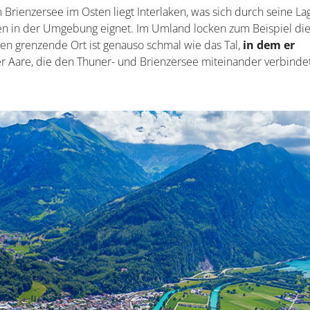
ienzersee im Osten liegt Interlaken, was sich durch seine La
n in der Umgebung eignet. Im Umland locken zum Beispiel die
en grenzende Ort ist genauso schmal wie das Tal,
in dem er
er Aare, die den Thuner- und Brienzersee miteinander verbindet