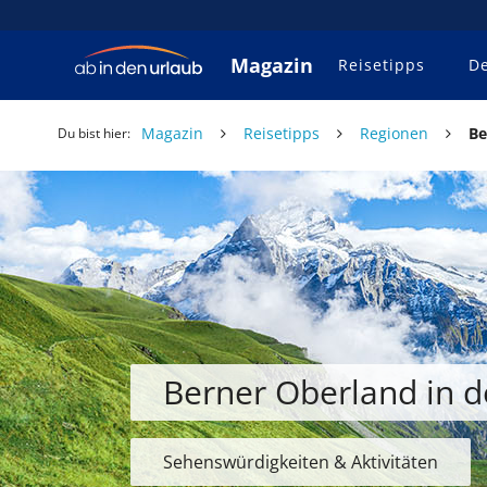
Magazin
Reisetipps
De
Magazin
Reisetipps
Regionen
Be
Du bist hier:
Berner Oberland in d
Sehenswürdigkeiten & Aktivitäten