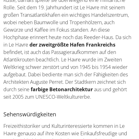
Küste, damals spielte sie überwiegend eine militärische
Rolle. Seit dem 19. Jahrhundert ist Le Havre mit seinem
großen Transatlantikhafen ein wichtiges Handelszentrum,
wobei neben Baumwolle und Tropenhölzern, auch
Gewürze und Kaffee im Fokus standen. An diese
Hochphase erinnert heute noch das Reeder-Haus. Da sich
in Le Havre
der zweitgrößte Hafen Frankreichs
befindet, ist auch das Passagieraufkommen auf den
Atlantikrouten beachtlich. Le Havre wurde im Zweiten
Weltkrieg schwer zerstört und von 1945 bis 1954 wieder
aufgebaut. Dabei bediente man sich der Fähigkeiten des
Architekten Auguste Perret. Der Stadtkern zeichnet sich
durch seine
farbige Betonarchitektur
aus und gehört
seit 2005 zum UNESCO-Weltkulturerbe.
Sehenswürdigkeiten
Freizeithistoriker und Kulturinteressierte kommen in Le
Havre genauso auf ihre Kosten wie Einkaufsfreudige und