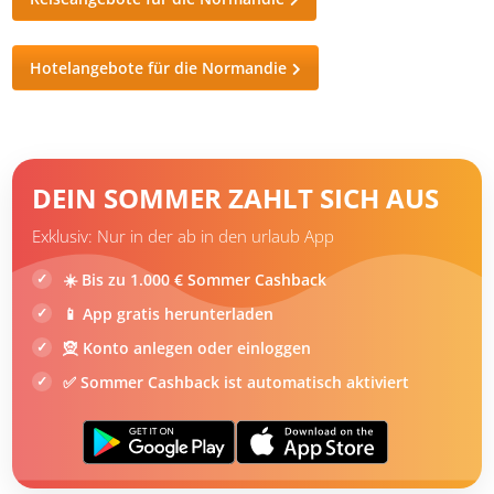
Hotelangebote für die Normandie
DEIN SOMMER ZAHLT SICH AUS
Exklusiv: Nur in der ab in den urlaub App
☀️ Bis zu 1.000 € Sommer Cashback
📱 App gratis herunterladen
🧝 Konto anlegen oder einloggen
✅ Sommer Cashback ist automatisch aktiviert