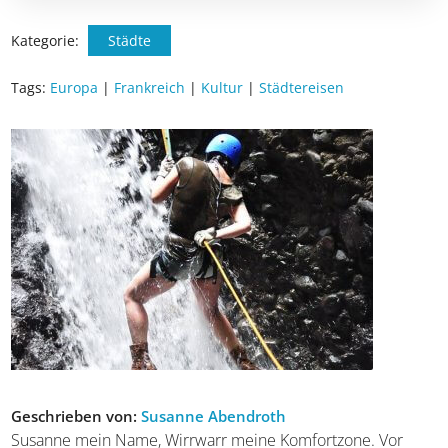
Kategorie:
Städte
Tags:
Europa
|
Frankreich
|
Kultur
|
Städtereisen
Geschrieben von:
Susanne Abendroth
Susanne mein Name, Wirrwarr meine Komfortzone. Vor