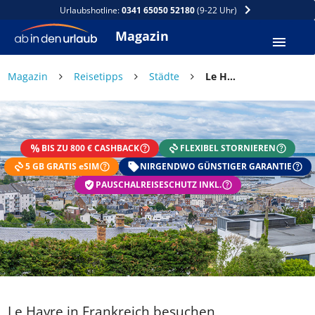
Urlaubshotline:
0341 65050 52180
(9-22 Uhr)
Magazin
Magazin
Reisetipps
Städte
Le Havre in Frankreich besuchen
BIS ZU 800 € CASHBACK
FLEXIBEL STORNIEREN
5 GB GRATIS eSIM
NIRGENDWO GÜNSTIGER GARANTIE
PAUSCHALREISESCHUTZ INKL.
Le Havre in Frankreich besuchen