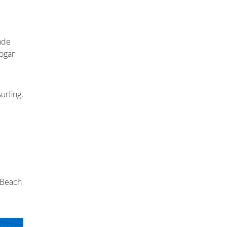
nde
sogar
urfing,
 Beach