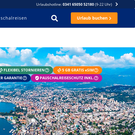
Urlaubshotline:
0341 65050 52180
(9-22 Uhr)
schalreisen
Urlaub buchen
FLEXIBEL STORNIEREN
5 GB GRATIS eSIM
R GARANTIE
PAUSCHALREISESCHUTZ INKL.