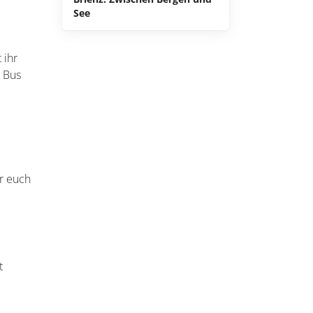
See
 ihr
m Bus
hr euch
t