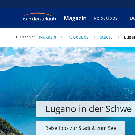
Magazin
Reisetipps
De
Magazin
Reisetipps
Städte
Luga
Du bist hier:
Lugano in der Schwe
Reisetipps zur Stadt & zum See