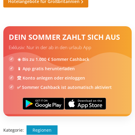
Londonderry und Newcastle gibt es eine gute Auswahl an
Hotels, während auf dem Land charmante, historische
Unterkünfte zu finden sind. Es ist ratsam, die
Unterbringung im Voraus zu buchen, insbesondere in der
Hochsaison
.
Reiseangebote für Großbritannien
Hotelangebote für Großbritannien
DEIN SOMMER ZAHLT SICH AUS
Exklusiv: Nur in der ab in den urlaub App
☀️ Bis zu 1.000 € Sommer Cashback