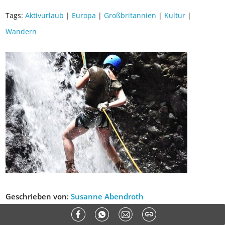
📱 App gratis herunterladen
🧝 Konto anlegen oder einloggen
✅ Sommer Cashback ist automatisch aktiviert
Kategorie:
Regionen
Tags:
Aktivurlaub
|
Europa
|
Großbritannien
|
Kultur
|
Wandern