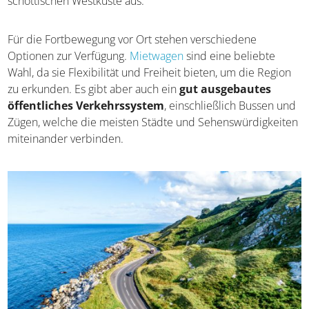
internationalen Zielen.
Alternativ gelangt man auch
mit der Fähre von
Großbritannien nach Nordirland
. So erlebt man die
beeindruckende Küste direkt bei der Anfahrt und hat
gleich ein erstes Highlight. Verbindungen gibt es unter
anderem von Liverpool oder aber auf kürzerem Wege von
der schottischen Westküste aus.
Für die Fortbewegung vor Ort stehen verschiedene
Optionen zur Verfügung.
Mietwagen
sind eine beliebte
Wahl, da sie Flexibilität und Freiheit bieten, um die
Region zu erkunden. Es gibt aber auch ein
gut
ausgebautes öffentliches Verkehrssystem
,
einschließlich Bussen und Zügen, welche die meisten
Städte und Sehenswürdigkeiten miteinander verbinden.