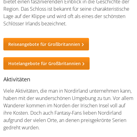
Dunluce Castle ist eine eindrucksvolle Ruine, die
dramatisch auf einer Klippe an der nordirischen Küste
östlich von Portrush thront. Der ehemalige Sitz des
MacDonell-Clans
stammt aus dem 13. Jahrhundert
und bietet einen faszinierenden Einblick in die
Geschichte der Region. Das Schloss ist bekannt für seine
charakteristische Lage auf der Klippe und wird oft als
eines der schönsten Schlösser Irlands bezeichnet.
Reiseangebote für Großbritannien
Hotelangebote für Großbritannien
Aktivitäten
Viele Aktivitäten, die man in Nordirland unternehmen
kann, haben mit der wunderschönen Umgebung zu tun.