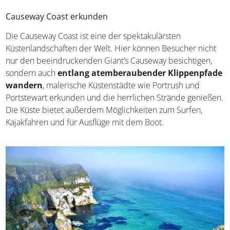
Vor allem Wanderer kommen im Norden der Irischen
Insel voll auf ihre Kosten. Doch auch Fantasy-Fans lieben
Nordirland aufgrund der vielen Orte, an denen
preisgekrönte Serien gedreht wurden.
Causeway Coast erkunden
Die Causeway Coast ist eine der spektakulärsten
Küstenlandschaften der Welt. Hier können Besucher nicht
nur den beeindruckenden Giant’s Causeway besichtigen,
sondern auch
entlang atemberaubender
Klippenpfade wandern
, malerische Küstenstädte wie
Portrush und Portstewart erkunden und die herrlichen
Strände genießen. Die Küste bietet außerdem
Möglichkeiten zum Surfen, Kajakfahren und für Ausflüge
mit dem Boot.