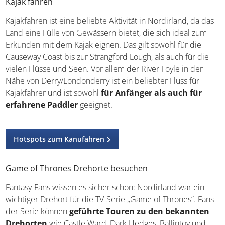
Landschaft mit Bergen, Seen und Tälern genießen. Der
Slieve Donard, mit 850 Metern der höchste Berg
Nordirlands, ist ein beliebtes Wanderziel und von seinem
Gipfel aus ist sogar die Hauptstadt Belfast erkennbar.
Kajak fahren
Kajakfahren ist eine beliebte Aktivität in Nordirland, da
das Land eine Fülle von Gewässern bietet, die sich ideal
zum Erkunden mit dem Kajak eignen. Das gilt sowohl für
die Causeway Coast bis zur Strangford Lough, als auch für
die vielen Flüsse und Seen. Vor allem der River Foyle in
der Nähe von Derry/Londonderry ist ein beliebter Fluss
für Kajakfahrer und ist sowohl
für Anfänger als auch
für erfahrene Paddler
geeignet.
Hotspots zum Kanufahren