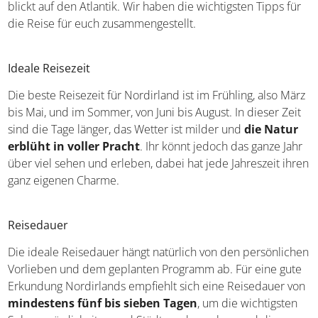
Wenn ihr nun Lust bekommen habt auf einen
Urlaub in
Nordirland
, dann müsst ihr nicht weit fliegen. Nach dem
Brexit ist eine Reise dorthin zwar nicht mehr ganz so
unkompliziert, aber mit ein bisschen Vorbereitung steht
man schon bald auf dem mächtigen Giant’s Causeway
und blickt auf den Atlantik. Wir haben die wichtigsten
Tipps für die Reise für euch zusammengestellt.
Ideale Reisezeit
Die beste Reisezeit für Nordirland ist im Frühling, also
März bis Mai, und im Sommer, von Juni bis August. In
dieser Zeit sind die Tage länger, das Wetter ist milder und
die Natur erblüht in voller Pracht
. Ihr könnt jedoch
das ganze Jahr über viel sehen und erleben, dabei hat
jede Jahreszeit ihren ganz eigenen Charme.