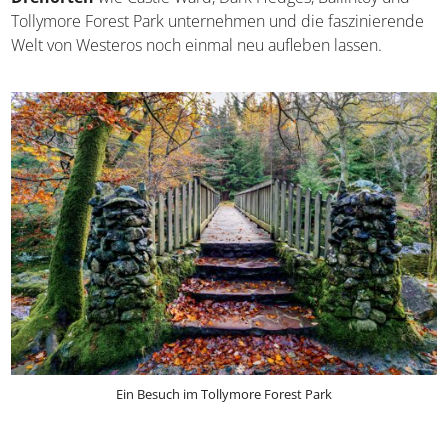
Game of Thrones Drehorte besuchen
Fantasy-Fans wissen es sicher schon: Nordirland war ein
wichtiger Drehort für die TV-Serie „Game of Thrones“.
Fans der Serie können
geführte Touren zu den
bekannten Drehorten
wie Castle Ward, Dark Hedges,
Ballintoy und Tollymore Forest Park unternehmen und die
faszinierende Welt von Westeros noch einmal neu
aufleben lassen.