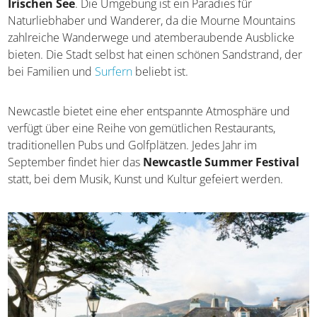
Newcastle liegt am Fuße der majestätischen Mourne
Mountains und ist eine
reizende Küstenstadt an der
Irischen See
. Die Umgebung ist ein Paradies für
Naturliebhaber und Wanderer, da die Mourne Mountains
zahlreiche Wanderwege und atemberaubende Ausblicke
bieten. Die Stadt selbst hat einen schönen Sandstrand,
der bei Familien und
Surfern
beliebt ist.
Newcastle bietet eine eher entspannte Atmosphäre und
verfügt über eine Reihe von gemütlichen Restaurants,
traditionellen Pubs und Golfplätzen. Jedes Jahr im
September findet hier das
Newcastle Summer
Festival
statt, bei dem Musik, Kunst und Kultur gefeiert
werden.