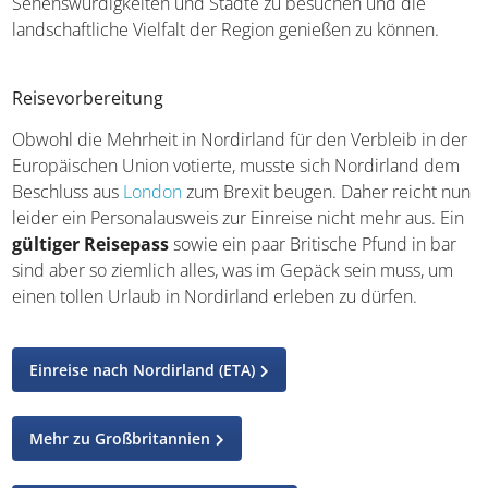
Reisedauer
Die ideale Reisedauer hängt natürlich von den
persönlichen Vorlieben und dem geplanten Programm
ab. Für eine gute Erkundung Nordirlands empfiehlt sich
eine Reisedauer von
mindestens fünf bis sieben
Tagen
, um die wichtigsten Sehenswürdigkeiten und
Städte zu besuchen und die landschaftliche Vielfalt der
Region genießen zu können.
Reisevorbereitung
Obwohl die Mehrheit in Nordirland für den Verbleib in
der Europäischen Union votierte, musste sich Nordirland
dem Beschluss aus
London
zum Brexit beugen. Daher
reicht nun leider ein Personalausweis zur Einreise nicht
mehr aus. Ein
gültiger Reisepass
sowie ein paar
Britische Pfund in bar sind aber so ziemlich alles, was im
Gepäck sein muss, um einen tollen Urlaub in Nordirland