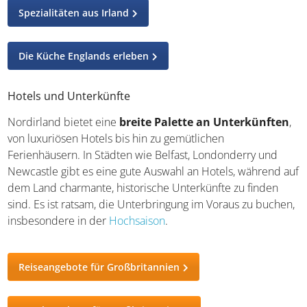
Soda Bread. Weitere lokale Spezialitäten sind Stew, ein
deftiger Eintopf, die
Boxty genannten
Kartoffelpfannkuchen
oder Champ, ein Kartoffelpüree
mit Frühlingszwiebeln. Als Inselstaat gibt es natürlich
überall in Nordirland frische Meeresfrüchte wie etwa
Austern und Muscheln und getrunken wird Bier, aber
auch Cider und Whiskey.
Spezialitäten aus Irland
Die Küche Englands erleben
Hotels und Unterkünfte
Nordirland bietet eine
breite Palette an
Unterkünften
, von luxuriösen Hotels bis hin zu
gemütlichen Ferienhäusern. In Städten wie Belfast,