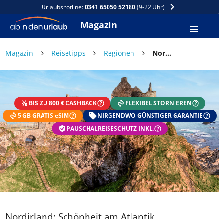
Urlaubshotline:
0341 65050 52180
(9-22 Uhr)
Magazin
Magazin
Reisetipps
Regionen
Nordirland: Schönheit am Atlantik
DEIN SOMMER ZAHLT SICH
AUS
BIS ZU 800 € CASHBACK
FLEXIBEL STORNIEREN
Exklusiv: Nur in der ab in den urlaub App
5 GB GRATIS eSIM
☀️ Bis zu 1.000 € Sommer Cashback
NIRGENDWO GÜNSTIGER GARANTIE
📱 App gratis herunterladen
PAUSCHALREISESCHUTZ INKL.
🧝 Konto anlegen oder einloggen
✅ Sommer Cashback ist automatisch aktiviert
Nordirland: Schönheit am Atlantik