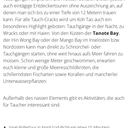
Angebots die Tauchkurse auch preislich angemessen
sind. Für einen Anfängerkurs mit anschließender
Zertifizierung solltet ihr vier Tage eures Urlaubs mit
insgesamt vier Tauchgängen einplanen. Die meisten
Schulen bieten jedoch auch eintägige Entdeckertouren
ohne Auszeichnung an, auf denen man sich bis zu einer
Tiefe von 12 Metern trauen kann. Für alle Tauch-Cracks
wird um Koh Tao auch ein besonderes Highlight geboten:
Tauchgänge in der Nacht, zu Wracks oder mit Haien. Von
den Küsten der
Tanote Bay
, der Hin Wong Bay oder der
Mango Bay im Inselosten bzw. Nordosten kann man
direkt zu Schnorchel- oder Tauchgängen starten, ohne
weit hinaus aufs Meer fahren zu müssen. Schon wenige
Meter geschwommen, erwarten euch kleine und große
Meeresschildkröten, die schillerndsten Fischarten sowie
Korallen und mancherlei Unterwasserpflanzen.
Außerhalb des nassen Elements gibt es Aktivitäten, die
auch für Taucher interessant sind: