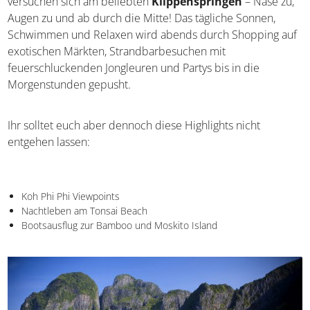
Tsunami von 2004 entstanden, neue Straßen gebaut und
auch das Freizeitangebot erweitert worden. Demnach ist
das Eiland aktuell attraktiver denn je, was sich in den
Übernachtungszahlen wiederspiegelt.
Auch hier gehören Wassersportaktivitäten zum
Pflichtprogramm jeden Urlaubers. Besonders
Wagemutige versuchen sich am beliebten
Klippenspringen
– Nase zu, Augen zu und ab durch die
Mitte! Das tägliche Sonnen, Schwimmen und Relaxen
wird abends durch Shopping auf exotischen Märkten,
Strandbarbesuchen mit feuerschluckenden Jongleuren
und Partys bis in die Morgenstunden gepusht.
Ihr solltet euch aber dennoch diese Highlights nicht
entgehen lassen: