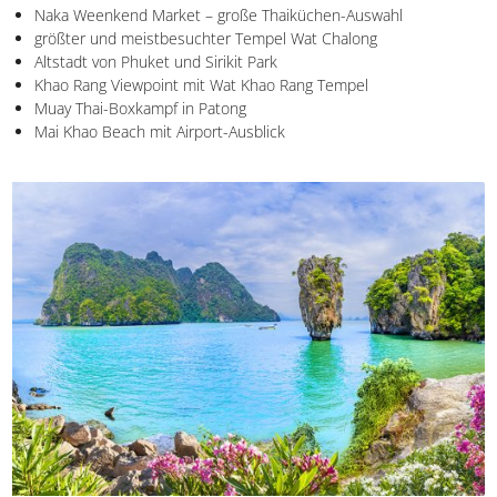
Keinesfalls verpassen solltet ihr Folgende:
45 Meter hoher Big Buddha mit Chalong-Bucht
Sonnenbad am menschenleeren Laem Ka Beach
Aussichtpunkt Promthep Cape mit Elefantenschrein,
Leuchtturm und Museum
Naka Weenkend Market – große Thaiküchen-Auswahl
größter und meistbesuchter Tempel Wat Chalong
Altstadt von Phuket und Sirikit Park
Khao Rang Viewpoint mit Wat Khao Rang Tempel
Muay Thai-Boxkampf in Patong
Mai Khao Beach mit Airport-Ausblick