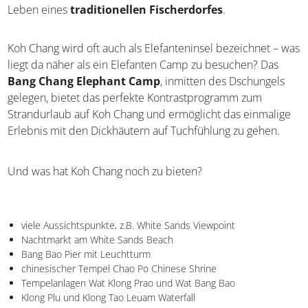
Nationalpark mit verschlungenem Dschungelanteil und ist
somit perfekt für Trekkingtouren! Der Besuch des noch
ursprünglichen Salakkok Fishing Village in der
gleichnamigen Bucht an der Westküste sollte definitiv auf
der To-do-Liste während eures Urlaubes stehen.
Nur hier bekommt man noch einen seltenen Einblick in
das Leben eines
traditionellen
Fischerdorfes
.
Koh Chang wird oft auch als Elefanteninsel bezeichnet –
was liegt da näher als ein Elefanten Camp zu besuchen?
Das
Bang Chang Elephant Camp
, inmitten des
Dschungels gelegen, bietet das perfekte
Kontrastprogramm zum Strandurlaub auf Koh Chang und
ermöglicht das einmalige Erlebnis mit den Dickhäutern
auf Tuchfühlung zu gehen.
Und was hat Koh Chang noch zu bieten?