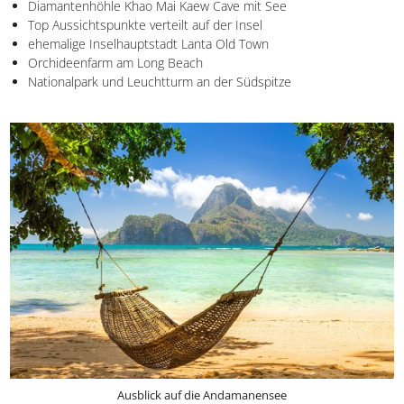
Tiger Cave macht.
Verpasst aber keinesfalls auch die anderen Must-haves
der beiden Inseln:
Diamantenhöhle Khao Mai Kaew Cave mit See
Top Aussichtspunkte verteilt auf der Insel
ehemalige Inselhauptstadt Lanta Old Town
Orchideenfarm am Long Beach
Nationalpark und Leuchtturm an der Südspitze