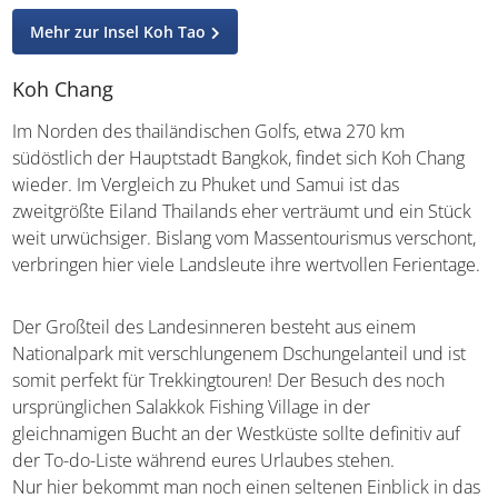
Phangan nutzt ihr am Flughafen einen Transfer zu einem
der vier Piers Koh Samuis und startet von dort die
Überfahrt, die jedoch von 1,5 Stunden bis 3 Stunden (je
nach Pier) differieren kann.
Mehr zur Insel Koh Tao
Koh Chang
Im Norden des thailändischen Golfs, etwa 270 km
südöstlich der Hauptstadt Bangkok, findet sich Koh Chang
wieder. Im Vergleich zu Phuket und Samui ist das
zweitgrößte Eiland Thailands eher verträumt und ein
Stück weit urwüchsiger. Bislang vom Massentourismus
verschont, verbringen hier viele Landsleute ihre
wertvollen Ferientage.
Der Großteil des Landesinneren besteht aus einem