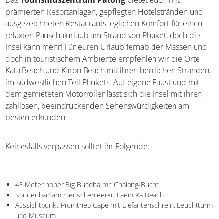
frequentierten. Durch die touristische Infrastruktur mit
inseleigenem Flughafen, komfortablen Luxushotels und
vielfältigen Shoppingmalls eignet sich die die Insel
besonders für Thailand-Neulinge.
Das
Tourismuszentrum Patong
bietet euch mit
prämierten Resortanlagen, gepflegten Hotelstränden und
ausgezeichneten Restaurants jeglichen Komfort für einen
relaxten Pauschalurlaub am Strand von Phuket, doch die
Insel kann mehr! Für euren Urlaub fernab der Massen
und doch in touristischem Ambiente empfehlen wir die
Orte Kata Beach und Karon Beach mit ihren herrlichen
Stränden, im südwestlichen Teil Phukets. Auf eigene Faust
und mit dem gemieteten Motorroller lässt sich die Insel
mit ihren zahllosen, beeindruckenden
Sehenswürdigkeiten am besten erkunden.