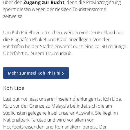
Die kleine Nachbarinsel Koh Phi Phi Leh, deren
Maya
Bay
als zauberhafte Kulisse für den Hollywood-Klassiker
„The Beach“ diente, ist seither weltberühmt und somit gut
besucht. Das phänomenale Panorama zieht seine
Besucher schon bei Anreise mit dem Longtailboot in
seinen Bann und man fühlt sich unweigerlich dazu
gezwungen dieses Panorama im Foto festzuhalten. Bitte
informiert euch vorab über den
Zugang zur Bucht
,
denn die Provinzregierung sperrt diesen wegen der
riesigen Touristenströme zeitweise.
Um Koh Phi Phi zu erreichen, werden von Deutschland
aus die Flughäfen Phuket und Krabi angeflogen. Von den
Fährhäfen beider Städte erwartet euch eine ca. 90-
minütige Überfahrt zu eurem Traumurlaub.
Mehr zur Insel Koh Phi Phi