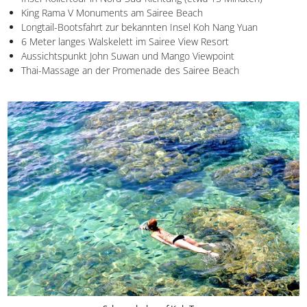
Insel-Rollertour in Nord-Süd-Richtung (etwa 15 Minuten)
King Rama V Monuments am Sairee Beach
Longtail-Bootsfahrt zur bekannten Insel Koh Nang Yuan
6 Meter langes Walskelett im Sairee View Resort
Aussichtspunkt John Suwan und Mango Viewpoint
Thai-Massage an der Promenade des Sairee Beach