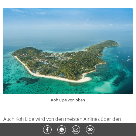
also diese i-Tüpfelchen nicht:
Koh Andang mit Aussichtpunkten zur Koh Lipe
Nationalpark Koh Tarutao
Koh Rawi und Koh Batong
Fährüberfahrt zur Koh Lanta oder Koh Mook