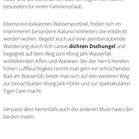
Möglichkeiten der Urlaubsgestaltung. Nach einer
einstündigen Bootsüberfahrt von Krabi aus, wird man von
fast unberührten Naturschutzgebieten und
menschenleeren Stränden empfangen. Abenteuerlustige
Backpacker zieht es ebenso wie Familien mit Kindern
hierher, denn die flach abfallende Küste und die
wellenarmen Buchten eignen sich somit besonders für
einen Familienurlaub.
Ebenso ein bekanntes Wassersportziel, finden sich im
Inselinneren besondere Naturschönheiten, die entdeckt
werden wollen. Begebt euch auf eine atemberaubende
Wanderung durch Koh Lantas
dichten Dschungel
und
begegnet auf dem Weg zum Klong Jark Wasserfall
wildlebenden Affen und Waranen. Bei der herrschenden
hohen Luftfeuchtigkeit nimmt man gern ein erfrischendes
Bad am Wasserfall, bevor man sich auf den weiteren Weg
zur benachbarten Klong Jark Höhle und zur spektakulären