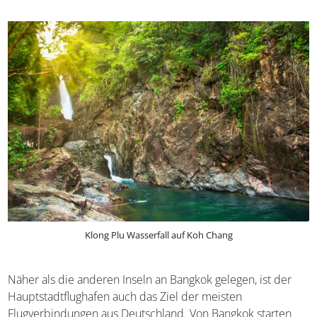
viele Aussichtspunkte, z.B. White Sands Viewpoint
Nachtmarkt am White Sands Beach
Bang Bao Pier mit Leuchtturm
chinesischer Tempel Chao Po Chinese Shrine
Tempelanlagen Wat Klong Prao und Wat Bang Bao
Klong Plu und Klong Tao Leuam Waterfall