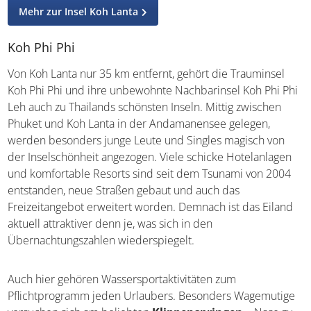
kurze Fährüberfahrt zwischen dem Festland und Lanta
Noi ist jedoch trotz allem notwendig. Lanta Noi und Lanta
Yai sind jedoch durch eine Brücke miteinander
verbunden, sodass die Fahrstrecke von 77 km
größtenteils mit einem Minibus zurückgelegt werden
kann.
Mehr zur Insel Koh Lanta
Koh Phi Phi
Von Koh Lanta nur 35 km entfernt, gehört die Trauminsel
Koh Phi Phi und ihre unbewohnte Nachbarinsel Koh Phi
Phi Leh auch zu Thailands schönsten Inseln. Mittig
zwischen Phuket und Koh Lanta in der Andamanensee
gelegen, werden besonders junge Leute und Singles
magisch von der Inselschönheit angezogen. Viele schicke
Hotelanlagen und komfortable Resorts sind seit dem