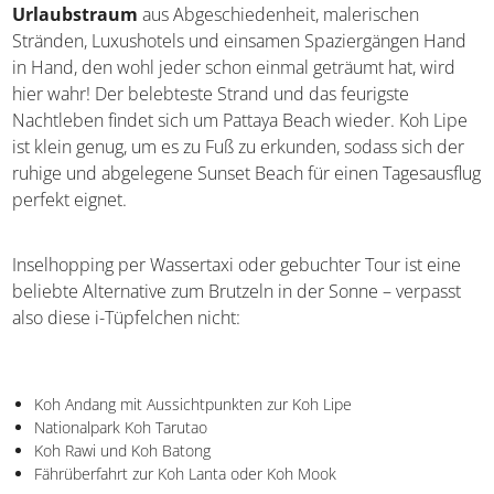
Koh Lipe
Last but not least unserer Inselempfehlungen ist Koh Lipe.
Kurz vor der Grenze zu Malaysia befindet sich die am
südlichsten gelegene Insel unserer Auswahl. Sie liegt im
Nationalpark Tarutao und wird vor allem von
Hochzeitsreisenden und Romantikern bereist. Der
Urlaubstraum
aus Abgeschiedenheit, malerischen
Stränden, Luxushotels und einsamen Spaziergängen
Hand in Hand, den wohl jeder schon einmal geträumt hat,
wird hier wahr! Der belebteste Strand und das feurigste
Nachtleben findet sich um Pattaya Beach wieder. Koh
Lipe ist klein genug, um es zu Fuß zu erkunden, sodass
sich der ruhige und abgelegene Sunset Beach für einen
Tagesausflug perfekt eignet.
Inselhopping per Wassertaxi oder gebuchter Tour ist eine
beliebte Alternative zum Brutzeln in der Sonne – verpasst