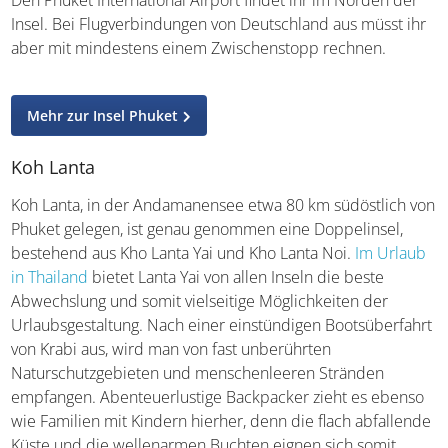
Island. Am Original-Schauplatz angekommen, erwartet
euch als bekanntes Fotomotiv die charakteristische
Felsnadel in der Bucht sowie einige Verkaufsstände, die
mit dem Namen des berühmten Filmhelden werben.
Den Phuket International Airport findet ihr im Norden der
Insel. Bei Flugverbindungen von Deutschland aus müsst
ihr aber mit mindestens einem Zwischenstopp rechnen.
Mehr zur Insel Phuket
Koh Lanta
Koh Lanta, in der Andamanensee etwa 80 km südöstlich
von Phuket gelegen, ist genau genommen eine
Doppelinsel, bestehend aus Kho Lanta Yai und Kho Lanta
Noi.
Im Urlaub in Thailand
bietet Lanta Yai von allen Inseln
die beste Abwechslung und somit vielseitige