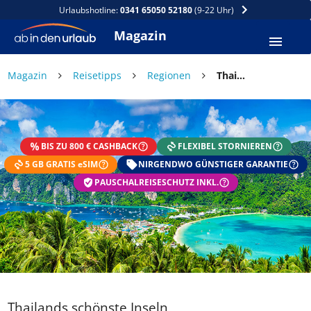
Urlaubshotline:
0341 65050 52180
(9-22 Uhr)
Magazin
Magazin
Reisetipps
Regionen
Thailands schönste Inseln
DEIN SOMMER ZAHLT SICH
AUS
BIS ZU 800 € CASHBACK
FLEXIBEL STORNIEREN
Exklusiv: Nur in der ab in den urlaub App
5 GB GRATIS eSIM
☀️ Bis zu 1.000 € Sommer Cashback
NIRGENDWO GÜNSTIGER GARANTIE
📱 App gratis herunterladen
PAUSCHALREISESCHUTZ INKL.
🧝 Konto anlegen oder einloggen
✅ Sommer Cashback ist automatisch aktiviert
Thailands schönste Inseln