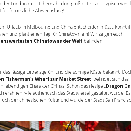
oder London macht, herrscht dort größtenteils ein typisch west
t für fernöstliche Abwechslung!
em Urlaub in Melbourne und China entscheiden müsst, könnt i
alien und plant einen Tag für Chinatown ein! Wir zeigen euch
henswertesten Chinatowns der Welt
befinden.
für das lässige Lebensgefühl und die sonnige Küste bekannt. Doc
n Fisherman’s Wharf zur Market Street
, befindet sich das
den lebendigen Charakter Chinas. Schon das riesige „
Dragon Ga
h erahnen, wie authentisch das Stadtviertel gestaltet wurde. Es 
pruch der chinesischen Kultur und wurde der Stadt San Francis