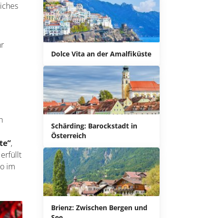
liches
hr
Dolce Vita an der Amalfiküste
h
Schärding: Barockstadt in
Österreich
te“
,
erfüllt
co im
Brienz: Zwischen Bergen und
See