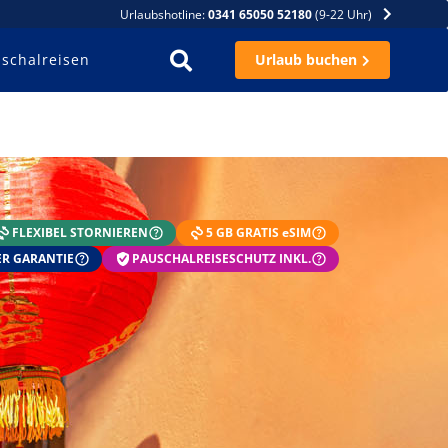
Urlaubshotline:
0341 65050 52180
(9-22 Uhr)
schalreisen
Urlaub buchen
FLEXIBEL STORNIEREN
5 GB GRATIS eSIM
R GARANTIE
PAUSCHALREISESCHUTZ INKL.