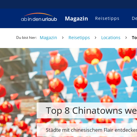
Magazin
Reisetipps
De
Magazin
Reisetipps
Locations
To
Du bist hier:
Top 8 Chinatowns we
Städte mit chinesischem Flair entdecke