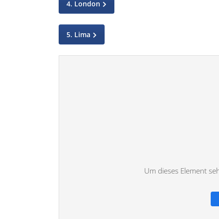
4. London
5. Lima
Um dieses Element sehe