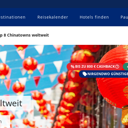
stinationen
Reisekalender
Hotels finden
Pau
p 8 Chinatowns weltweit
BIS ZU 800 € CASHBACK
NIRGENDWO GÜNSTIGE
ltweit
n