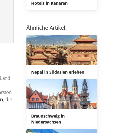
Hotels in Kanaren
Ähnliche Artikel:
Nepal in Südasien erleben
 Land.
hrsten
en
, die
Braunschweig in
Niedersachsen