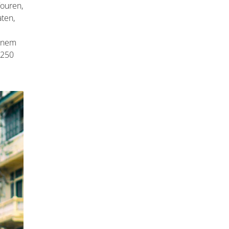
Touren,
ten,
einem
 250