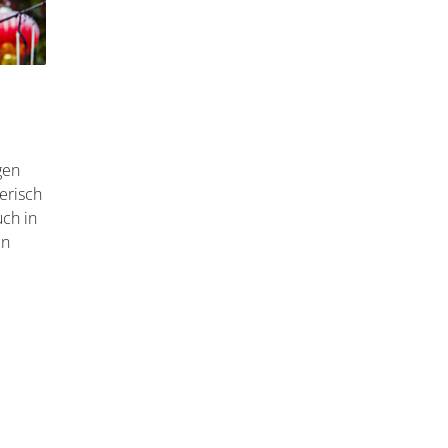
gen
erisch
uch in
en