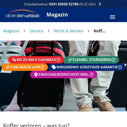
Urlaubshotline:
0341 65050 52180
(9-22 Uhr)
Magazin
Magazin
Service
Recht & Wissen
Koffer verloren – was tun?
BIS ZU 800 € CASHBACK
FLEXIBEL STORNIEREN
5 GB GRATIS eSIM
NIRGENDWO GÜNSTIGER GARANTIE
PAUSCHALREISESCHUTZ INKL.
Koffer verloren – was tun?