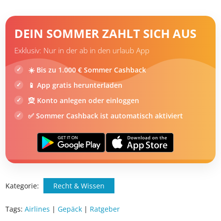
DEIN SOMMER ZAHLT SICH AUS
Exklusiv: Nur in der ab in den urlaub App
☀️ Bis zu 1.000 € Sommer Cashback
📱 App gratis herunterladen
🧝 Konto anlegen oder einloggen
✅ Sommer Cashback ist automatisch aktiviert
Kategorie:
Recht & Wissen
Tags:
Airlines
|
Gepäck
|
Ratgeber