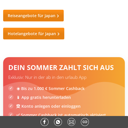
Reiseangebote für Japan
Hotelangebote für Japan
DEIN SOMMER ZAHLT SICH AUS
Exklusiv: Nur in der ab in den urlaub App
☀️ Bis zu 1.000 € Sommer Cashback
📱 App gratis herunterladen
🧝 Konto anlegen oder einloggen
✅ Sommer Cashback ist automatisch aktiviert