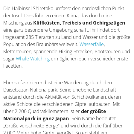
Die Halbinsel Shiretoko umfasst den nordöstlichen Punkt
der Insel. Dies führt zu einem Klima, das durch eine
Mischung aus
Kliffküsten, Treibeis und Gebirgszügen
eine ganz besondere Umgebung schafft. Ihr findet dort
insgesamt 285 Tierarten zu Land und Wasser und die größte
Population des Braunbärs weltweit.
Wasserfälle
,
Klettertouren, spannende Hiking-Strecken, Bootstouren und
sogar
Whale Watching
ermöglichen euch verschiedenenste
Facetten.
Ebenso faszinierend ist eine Wanderung durch den
Daisetsuzan-Nationalpark. Seine unebene Landschaft
entstand durch die Aktivität von Schichtvulkanen, deren
aktive Schlote die verschiedenen Gipfel aufbauten. Mit
über 2.200 Quadratkilometern ist er
der größte
Nationalpark in ganz Japan
. Sein Name bedeutet
„Große verschneite Berge“ und wird durch die fünf über
2.000 Meter hohe Gipfel geprägt. So entsteht ein