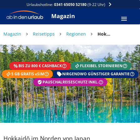
Urlaubshotline:
0341 65050 52180
(9-22 Uhr)
Magazin
Magazin
Reisetipps
Regionen
Hokkaidō im Norden von Japan
BIS ZU 800 € CASHBACK
FLEXIBEL STORNIEREN
5 GB GRATIS eSIM
NIRGENDWO GÜNSTIGER GARANTIE
PAUSCHALREISESCHUTZ INKL.
Hokkaidō im Norden von Japan