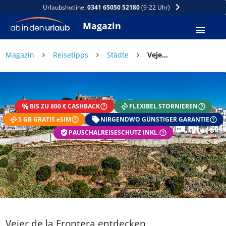
Urlaubshotline:
0341 65050 52180
(9-22 Uhr)
Magazin
Magazin
Reisetipps
Städte
Vejer de la Frontera entdecken
BIS ZU 800 € CASHBACK
FLEXIBEL STORNIEREN
5 GB GRATIS eSIM
NIRGENDWO GÜNSTIGER GARANTIE
PAUSCHALREISESCHUTZ INKL.
Vejer de la Frontera entdecken